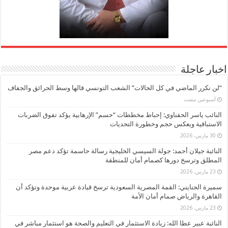
اخبار عاجلة
“لن نكرر الماضي في كل الحالات” الشعب التونسي قالها وسط الحرائق والجفاف
‏أسبوعين مضت
النائب ياسر الحفناوي: إحباط مخططات “حسم” الإرهابية يؤكد تفوق الضربات
الاستباقية ويعكس حجم وخطورة التحديات
30 مارس، 2026
النائبة جيلان أحمد: جولة السيسي الخليجية رسالة حاسمة تؤكد دعم مصر
المطلق وترسخ دورها كصمام أمان للمنطقة
23 مارس، 2026
سميرة الجنايني: القمة المصرية السعودية ترسخ قيادة عربية موحدة وتؤكد أن
القاهرة والرياض صمام أمان الأمة
23 مارس، 2026
النائبة عبير عطا الله: زيادة الاستثمار في التعليم والصحة هو استثمار مباشر في