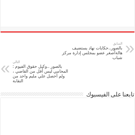
السابق
بالصور..حكايات نهاد يستضيف
هالةأصغر عضو بمجلس إدارة مركز
شباب
التالي
بالصور ..وكيل حقوق الفيوم :
المحامي ليس أقل من القاضي ،
ولم أحصل علي مليم واحد من
النقابة
تابعنا على الفيسبوك