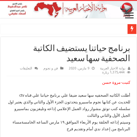
المطرب طارق غازي وناصر عبدالحفيظ.. شراكة فنية ترسم ملامح مستقبل الكليب ال
برنامج حياتنا يستضيف الكاتبة
الصحفية سها سعيد
على
بوابة الاخبار العربية
9 مارس، 2020
فن و نجوم
التعليقات
برنامج
1,375,444 زيارة
حياتنا
يستضيف
كتبت-مروة حسن
الكاتبة
الصحفية
سها
أطلت الكاتبه الصحفيه سها سعيد ضيفا علي برنامج حياتنا علي قناه ctv
سعيد
مغلقة
للحديث عن كتابها نجوم ماسبيرو يتحدثون الجزء الأول والثاني والذي يعتبر اول
سلسله كتب توثق مشوار رواد العمل الإعلامي إذاعه وتليفزيون بماسبيرو
الجيل الأول والثاني والثالث
وسيتم إذاعه الحلقة يوم الأربعاء الموافق ١٩ مارس الساعه الخامسةمساء
البرنامج من إعداد ندي أمام وتقديم فرح