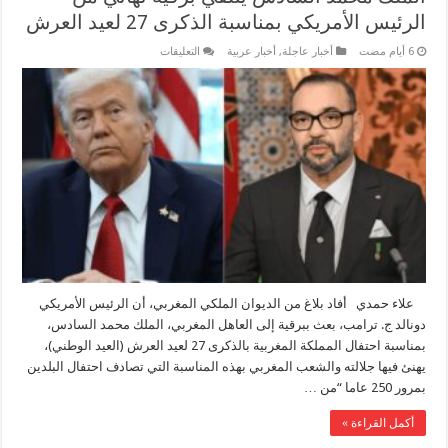
الرئيس الأمريكي بمناسبة الذكرى 27 لعيد العرش
على
أخبار عاجلة
,
أخبار عربية
التعليقات
الملك
محمد
السادس
يتلقي
برقية
تهاني
من
الرئيس
الأمريكي
بمناسبة
الذكرى
27
لعيد
العرش
مغلقة
علاء حمدي أفاد بلاغ من الديوان الملكي المغربي، أن الرئيس الأمريكي
دونالد ج. ترامب، بعث ببرقية إلى العاهل المغربي، الملك محمد السادس،
بمناسبة احتفال المملكة المغربية بالذكرى 27 لعيد العرش (العيد الوطني)،
يهنئ فيها جلالته والشعب المغربي بهذه المناسبة التي تصادف احتفال البلدين
بمرور 250 عاما “من …
أكمل القراءة »