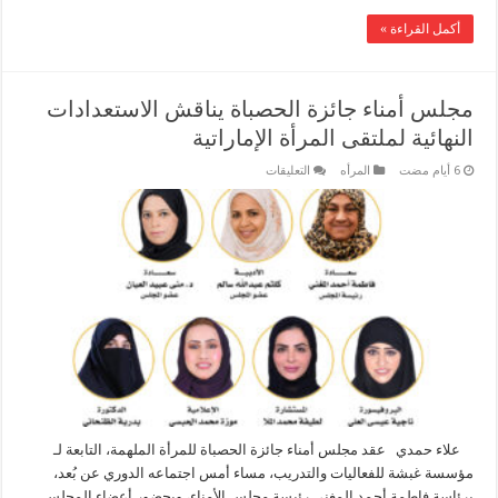
أكمل القراءة »
مجلس أمناء جائزة الحصباة يناقش الاستعدادات
النهائية لملتقى المرأة الإماراتية
على
المرأه
التعليقات
مجلس
أمناء
جائزة
الحصباة
يناقش
الاستعدادات
النهائية
لملتقى
المرأة
الإماراتية
مغلقة
علاء حمدي عقد مجلس أمناء جائزة الحصباة للمرأة الملهمة، التابعة لـ
مؤسسة غبشة للفعاليات والتدريب، مساء أمس اجتماعه الدوري عن بُعد،
برئاسة فاطمة أحمد المغني رئيسة مجلس الأمناء، وبحضور أعضاء المجلس