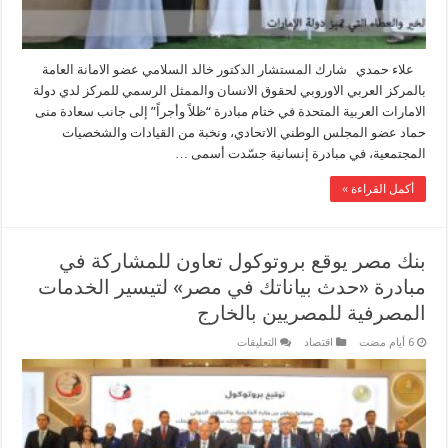
علاء حمدي شارك المستشار الدكتور خالد السلامي عضو الامانة العامة
بالمركز العربي الاوروبي لحقوق الانسان والممثل الرسمي للمركز لدي دولة
الامارات العربية المتحدة في ختام مبادرة “ظلاً وأجراً” إلى جانب سعادة منى
حماد عضو المجلس الوطني الاتحادي، ونخبة من القيادات والشخصيات
المجتمعية، في مبادرة إنسانية جسّدت أسمى …
أكمل القراءة »
بنك مصر يوقع بروتوكول تعاون للمشاركة في
مبادرة «حدث بياناتك في مصر» لتيسير الخدمات
المصرفية للمصريين بالخارج
على
اقتصاد
التعليقات
بنك
مصر
يوقع
بروتوكول
تعاون
للمشاركة
في
مبادرة