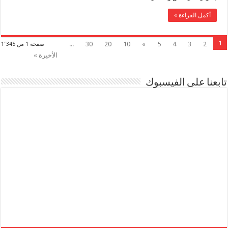
أكمل القراءة »
1
...
30
20
10
»
5
4
3
2
صفحة 1 من 1٬345
الأخيرة »
تابعنا على الفيسبوك