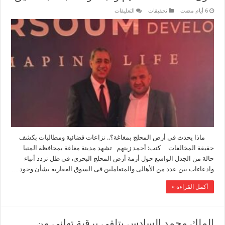
على
تحقيقات
التعليقات
أزمة
أرض
المحلج
بمغاغة
تثير
الجدل..
تساؤلات
حول
مخالفات
التقسيم
والبناء
ومطالبات
بالتحقيق
مغلقة
ماذا يحدث فى أرض المحلج بمغاغة؟.. نزاعات قضائية ومطالبات بكشف
حقيقة المخالفات كتب: أحمد زينهم تشهد مدينة مغاغة بمحافظة المنيا
حالة من الجدل الواسع حول أزمة أرض المحلج البحرى، فى ظل تردد أنباء
وادعاءات بين عدد من الأهالى والمتعاملين فى السوق العقارية بشأن وجود …
أكمل القراءة »
الملك محمد السادس يتلقي برقية تهاني من