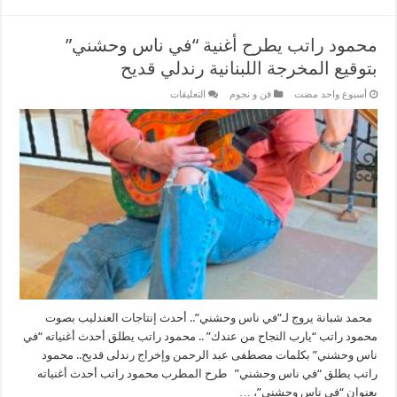
في
“مين
قال”
مغلقة
محمود راتب يطرح أغنية “في ناس وحشني”
بتوقيع المخرجة اللبنانية رندلي قديح
على
‏أسبوع واحد مضت
فن و نجوم
التعليقات
محمود
راتب
يطرح
أغنية
“في
ناس
وحشني”
بتوقيع
المخرجة
اللبنانية
رندلي
قديح
مغلقة
محمد شبانة يروج لـ”في ناس وحشني”.. أحدث إنتاجات العندليب بصوت
محمود راتب “يارب النجاح من عندك” .. محمود راتب يطلق أحدث أغنياته “في
ناس وحشني” بكلمات مصطفى عبد الرحمن وإخراج رندلى قديح.. محمود
راتب يطلق “في ناس وحشني” طرح المطرب محمود راتب أحدث أغنياته
بعنوان “في ناس وحشني”، …