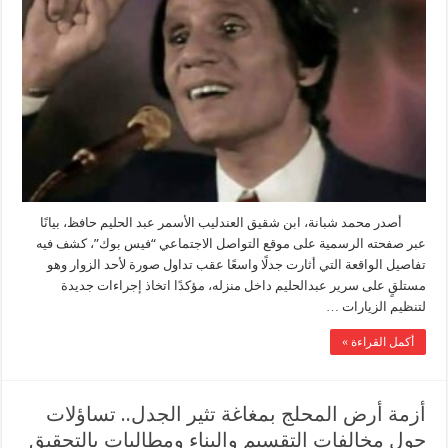
صورة
النوم
على
سريرالعندليب
..
محمد
شبانة
يكشف
إجراءات
جديدة
لتنظيم
زيارة
منزل
عبدالحليم
حافظ
مغلقة
أصدر محمد شبانة، ابن شقيق العندليب الأسمر عبد الحليم حافظ، بيانًا
عبر صفحته الرسمية على موقع التواصل الاجتماعي “فيس بوك”، كشف فيه
تفاصيل الواقعة التي أثارت جدلًا واسعًا عقب تداول صورة لأحد الزوار وهو
مستلقٍ على سرير عبدالحليم داخل منزله، مؤكدًا اتخاذ إجراءات جديدة
لتنظيم الزيارات …
أكمل القراءة »
أزمة أرض المحلج بمغاغة تثير الجدل.. تساؤلات
حول مخالفات التقسيم والبناء ومطالبات بالتحقيق