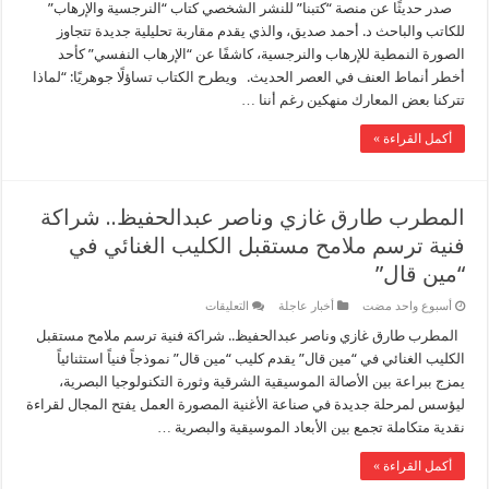
صدر حديثًا عن منصة “كتبنا” للنشر الشخصي كتاب “النرجسية والإرهاب”
للكاتب والباحث د. أحمد صديق، والذي يقدم مقاربة تحليلية جديدة تتجاوز
الصورة النمطية للإرهاب والنرجسية، كاشفًا عن “الإرهاب النفسي” كأحد
أخطر أنماط العنف في العصر الحديث. ويطرح الكتاب تساؤلًا جوهريًا: “لماذا
تتركنا بعض المعارك منهكين رغم أننا …
أكمل القراءة »
المطرب طارق غازي وناصر عبدالحفيظ.. شراكة
فنية ترسم ملامح مستقبل الكليب الغنائي في
“مين قال”
على
‏أسبوع واحد مضت
أخبار عاجلة
التعليقات
المطرب
طارق
المطرب طارق غازي وناصر عبدالحفيظ.. شراكة فنية ترسم ملامح مستقبل
غازي
الكليب الغنائي في “مين قال” يقدم كليب “مين قال” نموذجاً فنياً استثنائياً
وناصر
عبدالحفيظ..
يمزج ببراعة بين الأصالة الموسيقية الشرقية وثورة التكنولوجيا البصرية،
شراكة
ليؤسس لمرحلة جديدة في صناعة الأغنية المصورة العمل يفتح المجال لقراءة
فنية
ترسم
نقدية متكاملة تجمع بين الأبعاد الموسيقية والبصرية …
ملامح
مستقبل
الكليب
أكمل القراءة »
الغنائي