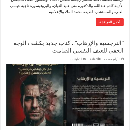
الأديبة كلثم عبدالله، والدكتورة منى عبيد العيان، والبروفيسورة ناجية عيسى
العلي، والمستشارة لطيفة محمد الملا، والإعلامية …
أكمل القراءة »
“النرجسية والإرهاب”.. كتاب جديد يكشف الوجه
الخفي للعنف النفسي الصامت
على
ثقافة
التعليقات
“النرجسية
والإرهاب”..
كتاب
جديد
يكشف
الوجه
الخفي
للعنف
النفسي
الصامت
مغلقة