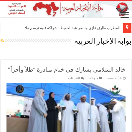
المطرب طارق غازي وناصر عبدالحفيظ.. شراكة فنية ترسم ملامح مستقبل الكليب ال
بوابة الاخبار العربية
خالد السلامي يشارك في ختام مبادرة “ظلاً وأجراً”
على
منوعات
التعليقات
خالد
السلامي
يشارك
في
ختام
مبادرة
“ظلاً
وأجراً”
مغلقة