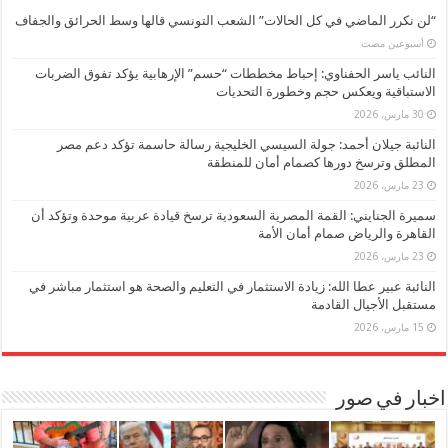
“لن نكرر الماضي في كل الحالات” الشعب التونسي قالها وسط الحرائق والجفاف
‏أسبوعين مضت
النائب ياسر الحفناوي: إحباط مخططات “حسم” الإرهابية يؤكد تفوق الضربات
الاستباقية ويعكس حجم وخطورة التحديات
30 مارس، 2026
النائبة جيلان أحمد: جولة السيسي الخليجية رسالة حاسمة تؤكد دعم مصر
المطلق وترسخ دورها كصمام أمان للمنطقة
23 مارس، 2026
سميرة الجنايني: القمة المصرية السعودية ترسخ قيادة عربية موحدة وتؤكد أن
القاهرة والرياض صمام أمان الأمة
23 مارس، 2026
النائبة عبير عطا الله: زيادة الاستثمار في التعليم والصحة هو استثمار مباشر في
مستقبل الأجيال القادمة
15 مارس، 2026
اخبار في صور