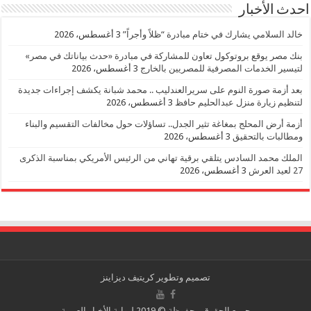
احدث الأخبار
خالد السلامي يشارك في ختام مبادرة “ظلاً وأجراً”
3 أغسطس، 2026
بنك مصر يوقع بروتوكول تعاون للمشاركة في مبادرة «حدث بياناتك في مصر»
لتيسير الخدمات المصرفية للمصريين بالخارج
3 أغسطس، 2026
بعد أزمة صورة النوم على سريرالعندليب .. محمد شبانة يكشف إجراءات جديدة
لتنظيم زيارة منزل عبدالحليم حافظ
3 أغسطس، 2026
أزمة أرض المحلج بمغاغة تثير الجدل.. تساؤلات حول مخالفات التقسيم والبناء
ومطالبات بالتحقيق
3 أغسطس، 2026
الملك محمد السادس يتلقي برقية تهاني من الرئيس الأمريكي بمناسبة الذكرى
27 لعيد العرش
3 أغسطس، 2026
تصميم وتطوير
كريتيف ديزاينز
جميع الحقوق محفوظة © 2019 لبوابة الأخبار العربية