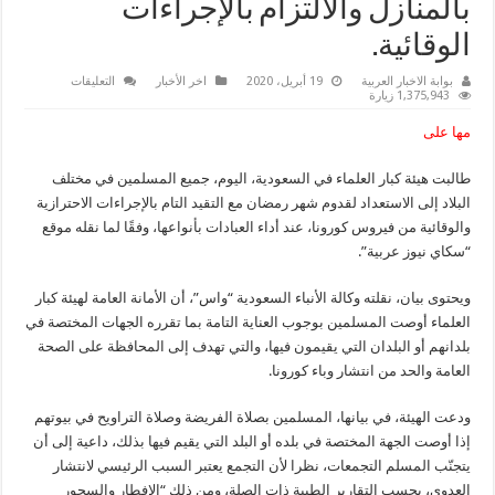
بالمنازل والالتزام بالإجراءات
الوقائية.
على
بوابة الاخبار العربية
19 أبريل، 2020
اخر الأخبار
التعليقات
هيئة
1,375,943 زيارة
كبار
العلماء
مها على
بالسعودية
تدعو
المسلمين
طالبت هيئة كبار العلماء في السعودية، اليوم، جميع المسلمين في مختلف
إلى
أداء
البلاد إلى الاستعداد لقدوم شهر رمضان مع التقيد التام بالإجراءات الاحترازية
كافة
العبادات
والوقائية من فيروس كورونا، عند أداء العبادات بأنواعها، وفقًا لما نقله موقع
بالمنازل
“سكاي نيوز عربية”.
والالتزام
بالإجراءات
الوقائية.
مغلقة
ويحتوى بيان، نقلته وكالة الأنباء السعودية “واس”، أن الأمانة العامة لهيئة كبار
العلماء أوصت المسلمين بوجوب العناية التامة بما تقرره الجهات المختصة في
بلدانهم أو البلدان التي يقيمون فيها، والتي تهدف إلى المحافظة على الصحة
العامة والحد من انتشار وباء كورونا.
ودعت الهيئة، في بيانها، المسلمين بصلاة الفريضة وصلاة التراويح في بيوتهم
إذا أوصت الجهة المختصة في بلده أو البلد التي يقيم فيها بذلك، داعية إلى أن
يتجنّب المسلم التجمعات، نظرا لأن التجمع يعتبر السبب الرئيسي لانتشار
العدوى، بحسب التقارير الطبية ذات الصلة، ومن ذلك “الإفطار والسحور