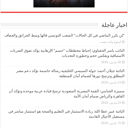
اخبار عاجلة
“لن نكرر الماضي في كل الحالات” الشعب التونسي قالها وسط الحرائق والجفاف
‏أسبوع واحد مضت
النائب ياسر الحفناوي: إحباط مخططات “حسم” الإرهابية يؤكد تفوق الضربات
الاستباقية ويعكس حجم وخطورة التحديات
30 مارس، 2026
النائبة جيلان أحمد: جولة السيسي الخليجية رسالة حاسمة تؤكد دعم مصر
المطلق وترسخ دورها كصمام أمان للمنطقة
23 مارس، 2026
سميرة الجنايني: القمة المصرية السعودية ترسخ قيادة عربية موحدة وتؤكد أن
القاهرة والرياض صمام أمان الأمة
23 مارس، 2026
النائبة عبير عطا الله: زيادة الاستثمار في التعليم والصحة هو استثمار مباشر في
مستقبل الأجيال القادمة
15 مارس، 2026