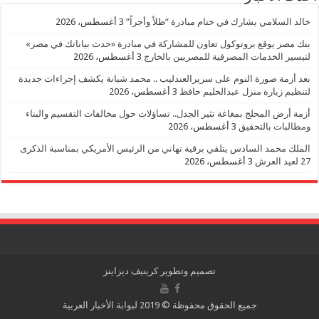
خالد السلامي يشارك في ختام مبادرة “ظلاً وأجراً”
3 أغسطس، 2026
بنك مصر يوقع بروتوكول تعاون للمشاركة في مبادرة «حدث بياناتك في مصر»
لتيسير الخدمات المصرفية للمصريين بالخارج
3 أغسطس، 2026
بعد أزمة صورة النوم على سريرالعندليب .. محمد شبانة يكشف إجراءات جديدة
لتنظيم زيارة منزل عبدالحليم حافظ
3 أغسطس، 2026
أزمة أرض المحلج بمغاغة تثير الجدل.. تساؤلات حول مخالفات التقسيم والبناء
ومطالبات بالتحقيق
3 أغسطس، 2026
الملك محمد السادس يتلقي برقية تهاني من الرئيس الأمريكي بمناسبة الذكرى
27 لعيد العرش
3 أغسطس، 2026
تصميم وتطوير
كريتيف ديزاينز
جميع الحقوق محفوظة © 2019 لبوابة الأخبار العربية