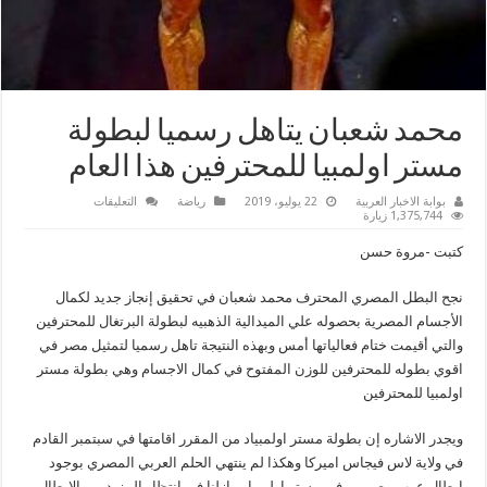
محمد شعبان يتاهل رسميا لبطولة
مستر اولمبيا للمحترفين هذا العام
على
بوابة الاخبار العربية
22 يوليو، 2019
رياضة
التعليقات
محمد
1,375,744 زيارة
شعبان
يتاهل
كتبت -مروة حسن
رسميا
لبطولة
مستر
نجح البطل المصري المحترف محمد شعبان في تحقيق إنجاز جديد لكمال
اولمبيا
للمحترفين
الأجسام المصرية بحصوله علي الميدالية الذهبيه لبطولة البرتغال للمحترفين
هذا
العام
والتي أقيمت ختام فعالياتها أمس وبهذه النتيجة تاهل رسميا لتمثيل مصر في
مغلقة
اقوي بطوله للمحترفين للوزن المفتوح في كمال الاجسام وهي بطولة مستر
اولمبيا للمحترفين
ويجدر الاشاره إن بطولة مستر اولمبياد من المقرر اقامتها في سبتمبر القادم
في ولاية لاس فيجاس اميركا وهكذا لم ينتهي الحلم العربي المصري بوجود
ابطال عرب مصريين في مستر اولمبيا ومازلنا في انتظار المزيد من الابطال