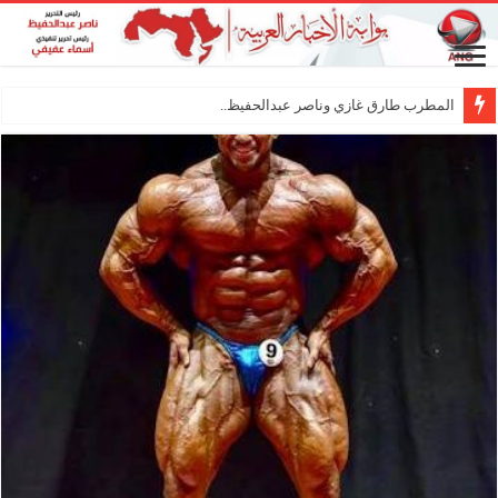
المطرب طارق غازي وناصر عبدالحفيظ.. شراكة فني