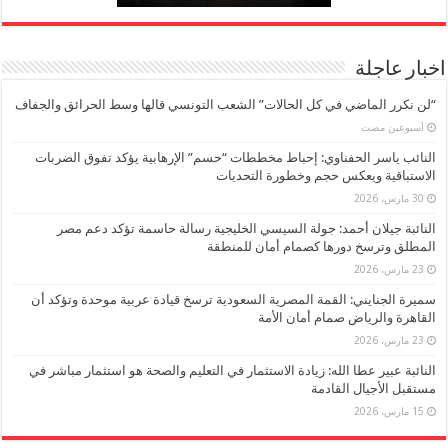
اخبار عاجلة
“لن نكرر الماضي في كل الحالات” الشعب التونسي قالها وسط الحرائق والجفاف
‏أسبوعين مضت
النائب ياسر الحفناوي: إحباط مخططات “حسم” الإرهابية يؤكد تفوق الضربات
الاستباقية ويعكس حجم وخطورة التحديات
30 مارس، 2026
النائبة جيلان أحمد: جولة السيسي الخليجية رسالة حاسمة تؤكد دعم مصر
المطلق وترسخ دورها كصمام أمان للمنطقة
23 مارس، 2026
سميرة الجنايني: القمة المصرية السعودية ترسخ قيادة عربية موحدة وتؤكد أن
القاهرة والرياض صمام أمان الأمة
23 مارس، 2026
النائبة عبير عطا الله: زيادة الاستثمار في التعليم والصحة هو استثمار مباشر في
مستقبل الأجيال القادمة
15 مارس، 2026