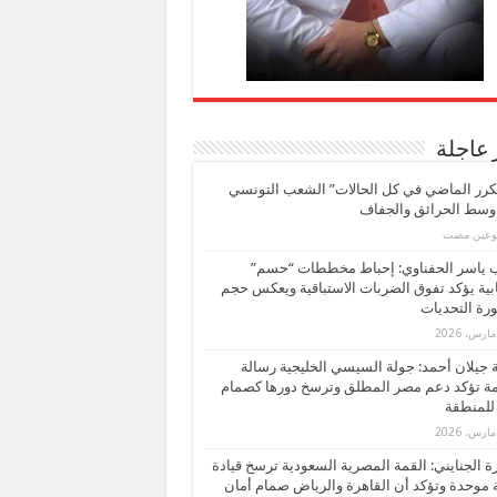
 عاجلة
كرر الماضي في كل الحالات” الشعب التونسي
 وسط الحرائق والجفاف
بوعين مضت
ب ياسر الحفناوي: إحباط مخططات “حسم”
ابية يؤكد تفوق الضربات الاستباقية ويعكس حجم
ة التحديات
بة جيلان أحمد: جولة السيسي الخليجية رسالة
ة تؤكد دعم مصر المطلق وترسخ دورها كصمام
للمنطقة
 الجنايني: القمة المصرية السعودية ترسخ قيادة
 موحدة وتؤكد أن القاهرة والرياض صمام أمان