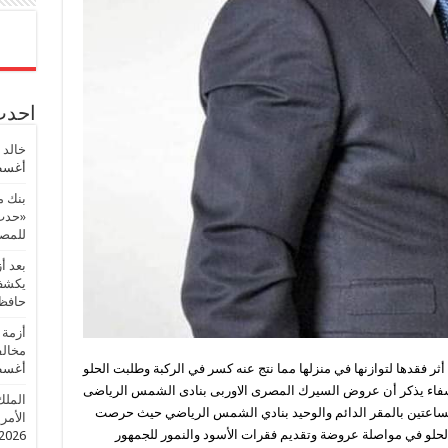
احدث 
خالد 
أغسطس
بنك م
«حدث 
للمصر
بعد أ
يكشف 
حافظ
أزمة 
مخالف
قدها لتوازنها في منزلها مما نتج عنه كسر في الركبة وطلبت الحلو
أغسطس
الشفاء يذكر أن عروض السيرك المصرى الاوربى بنادى الشمس الرياضى
الملك
الساعتين بالمقر الدائم والوحيد بنادي الشمس الرياضي حيث حرصت
الأمريك
حلو في مواصلة عروضة وتقديم فقرات الأسود والنمور للجمهور
2026