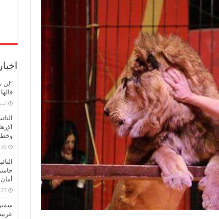
مغلقة
اخبار
“لن ن
قالها
‏أس
النائ
الإره
وخطور
30 مارس، 2026
النائ
حاسم
أمان 
23 مارس، 2026
سميرة
عربية