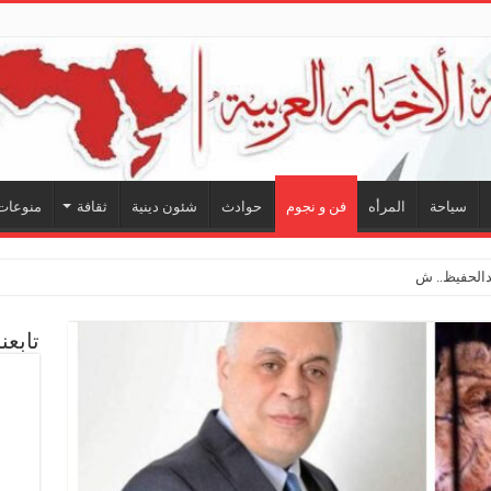
سياحة
المرأه
فن و نجوم
حوادث
شئون دينية
ثقافة
منوعات
لحفيظ.. شراكة فنية ترسم ملامح مستقبل الكليب ال
تابعن