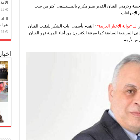
الأمة
لحظة ولازمني الفنان القدير منير مكرم بالمستشفى أكثر من ست
23 مارس، 2026
 الإجراءات
النائ
هو اس
ص
لــ ”بوابة الأخبار العربية“
” أتقدم بأسمى آيات الشكر للنقيب الفنان
15 مارس، 2026
تي المرضية السابقة كما يعرفة الكثيرون من أبناء المهنة فهو الفنان
رض لأزمة
اخبا