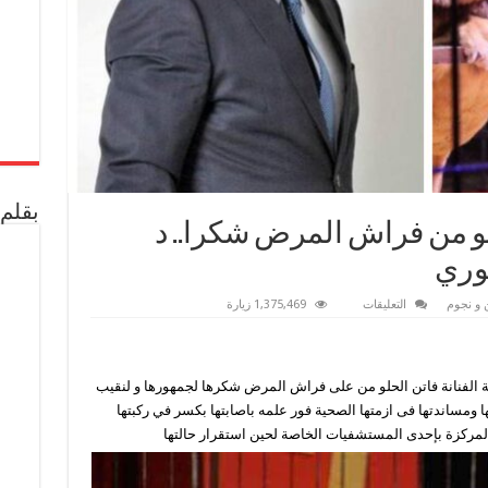
بقلم 
و من فراش المرض شكرا.. د
وري
على
 و نجوم
التعليقات
1,375,469 زيارة
سيدة
السيرك
فاتن
الحلو
من
لفنانة فاتن الحلو من على فراش المرض شكرها لجمهورها و لنقيب
فراش
المرض
 ومساندتها فى ازمتها الصحية فور علمه باصابتها بكسر في ركبتها
شكرا..
د
ة المركزة بإحدى المستشفيات الخاصة لحين استقرار حالتها
أشرف
زكي..
شكرا
جمهوري