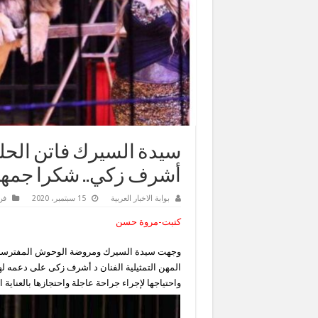
سيدة السيرك فاتن الحل
أشرف زكي.. شكرا جمه
بوابة الاخبار العربية
15 سبتمبر، 2020
فن
كتبت-مروة حسن
وجهت سيدة السيرك ومروضة الوحوش المفترسة ا
المهن التمثيلية الفنان د أشرف زكى على دعمه لها
واحتياجها لإجراء جراحة عاجلة واحتجازها بالعناي