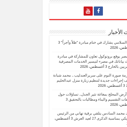
الأخبار
السلامي يشارك في ختام مبادرة “ظلاً وأجراً”
3
، 2026
صر يوقع بروتوكول تعاون للمشاركة في مبادرة
بياناتك في مصر» لتيسير الخدمات المصرفية
يين بالخارج
3 أغسطس، 2026
زمة صورة النوم على سريرالعندليب .. محمد شبانة
إجراءات جديدة لتنظيم زيارة منزل عبدالحليم
3 أغسطس، 2026
أرض المحلج بمغاغة تثير الجدل.. تساؤلات حول
ات التقسيم والبناء ومطالبات بالتحقيق
3
، 2026
 محمد السادس يتلقي برقية تهاني من الرئيس
ي بمناسبة الذكرى 27 لعيد العرش
3 أغسطس،