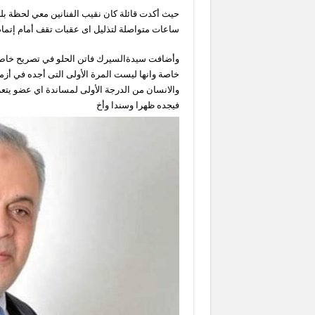
حيث أكدت قائلة كان نقيب الفنانين معي لحظة ب
ساعات متواصلة لتذليل اى عقبات تقف أمام إتمام
وأضافت سيدةالسيرك فاتن الحلو في تصريح خا
خاصة وانها ليست المرة الأولى التى أجده في أزما
والانسان من الدرجة الأولى لمساندة اي عضو يتع
فيجده ظهرا وسندا وأخ