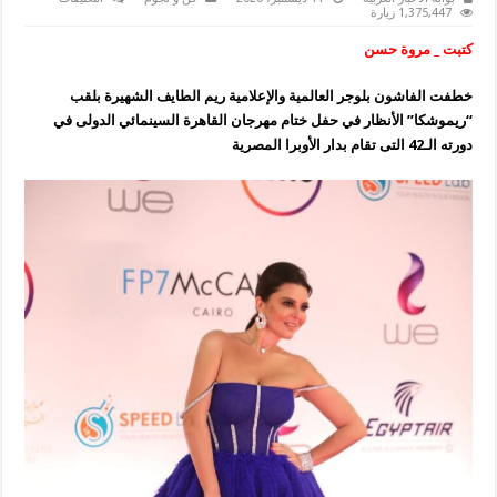
ريموشكا
1,375,447 زيارة
تطل
بالأزرق
كتبت _ مروة حسن
في
ختام
“القاهرة
خطفت الفاشون بلوجر العالمية والإعلامية ريم الطايف الشهيرة بلقب
السينمائي”
الـ
“ريموشكا” الأنظار في حفل ختام مهرجان القاهرة السينمائي الدولى في
42
مغلقة
دورته الـ42 التى تقام بدار الأوبرا المصرية