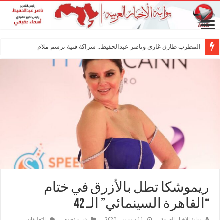
المطرب طارق غازي وناصر عبدالحفيظ.. شراكة فنية ترسم ملامح مستقبل الكليب الغ
ريموشكا تطل بالأزرق في ختام
“القاهرة السينمائي” الـ 42
على
بوابة الاخبار العربية
11 ديسمبر، 2020
فن و نجوم
التعليقات