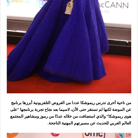
من ناحية أخرى تدرس ريموشكا عددا من العروض التلفزيونية أبرزها برنامج
عن الموضة لكنها لم تستقر حتى الأن، لاسيما بعد نجاح تجربة برنامجها “على
هوى ريموشكا” والذي استضافت من خلاله عددًا من رموز ومشاهير المجتمع
العالم العربي للحديث عن مسيرتهم المهنية الناجحة.