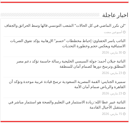
اخبار عاجلة
“لن نكرر الماضي في كل الحالات” الشعب التونسي قالها وسط الحرائق والجفاف
‏أسبوعين مضت
النائب ياسر الحفناوي: إحباط مخططات “حسم” الإرهابية يؤكد تفوق الضربات
الاستباقية ويعكس حجم وخطورة التحديات
30 مارس، 2026
النائبة جيلان أحمد: جولة السيسي الخليجية رسالة حاسمة تؤكد دعم مصر
المطلق وترسخ دورها كصمام أمان للمنطقة
23 مارس، 2026
سميرة الجنايني: القمة المصرية السعودية ترسخ قيادة عربية موحدة وتؤكد أن
القاهرة والرياض صمام أمان الأمة
23 مارس، 2026
النائبة عبير عطا الله: زيادة الاستثمار في التعليم والصحة هو استثمار مباشر في
مستقبل الأجيال القادمة
15 مارس، 2026