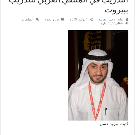
التدريب في الملتقي العربي للتدريب
ببيروت
على
بوابة الاخبار العربية
1 يوليو، 2019
فن و نجوم
التعليقات
رئيس
1,375,464 زيارة
القومي
للبحوث
وبعض
قيادات
الدولة
يشاركون
نجوم
الفن
ونجوم
التدريب
في
الملتقي
العربي
للتدريب
ببيروت
مغلقة
كتبت -مروة حسن