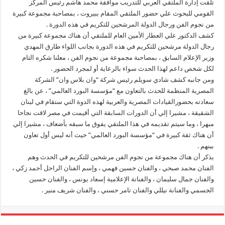
تلقت إدارة الملتقي العربي للتدريب موافقة محمد هاشم رئيس المركز
القومي للبحوث علي حضور الملتقي المقام ببيروت ، بمصاحبة مجموعة كبيرة
من نجوم الفن ورجال الدولة المرشحين للتكريم في هذه الدورة .
كشف الدكتور علي العطار الأمين العام للملتقي أن هناك مجموعة كبيرة من
رجال الدولة مرشحين للتكريم في هذه الدورة بجانب اللواء طارق المهدي
وزير الإعلام السابق ، بمصاحبة مجموعة من نجوم الفن ، معلنا شكره التام
لكل شخص داعم لهذا الحدث سواء بالرعاية أو لمجرد الحضور .
ومن جانبه كشف شادي سويلم رئيس شركة “وان بلاس وان” الشركة
المصرية المنظمة للحدث بالتعاون مع “مؤسسة البورد العالمي” ، عن بالغ
سعادته بحضورالقيادات المصرية والعربية لهذه الدوة التي ستقام في لبنان
الشقيقة ، مشيرا إلي أن الدورات السابقة التي أقيمت في مصر لاقت نجاحا
مبهرا ، وما سيتم تقديمه في هذا الملتقي يفوق ما سبقه بأضعاف ، مشيرا إلي
أن هناك ثقة كبيرة في “مؤسسة البورد العالمي” حيث أنه ليس أول تعاون
بينهم .
يذكر أن هناك مجموعة من نجوم الفن مرشحين للتكريم في الحدث وهم
الفنان محمد صبحي ، والفنان حسين فهمي ، وإسم الفنان الراحل أحمد زكي ،
والفنان جمال سليمان ، والفنانة الإعلامية إسعاد يونس ، والفنان حسين
الجسمي والفنانة نيللي والفنان تامر حسني ، والفنان شريف منير .