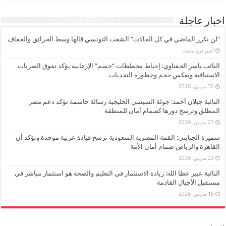
اخبار عاجلة
“لن نكرر الماضي في كل الحالات” الشعب التونسي قالها وسط الحرائق والجفاف
‏أسبوعين مضت
النائب ياسر الحفناوي: إحباط مخططات “حسم” الإرهابية يؤكد تفوق الضربات
الاستباقية ويعكس حجم وخطورة التحديات
30 مارس، 2026
النائبة جيلان أحمد: جولة السيسي الخليجية رسالة حاسمة تؤكد دعم مصر
المطلق وترسخ دورها كصمام أمان للمنطقة
23 مارس، 2026
سميرة الجنايني: القمة المصرية السعودية ترسخ قيادة عربية موحدة وتؤكد أن
القاهرة والرياض صمام أمان الأمة
23 مارس، 2026
النائبة عبير عطا الله: زيادة الاستثمار في التعليم والصحة هو استثمار مباشر في
مستقبل الأجيال القادمة
15 مارس، 2026