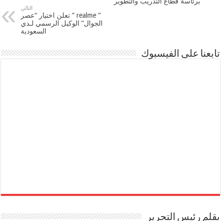
برئاسة قطاع التدريب والتطوير
التالي
” realme ” تعلن اختيار “عصر
الجوال” الوكيل الرسمي لـدي
السعودية
تابعنا على الفيسبوك
بقلم رئيس التحرير