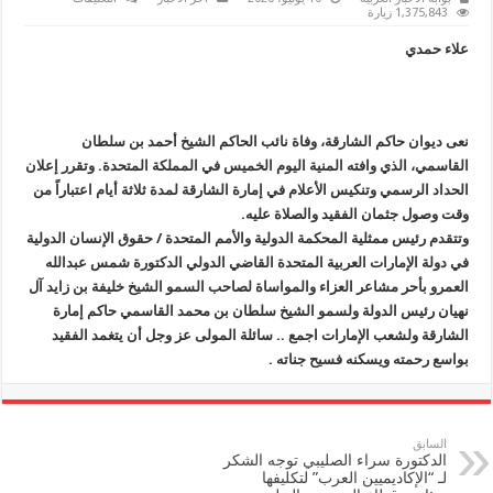
القاضي
1,375,843 زيارة
الدكتورة
شمس
علاء حمدي
العمرو
تنعى
نائب
حاكم
الشارقة
مغلقة
نعى ديوان حاكم الشارقة، وفاة نائب الحاكم الشيخ أحمد بن سلطان
القاسمي، الذي وافته المنية اليوم الخميس في المملكة المتحدة. وتقرر إعلان
الحداد الرسمي وتنكيس الأعلام في إمارة الشارقة لمدة ثلاثة أيام اعتباراً من
وقت وصول جثمان الفقيد والصلاة عليه.
وتتقدم رئيس ممثلية المحكمة الدولية والأمم المتحدة / حقوق الإنسان الدولية
في دولة الإمارات العربية المتحدة القاضي الدولي الدكتورة شمس عبدالله
العمرو بأحر مشاعر العزاء والمواساة لصاحب السمو الشيخ خليفة بن زايد آل
نهيان رئيس الدولة ولسمو الشيخ سلطان بن محمد القاسمي حاكم إمارة
الشارقة ولشعب الإمارات اجمع .. سائلة المولى عز وجل أن يتغمد الفقيد
بواسع رحمته ويسكنه فسيح جناته .
السابق
الدكتورة سراء الصليبي توجه الشكر
لـ “الإكاديميين العرب” لتكليفها