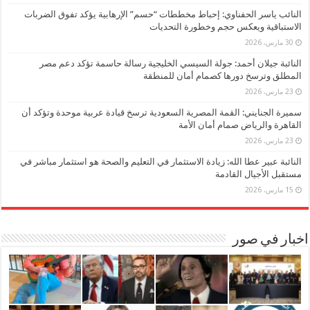
النائب ياسر الحفناوي: إحباط مخططات “حسم” الإرهابية يؤكد تفوق الضربات
الاستباقية ويعكس حجم وخطورة التحديات
30 مارس، 2026
النائبة جيلان أحمد: جولة السيسي الخليجية رسالة حاسمة تؤكد دعم مصر
المطلق وترسخ دورها كصمام أمان للمنطقة
23 مارس، 2026
سميرة الجنايني: القمة المصرية السعودية ترسخ قيادة عربية موحدة وتؤكد أن
القاهرة والرياض صمام أمان الأمة
23 مارس، 2026
النائبة عبير عطا الله: زيادة الاستثمار في التعليم والصحة هو استثمار مباشر في
مستقبل الأجيال القادمة
15 مارس، 2026
اخبار في صور