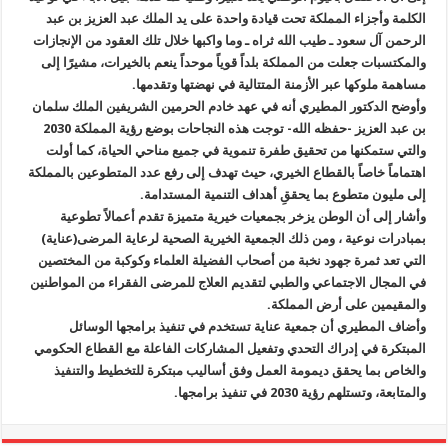
الكلمة وأجزاء المملكة تحت قيادة واحدة على يد الملك عبد العزيز بن عبد
الرحمن آل سعود ـ طيب الله ثراه ـ وما واكبها خلال تلك العقود من الإنجازات
والمكتسبات جعلت من المملكة بلداً قوياً موحداً ينعم بالخيرات، مشيرًا إلى
مساهمة ملوكها عبر الأزمنة المتتالية في نهضتها وتقدمها.
وأوضح الدكتور المطيري أنه في عهد خادم الحرمين الشريفين الملك سلمان
بن عبد العزيز -حفظه الله- توجت هذه النجاحات بوضع رؤية المملكة 2030
والتي ستمكنها من تحقيق طفرة تنموية في جميع مناحي الحياة، كما أولت
اهتماماً خاصاً بالقطاع الخيري، حيث تهدف إلى رفع عدد المتطوعين بالمملكة
إلى مليون متطوع بما يحققِ أهداف التنمية المستدامة.
وأشار إلى أن الوطن يزخر بجمعيات خيرية متميزة تقدم أعمالاً تطوعية
بمبادرات نوعية ، ومن ذلك الجمعية الخيرية الصحية لرعاية المرضى(عناية)
التي تعد ثمرة جهود نخبة من أصحاب الفضيلة العلماء وكوكبة من المختصين
في المجال الاجتماعي والطبي لتقديم العلاج للمرضى الفقراء من المواطنين
والمقيمين على أرض المملكة.
وأضاف المطيري أن جمعية عناية تستخدم في تنفيذ برامجها الوسائل
المبتكرة في إدراك التحدي وتفعيل المشاركات الفاعلة مع القطاع الحكومي
والخاص بما يحقق ديمومة العمل وفق أساليب مبتكرة للتخطيط والتنفيذ
والمتابعة، وتستلهم رؤية 2030 في تنفيذ برامجها.