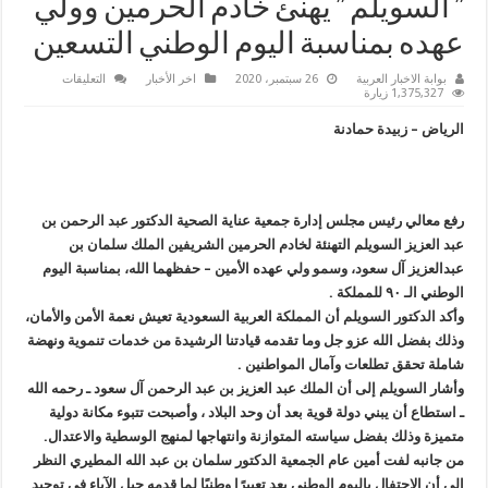
” السويلم ” يهنئ خادم الحرمين وولي
عهده بمناسبة اليوم الوطني التسعين
على
بوابة الاخبار العربية
26 سبتمبر، 2020
اخر الأخبار
التعليقات
”
1,375,327 زيارة
السويلم
”
الرياض – زبيدة حمادنة
يهنئ
خادم
الحرمين
وولي
عهده
بمناسبة
رفع معالي رئيس مجلس إدارة جمعية عناية الصحية الدكتور عبد الرحمن بن
اليوم
الوطني
عبد العزيز السويلم التهنئة لخادم الحرمين الشريفين الملك سلمان بن
التسعين
مغلقة
عبدالعزيز آل سعود، وسمو ولي عهده الأمين – حفظهما الله، بمناسبة اليوم
الوطني الـ ٩٠ للمملكة .
وأكد الدكتور السويلم أن المملكة العربية السعودية تعيش نعمة الأمن والأمان،
وذلك بفضل الله عزو جل وما تقدمه قيادتنا الرشيدة من خدمات تنموية ونهضة
شاملة تحقق تطلعات وآمال المواطنين .
وأشار السويلم إلى أن الملك عبد العزيز بن عبد الرحمن آل سعود ـ رحمه الله
ـ استطاع أن يبني دولة قوية بعد أن وحد البلاد ، وأصبحت تتبوء مكانة دولية
متميزة وذلك بفضل سياسته المتوازنة وانتهاجها لمنهج الوسطية والاعتدال.
من جانبه لفت أمين عام الجمعية الدكتور سلمان بن عبد الله المطيري النظر
إلى أن الاحتفال باليوم الوطني يعد تعبيرًا وطنيًا لما قدمه جيل الآباء في توحيد