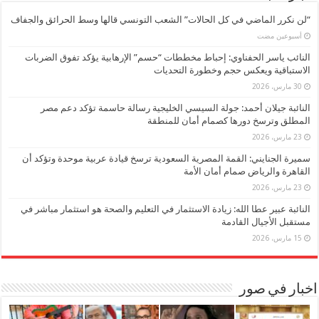
“لن نكرر الماضي في كل الحالات” الشعب التونسي قالها وسط الحرائق والجفاف
‏أسبوعين مضت
النائب ياسر الحفناوي: إحباط مخططات “حسم” الإرهابية يؤكد تفوق الضربات
الاستباقية ويعكس حجم وخطورة التحديات
30 مارس، 2026
النائبة جيلان أحمد: جولة السيسي الخليجية رسالة حاسمة تؤكد دعم مصر
المطلق وترسخ دورها كصمام أمان للمنطقة
23 مارس، 2026
سميرة الجنايني: القمة المصرية السعودية ترسخ قيادة عربية موحدة وتؤكد أن
القاهرة والرياض صمام أمان الأمة
23 مارس، 2026
النائبة عبير عطا الله: زيادة الاستثمار في التعليم والصحة هو استثمار مباشر في
مستقبل الأجيال القادمة
15 مارس، 2026
اخبار في صور