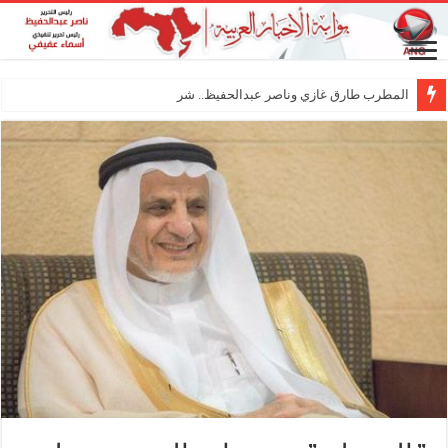
المطرب طارق غازي وناصر عبدالحفيظ.. شراكة فنية