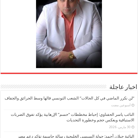
اخبار عاجلة
“لن نكرر الماضي في كل الحالات” الشعب التونسي قالها وسط الحرائق والجفاف
‏أسبوعين مضت
النائب ياسر الحفناوي: إحباط مخططات “حسم” الإرهابية يؤكد تفوق الضربات
الاستباقية ويعكس حجم وخطورة التحديات
30 مارس، 2026
النائبة جيلان أحمد: جولة السيسي الخليجية رسالة حاسمة تؤكد دعم مصر