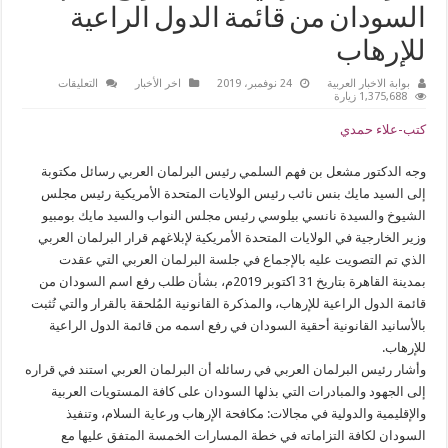
السودان من قائمة الدول الراعية
للإرهاب
على
بوابة الاخبار العربية
24 نوفمبر، 2019
اخر الأخبار
التعليقات
البرلمان
1,375,688 زيارة
العربي
يُطالب
كتب-علاء حمدي
برفع
اسم
السودان
وجه الدكتور مشعل بن فهم السلمي رئيس البرلمان العربي رسائل مكتوبة
من
قائمة
إلى السيد مايك بنس نائب رئيس الولايات المتحدة الأمريكية رئيس مجلس
الدول
الراعية
الشيوخ والسيدة نانسي بيلوسي رئيس مجلس النواب والسيد مايك بومبيو
للإرهاب
وزير الخارجية في الولايات المتحدة الأمريكية لإبلاغهم قرار البرلمان العربي
مغلقة
الذي تم التصويت عليه بالإجماع في جلسة البرلمان العربي التي عقدت
بمدينة القاهرة بتاريخ 31 اكتوبر 2019م، بشأن طلب رفع اسم السودان من
قائمة الدول الراعية للإرهاب، والمذكرة القانونية المُلحقة بالقرار والتي تُثبت
بالأسانيد القانونية أحقية السودان في رفع اسمه من قائمة الدول الراعية
للإرهاب.
وأشار رئيس البرلمان العربي في رسائله أن البرلمان العربي استند في قراره
إلى الجهود والمبادرات التي بذلها السودان على كافة المستويات العربية
والإقليمية والدولية في مجالات: مكافحة الإرهاب ورعاية السلام، وتنفيذ
السودان لكافة التزاماته في خطة المسارات الخمسة المتفق عليها مع