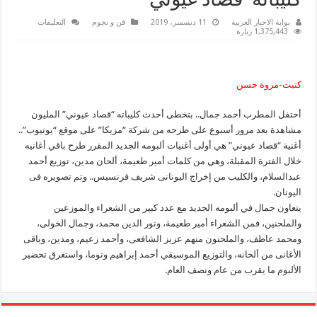
كليباته ”قصاد عيوني“
على
بوابة الاخبار العربية
11 ديسمبر، 2019
فن و نجوم
التعليقات
المطرب
1,375,443 زيارة
أحمد
جمال
يتخطي
المليون
مشاهدة
كتبت-مروة حسن
بعد
أسبوع
من
أحتفل المطرب أحمد جمال.. بتخطى أحدث كليباته “قصاد عيوني” المليون
طرح
أحدث
مشاهدة بعد مرور أسبوع على طرحه من شركة “مزيكا” على موقع “يوتيوب”..
كليباته
”قصاد
أغنية “قصاد عيوني” هي أولى أغنيات ألبومه الجديد المقرر طرح باقي أغانيه
عيوني“
مغلقة
خلال الفترة المقبلة، وهي من كلمات أمير طعيمة، ألحان مدين، توزيع أحمد
عبدالسلام، والكليب من إخراج اليونانى شريف فرنسيس.. وتم تصويره فى
اليونان.
يتعاون جمال في ألبومه الجديد مع عدد كبير من الشعراء والموزعين
والملحنين، فمن الشعراء أمير طعيمة، ونور الدين محمد، وجمال الخولى،
ومحمد عاطف، والملحنون منهم عزيز الشافعى، وأحمد زعيم، ومدين، وباقى
الأغانى من ألحانه، والتوزيع الموسيقي أحمد إبراهيم وتوما، واستغرق تحضير
الألبوم ما يقرب من عام ونصف العام.