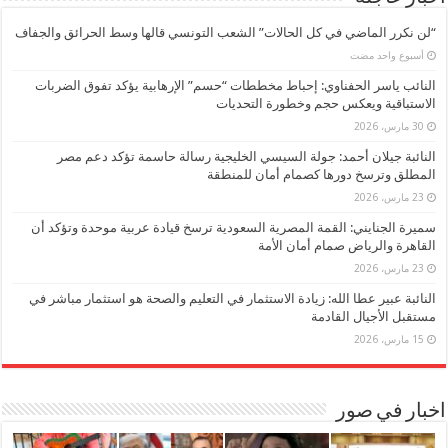
“لن نكرر الماضي في كل الحالات” الشعب التونسي قالها وسط الحرائق والجفاف
‏أسبوع واحد مضت
النائب ياسر الحفناوي: إحباط مخططات “حسم” الإرهابية يؤكد تفوق الضربات
الاستباقية ويعكس حجم وخطورة التحديات
30 مارس، 2026
النائبة جيلان أحمد: جولة السيسي الخليجية رسالة حاسمة تؤكد دعم مصر
المطلق وترسخ دورها كصمام أمان للمنطقة
23 مارس، 2026
سميرة الجنايني: القمة المصرية السعودية ترسخ قيادة عربية موحدة وتؤكد أن
القاهرة والرياض صمام أمان الأمة
23 مارس، 2026
النائبة عبير عطا الله: زيادة الاستثمار في التعليم والصحة هو استثمار مباشر في
مستقبل الأجيال القادمة
15 مارس، 2026
اخبار في صور