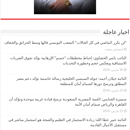
اخبار عاجلة
“لن نكرر الماضي في كل الحالات” الشعب التونسي قالها وسط الحرائق والجفاف
‏أسبوعين مضت
النائب ياسر الحفناوي: إحباط مخططات “حسم” الإرهابية يؤكد تفوق الضربات
الاستباقية ويعكس حجم وخطورة التحديات
30 مارس، 2026
النائبة جيلان أحمد: جولة السيسي الخليجية رسالة حاسمة تؤكد دعم مصر
المطلق وترسخ دورها كصمام أمان للمنطقة
23 مارس، 2026
سميرة الجنايني: القمة المصرية السعودية ترسخ قيادة عربية موحدة وتؤكد أن
القاهرة والرياض صمام أمان الأمة
23 مارس، 2026
النائبة عبير عطا الله: زيادة الاستثمار في التعليم والصحة هو استثمار مباشر في
مستقبل الأجيال القادمة