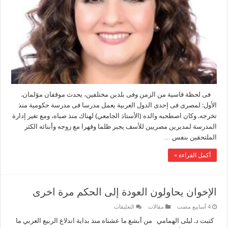
علي
عقيدة
دبلوماسية
جديدة
مغلقة
فى لحظة قاسية من الزمن وفى بلدين مختلفين، يحدث موقفان مؤلمان.
الأول: لمصرى فى إحدى الدول العربية يعمل مدرسا فى مدرسة حكومية منذ
تخرجه. وكان اصطحبه والده (الأستاذ الجامعي) لهناك منذ صباه، ومع تغير إدارة
المدرسة لمديرين مصريين للأسف يجبر ظلما وقهرا مع زوجه وأبنائه الكثر
الملتحقين بنفس …
أكمل القراءة »
الإخوان يحاولون العودة إلى الحكم مرة اخرى
على
مقالات
التعليقات
الإخوان
يحاولون
كتبت د. ليلى الهمامي من أبشع ما عشناه منذ بداية اندلاع الربيع العربي ما
العودة