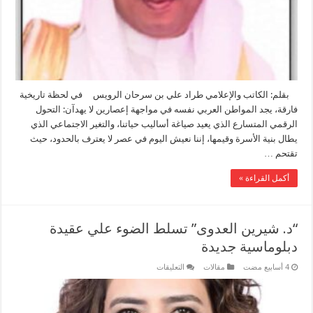
مغلقة
بقلم: الكاتب والإعلامي طراد علي بن سرحان الرويس في لحظة تاريخية
فارقة، يجد المواطن العربي نفسه في مواجهة إعصارين لا يهدآن: التحول
الرقمي المتسارع الذي يعيد صياغة أساليب حياتنا، والتغير الاجتماعي الذي
يطال بنية الأسرة وقيمها، إننا نعيش اليوم في عصر لا يعترف بالحدود، حيث
تقتحم …
أكمل القراءة »
“د. شيرين العدوى” تسلط الضوء علي عقيدة
دبلوماسية جديدة
على
مقالات
التعليقات
“د.
شيرين
العدوى”
تسلط
الضوء