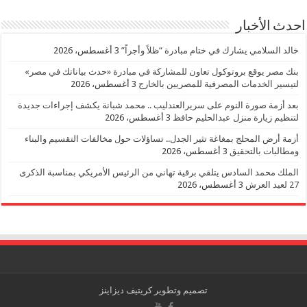
احدث الأخبار
خالد السلامي يشارك في ختام مبادرة “ظلاً وأجراً”
3 أغسطس، 2026
بنك مصر يوقع بروتوكول تعاون للمشاركة في مبادرة «حدث بياناتك في مصر»
لتيسير الخدمات المصرفية للمصريين بالخارج
3 أغسطس، 2026
بعد أزمة صورة النوم على سريرالعندليب .. محمد شبانة يكشف إجراءات جديدة
لتنظيم زيارة منزل عبدالحليم حافظ
3 أغسطس، 2026
أزمة أرض المحلج بمغاغة تثير الجدل.. تساؤلات حول مخالفات التقسيم والبناء
ومطالبات بالتحقيق
3 أغسطس، 2026
الملك محمد السادس يتلقي برقية تهاني من الرئيس الأمريكي بمناسبة الذكرى
27 لعيد العرش
3 أغسطس، 2026
تصميم وتطوير
كريتيف ديزاينز