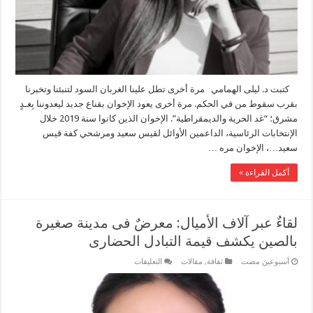
وسط
الحرائق
والجفاف
مغلقة
كتبت د. ليلى الهمامي مرة أخرى تطل علينا الغربان السود لتنبئنا وتخبرنا
بقرب سقوط من في الحكم. مرة أخرى يعود الإخوان بقناع جديد ليعدوننا بِغـدٍ
مشرق؛ “غد الحرية والديمقراطية”. الإخوان الذين كانوا سنة 2019 خلال
الإنتخابات الرئاسية، الداعمين الأوائل لقيس سعيد ومرشحي كفة قيس
سعيد…، الإخوان مره …
أكمل القراءة »
لقاءٌ عبر آلاف الأميال: معرضٌ فى مدينة صغيرة
بالصين يكشف قيمة التبادل الحضارى
على
‏أسبوعين مضت
ثقافة
,
مقالات
التعليقات
لقاءٌ
عبر
آلاف
الأميال:
معرضٌ