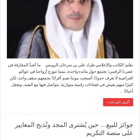
مواجهة
تحديات
التحول
الرقمي
المعاصر
مغلقة
بقلم: الكاتب والإعلامي طراد علي بن سرحان الرويس ما أشدَّ المفارقة في
عصرنا الرقمي؛ نجتمع حول مائدة واحدة، بينما تتوزع أرواحنا في عوالم
افتراضية لا تعرف حدودًا. أصبحت بيوتنا تضم أفرادًا يجمعهم سقف واحد، لكن
كثيرًا منهم يعيش في فضاءات رقمية متوازية، يتواصل فيها مع البعيد، ويغفل
أحيانًا …
أكمل القراءة »
جوائز للبيع… حين يُشترى المجد وتُذبح المعايير
على منصة التكريم