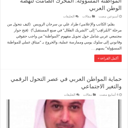
المواطنة المسؤولة: المحرك الصامت لنهضة
الوطن العربي
على
‏أسبوعين مضت
مقالات
التعليقات
المواطنة
المسؤولة:
بقلم: الكاتب والإعلامي/ طراد علي بن سرحان الرويس (كيف نتحول من
المحرك
مرحلة “المُراقِب” إلى “الشريك الفعّال” في صنع المستقبل؟) (فتح حوار
الصامت
لنهضة
مجتمعي عربي شامل حول تحويل مفهوم “المواطنة” من واجب حقوقي
الوطن
وقانوني إلى سلوك يومي وممارسة عملية، والخروج بـ “ميثاق عملي للمواطنة
العربي
مغلقة
المسؤولة” يسهم …
أكمل القراءة »
حماية المواطن العربي في عصر التحول الرقمي
والتغير الاجتماعي
على
مقالات
التعليقات
حماية
المواطن
العربي
في
عصر
التحول
الرقمي
والتغير
الاجتماعي