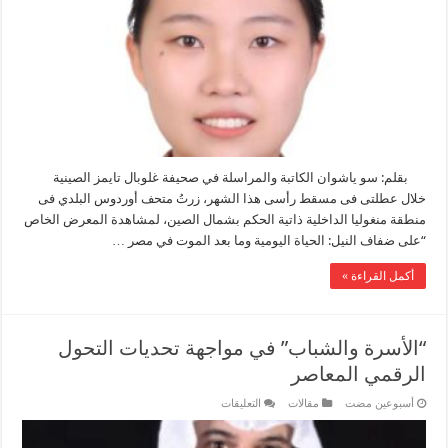
فى
مدينة
صغيرة
بالصين
يكشف
قيمة
التبادل
الحضارى
مغلقة
بقلم: سو ياشوان الكاتبة والمراسلة في صحيفة غلوبال تايمز الصينية
خلال عطلتى فى مسقط رأسى هذا الشهر، زرتُ متحف أوردوس البلدي فى
منطقة منغوليا الداخلية ذاتية الحكم بشمال الصين، لمشاهدة المعرض الخاص
“على ضفاف النيل: الحياة اليومية وما بعد الموت في مصر …
أكمل القراءة »
“الأسرة والشباب” في مواجهة تحديات التحول
الرقمي المعاصر
على
‏أسبوعين مضت
مقالات
التعليقات
“الأسرة
والشباب”
في