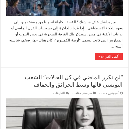
واقتصاد
الانتباه
إرادتنا؟
مغلقة
من يراقبك خلف شاشتك؟ القصة الكاملة لتحولنا من مستخدمين إلى
وقود للذكاء الاصطناعي! إذا عُدنا بالذاكرة إلى تسعينيات القرن الماضي أو
بدايات الألفية في مصر، سنتذكر تلك الغرفة السحرية في بعض البيوت أو
المدارس التي كانت تسمى “أوضة الكمبيوتر”، كان هناك جهاز ضخم، شاشته
أشبه …
أكمل القراءة »
“لن نكرر الماضي في كل الحالات” الشعب
التونسي قالها وسط الحرائق والجفاف
على
‏أسبوعين مضت
سياسة
,
مقالات
التعليقات
“لن
نكرر
الماضي
في
كل
الحالات”
الشعب
التونسي
قالها