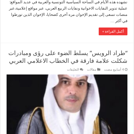
نشهده هذه الأيام في الساحة السياسية التونسية والعربية في عديد المواقع:
إلى
الحكم
عملية تدوير النفايات الاخوانية ونفايات الربيع العربي، عبر مواقع إعلامية،عبر
مرة
منصات تسعى إلى تقديم الإخوان مره أخرى كضحايا، الإخوان الذين تورطوا
اخرى
مغلقة
في أكثر …
أكمل القراءة »
“طراد الرويس” يسلط الضوء على رؤى ومبادرات
شكلت علامة فارقة في الخطاب الاعلامي العربي
على
مقالات
التعليقات
“طراد
الرويس”
يسلط
الضوء
على
رؤى
ومبادرات
شكلت
علامة
فارقة
في
الخطاب
الاعلامي
العربي
مغلقة