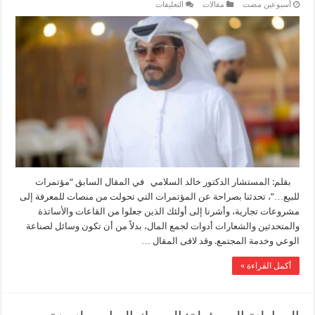
على
‏أسبوعين مضت
مقالات
التعليقات
جوائز
للبيع…
حين
يُشترى
المجد
وتُذبح
المعايير
على
منصة
التكريم
مغلقة
‏‏بقلم: المستشار الدكتور خالد السلامي ‏في المقال السابق “مؤتمرات
للبيع…”، تحدثنا بصراحة عن المؤتمرات التي تحولت من منصات للمعرفة إلى
مشروعات تجارية، وأشرنا إلى أولئك الذين جعلوا من القاعات والأساتذة
والمتحدثين والشعارات أدوات لجمع المال، بدلاً من أن تكون وسائل لصناعة
الوعي وخدمة المجتمع. ‏وقد لاقى المقال …
أكمل القراءة »