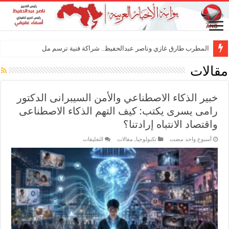
المطرب طارق غازي وناصر عبدالحفيظ.. شراكة فنية ترسم ملامح مستقبل الكليب الغ
مقالات
خبير الذكاء الاصطناعي والأمن السيبرانى الدكتور
رامى يسرى يكتب: كيف التهم الذكاء الاصطناعى
واقتصاد الانتباه إرادتنا؟
على
‏أسبوع واحد مضت
تكنولوجيا
,
مقالات
التعليقات
خبير
الذكاء
الاصطناعي
والأمن
السيبرانى
الدكتور
رامى
يسرى
يكتب:
كيف
التهم
الذكاء
الاصطناعى