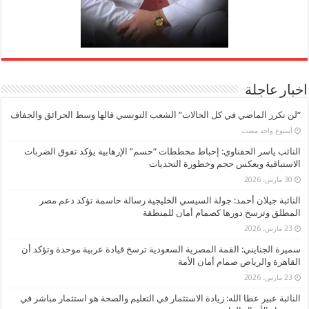
اخبار عاجلة
“لن نكرر الماضي في كل الحالات” الشعب التونسي قالها وسط الحرائق والجفاف
‏أسبوع واحد مضت
النائب ياسر الحفناوي: إحباط مخططات “حسم” الإرهابية يؤكد تفوق الضربات
الاستباقية ويعكس حجم وخطورة التحديات
30 مارس، 2026
النائبة جيلان أحمد: جولة السيسي الخليجية رسالة حاسمة تؤكد دعم مصر
المطلق وترسخ دورها كصمام أمان للمنطقة
23 مارس، 2026
سميرة الجنايني: القمة المصرية السعودية ترسخ قيادة عربية موحدة وتؤكد أن
القاهرة والرياض صمام أمان الأمة
23 مارس، 2026
النائبة عبير عطا الله: زيادة الاستثمار في التعليم والصحة هو استثمار مباشر في