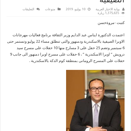
الصيفية
على
بوابة الاخبار العربية
10 يوليو، 2019
منوعات
التعليقات
25
1,375,635 زيارة
حفل
على
كتبت -مروةحسن
3
مسارح
بالاسكندرية
اعتمدت الدكتورة ايناس عبد الدايم وزير الثقافة برنامج فعاليات مهرجانات
ودمنهور
فى
الاوبرا الصيفية بالاسكندرية ودمنهور والتى تنطلق مساء 22 يوليو وتستمر حتى
مهرجانات
الاوبرا
6 سبتمبر وتضم 25 حفل على 3 مسارح منها 10 حفلات على مسرح سيد
الصيفية
درويش ” اوبرا الاسكندرية ” ، 6 حفلات على مسرح اوبرا دمنهور الى جانب 9
مغلقة
حفلات على المسرح الرومانى بمنطقة كوم الدكة بالاسكندرية .