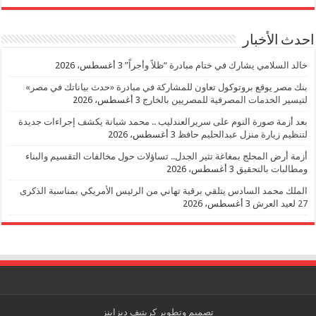
احدث الأخبار
خالد السلامي يشارك في ختام مبادرة “ظلاً وأجراً”
3 أغسطس، 2026
بنك مصر يوقع بروتوكول تعاون للمشاركة في مبادرة «حدث بياناتك في مصر»
لتيسير الخدمات المصرفية للمصريين بالخارج
3 أغسطس، 2026
بعد أزمة صورة النوم على سريرالعندليب .. محمد شبانة يكشف إجراءات جديدة
لتنظيم زيارة منزل عبدالحليم حافظ
3 أغسطس، 2026
أزمة أرض المحلج بمغاغة تثير الجدل.. تساؤلات حول مخالفات التقسيم والبناء
ومطالبات بالتحقيق
3 أغسطس، 2026
الملك محمد السادس يتلقي برقية تهاني من الرئيس الأمريكي بمناسبة الذكرى
27 لعيد العرش
3 أغسطس، 2026
تصميم وتطوير
كريتيف ديزاينز