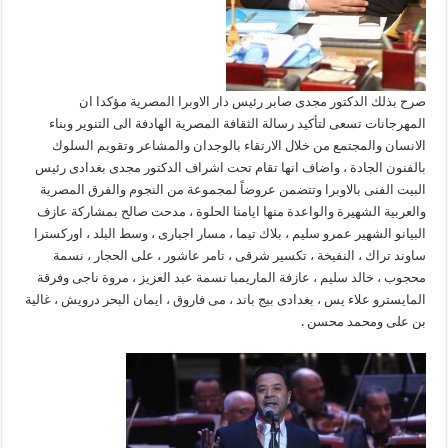
صرح بذلك الدكتور مجدى صابر رئيس دار الاوبرا المصرية مؤكدا ان
المهرجانات تسعى لتأكيد رسالة الثقافة المصرية الهادفة الى التنوير وبناء
الانسان والمجتمع من خلال الارتقاء بالوجدان والمشاعر وتقويم السلوك
بالفنون الجادة ، واضاف انها تقام تحت اشراف الدكتور مجدى بغدادى رئيس
البيت الفنى بالاوبرا وتتضمن عروضاً لمجموعة من النجوم والفرق المصرية
والعربية الشهيرة والواعدة منها ايامنا الحلوة ، مدحت صالح بمشاركة عازف
البيانو الشهير عمرو سليم ، بلاك تيما ، مسار اجبارى ، وسط البلد ، اوركسترا
ساوند تراك ، النفيخة ، تكسير شرقى ، تامر عاشور ، على الحجار ، نسمة
محجوب ، خالد سليم ، عازفة الماريمبا نسمة عبد العزيز ، مروة ناجى وفرقة
المايسترو علاء يس ، بغدادى بيج باند ، مى فاروق ، ايمان البحر درويش ، غالية
بن على ومحمد محسن .