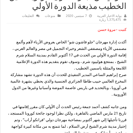
الخطيب مذيعة الدورة الأولي
على
بوابة الاخبار العربية
7 سبتمبر، 2020
منوعات
التعليقات
17
1,375,475 زيارة
أكتوبر
القادم
كتبت –مروة حسن
موعد
إنطلاق
الدورة
أكدت إدارة مهرجان “جلو فاشون شو” الخاص بعروض الأزياء لأهم وألمع
الأولي
من
مصممي الأزياء ومصففي الشعر وخبراء التجميل في مصر والعالم العربي ،
“جلو
فاشون
إقامة الدورة الأولي من الحدث في 17 أكتوبر القادم بمدينة السلام شرم
شو”وياسمين
الشيخ ، بمنتجع هولييود شرم ، وسوف تقوم بتقديم هذه الدورة الإعلامية
الخطيب
مذيعة
اللامعة والمثثلة ياسمين الخطيب .
الدورة
الأولي
صرح إبراهيم الساعي المدير التنفيذي للحدث أن هذه الدورة تشهد مشاركة
مغلقة
المخرج العالمي حبيب طاطا الجزائري الجنسية والذي يحظي بشهرة عالمية
في أوروبا ، وبالتحديد في باريس عاصمة الموضة وأسبانيا وغيرها من الدول
الأوروبية .
ومن جانبه كشف أحمد جمعة رئيس الحدث أن الأولي كان مقرر إقامتها في
تاريخ 21 مارس الماضي بالقاهرة ، ولكن نظرا لوجود جائحة كورونا المستجد ،
قررنا تأجيلها إلي شهر أكتوبر بمصاحبة مهرجان دولي “فرانكو أراب” ، وتم
إختيار مدينة شرم الشيخ أرض السلام ، لما تتمتع به من مكانة كبيرة كواجهة
سياحية ، وأيضا كنوع من تنشيط السياحة .