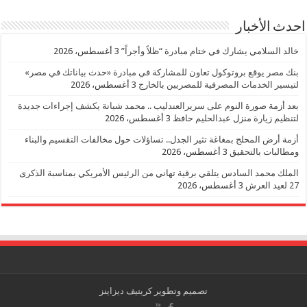
احدث الأخبار
خالد السلامي يشارك في ختام مبادرة “ظلاً وأجراً”
3 أغسطس، 2026
بنك مصر يوقع بروتوكول تعاون للمشاركة في مبادرة «حدث بياناتك في مصر»
لتيسير الخدمات المصرفية للمصريين بالخارج
3 أغسطس، 2026
بعد أزمة صورة النوم على سريرالعندليب .. محمد شبانة يكشف إجراءات جديدة
لتنظيم زيارة منزل عبدالحليم حافظ
3 أغسطس، 2026
أزمة أرض المحلج بمغاغة تثير الجدل.. تساؤلات حول مخالفات التقسيم والبناء
ومطالبات بالتحقيق
3 أغسطس، 2026
الملك محمد السادس يتلقي برقية تهاني من الرئيس الأمريكي بمناسبة الذكرى
27 لعيد العرش
3 أغسطس، 2026
تصميم وتطوير
كريتيف ديزاينز