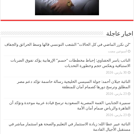
اخبار عاجلة
“لن نكرر الماضي في كل الحالات” الشعب التونسي قالها وسط الحرائق والجفاف
‏أسبوعين مضت
النائب ياسر الحفناوي: إحباط مخططات “حسم” الإرهابية يؤكد تفوق الضربات
الاستباقية ويعكس حجم وخطورة التحديات
30 مارس، 2026
النائبة جيلان أحمد: جولة السيسي الخليجية رسالة حاسمة تؤكد دعم مصر
المطلق وترسخ دورها كصمام أمان للمنطقة
23 مارس، 2026
سميرة الجنايني: القمة المصرية السعودية ترسخ قيادة عربية موحدة وتؤكد أن
القاهرة والرياض صمام أمان الأمة
23 مارس، 2026
النائبة عبير عطا الله: زيادة الاستثمار في التعليم والصحة هو استثمار مباشر في
مستقبل الأجيال القادمة