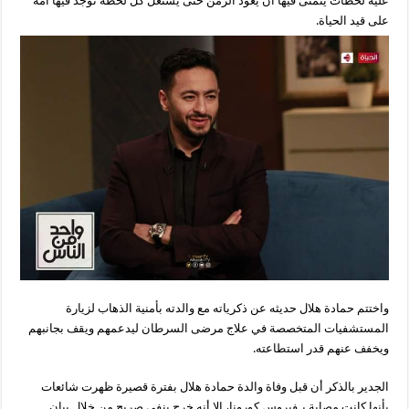
عليه لحظات يتمنى فيها أن يعود الزمن حتى يستغل كل لحظة توجد فيها أمه
على قيد الحياة.
واختتم حمادة هلال حديثه عن ذكرياته مع والدته بأمنية الذهاب لزيارة
المستشفيات المتخصصة في علاج مرضى السرطان ليدعمهم ويقف بجانبهم
ويخفف عنهم قدر استطاعته.
الجدير بالذكر أن قبل وفاة والدة حمادة هلال بفترة قصيرة ظهرت شائعات
بأنها كانت مصابة بـفيروس كورونا، إلا أنه خرج بنفي صريح من خلال بيان