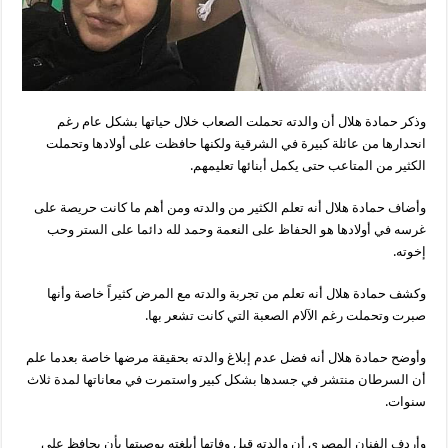
وذكر حمادة هلال أن والدته تحملت الصعاب خلال حياتها بشكل عام رغم
انحدارها من عائلة كبيرة في الشرقية ولكنها حافظت على أولادها وتحملت
الكثير من المتاعب حتى يكمل أبنائها تعليمهم.
وأضاف حمادة هلال أنه تعلم الكثير من والدته ومن أهم ما كانت حريصة على
غرسه في أولادها هو الحفاظ على النعمة وحمد لله دائما على الستر وحب
إخوته.
وكشف حمادة هلال أنه تعلم من تجربة والدته مع المرض كثيراً خاصة وأنها
صبرت وتحملت رغم الآلام الصعبة التي كانت تشعر بها.
وأوضح حمادة هلال أنه فضل عدم إبلاغ والدته بحقيقة مرضها خاصة بعدما علم
أن السرطان منتشر في جسدها بشكل كبير واستمرت في معاناتها لمدة ثلاث
سنوات.
وأردف الفنان المصري أن والدته قبل وفاتها أبلغته بوصيتها بأن يحافظ على