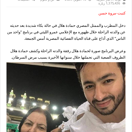
1,375,436 زيارة
حمادة
هلال
كتبت-مروة حسن
يبكي
على
الهواء
دخل المطرب والممثل المصري حمادة هلال في حالة بكاء شديدة بعد حديثه
بسبب
وفاة
عن والدته الراحلة خلال ظهوره مع الإعلامي عمرو الليثي في برنامج “واحد من
والدته
ويكشف
الناس” الذي أذاع على قناة الحياة الفضائية المصرية أمس الجمعة.
وصيتها
مغلقة
وعرض البرنامج صورة لحمادة هلال رفقة والدته الراحلة وكشف حمادة هلال
الظروف الصعبة التي تحملتها خلال سنواتها الأخيرة بسبب مرض السرطان.