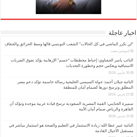
اخبار عاجلة
“لن نكرر الماضي في كل الحالات” الشعب التونسي قالها وسط الحرائق والجفاف
‏أسبوعين مضت
النائب ياسر الحفناوي: إحباط مخططات “حسم” الإرهابية يؤكد تفوق الضربات
الاستباقية ويعكس حجم وخطورة التحديات
30 مارس، 2026
النائبة جيلان أحمد: جولة السيسي الخليجية رسالة حاسمة تؤكد دعم مصر
المطلق وترسخ دورها كصمام أمان للمنطقة
23 مارس، 2026
سميرة الجنايني: القمة المصرية السعودية ترسخ قيادة عربية موحدة وتؤكد أن
القاهرة والرياض صمام أمان الأمة
23 مارس، 2026
النائبة عبير عطا الله: زيادة الاستثمار في التعليم والصحة هو استثمار مباشر في
مستقبل الأجيال القادمة