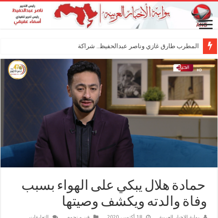
المطرب طارق غازي وناصر عبدالحفيظ.. شراكة فنية ترسم ملامح مستق
‏ حمادة هلال يبكي على الهواء بسبب
وفاة والدته ويكشف وصيتها
على
بوابة الاخبار العربية
18 أكتوبر، 2020
فن و نجوم
التعليقات