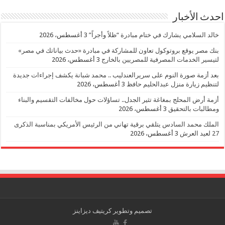
احدث الأخبار
خالد السلامي يشارك في ختام مبادرة “ظلاً وأجراً”
3 أغسطس، 2026
بنك مصر يوقع بروتوكول تعاون للمشاركة في مبادرة «حدث بياناتك في مصر»
لتيسير الخدمات المصرفية للمصريين بالخارج
3 أغسطس، 2026
بعد أزمة صورة النوم على سريرالعندليب .. محمد شبانة يكشف إجراءات جديدة
لتنظيم زيارة منزل عبدالحليم حافظ
3 أغسطس، 2026
أزمة أرض المحلج بمغاغة تثير الجدل.. تساؤلات حول مخالفات التقسيم والبناء
ومطالبات بالتحقيق
3 أغسطس، 2026
الملك محمد السادس يتلقي برقية تهاني من الرئيس الأمريكي بمناسبة الذكرى
27 لعيد العرش
3 أغسطس، 2026
تصميم وتطوير
كريتيف ديزاينز