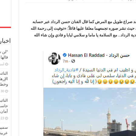
وفاة
والدة
الفنان
حسن
الرداد
عد صراع طويل مع المرض كما قال الفنان حسن الرداد عبر حسابه
بعد
صراع
 نشر صوره تجمعهما معلقا عليها قائلاً: «توفيت إلى رحمة الله
طويل
مع
ة الرداد.. مع السلامة يا ماما و سلامي لبابا و فادي وإن شاء الله
المرض
اخبار
مغلقة
“لن ن
قالها
‏أس
النائ
الإره
وخطور
30 مارس، 2026
النائ
حاسم
أمان 
23 مارس، 2026
سميرة
عربية