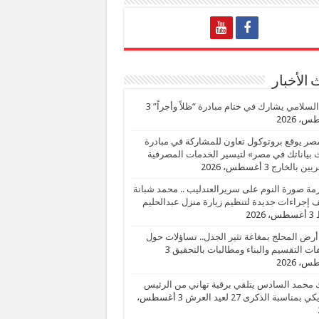
الأخبار
السلامي يشارك في ختام مبادرة “ظلاً وأجراً”
3
، 2026
صر يوقع بروتوكول تعاون للمشاركة في مبادرة
بياناتك في مصر» لتيسير الخدمات المصرفية
يين بالخارج
3 أغسطس، 2026
زمة صورة النوم على سريرالعندليب .. محمد شبانة
إجراءات جديدة لتنظيم زيارة منزل عبدالحليم
3 أغسطس، 2026
أرض المحلج بمغاغة تثير الجدل.. تساؤلات حول
ات التقسيم والبناء ومطالبات بالتحقيق
3
، 2026
 محمد السادس يتلقي برقية تهاني من الرئيس
ي بمناسبة الذكرى 27 لعيد العرش
3 أغسطس،