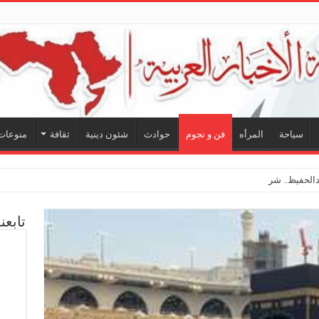
سياحة
المرأه
فن و نجوم
حوادث
شئون دينية
ثقافة
منوعات
الحفيظ.. شراكة فنية ترسم ملامح مستق
تابعن