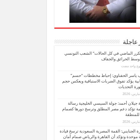
 عاجلة
كرر الماضي في كل الحالات” الشعب التونسي
 وسط الحرائق والجفاف
بوع واحد مضت
ب ياسر الحفناوي: إحباط مخططات “حسم”
ابية يؤكد تفوق الضربات الاستباقية ويعكس حجم
ة التحديات
بة جيلان أحمد: جولة السيسي الخليجية رسالة
ة تؤكد دعم مصر المطلق وترسخ دورها كصمام
للمنطقة
 الجنايني: القمة المصرية السعودية ترسخ قيادة
 موحدة وتؤكد أن القاهرة والرياض صمام أمان