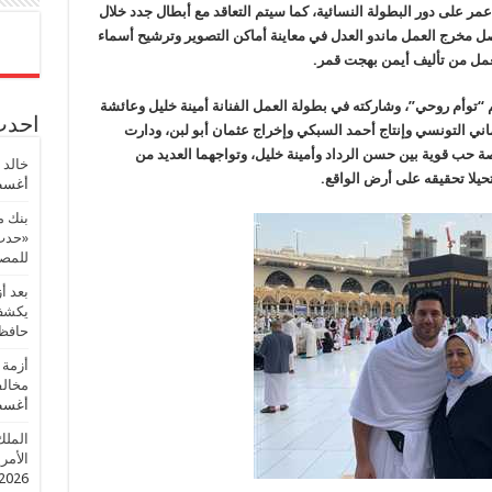
عمر على دور البطولة النسائية، كما سيتم التعاقد مع أبطال جدد خلال
اصل مخرج العمل ماندو العدل في معاينة أماكن التصوير وترشيح أسماء
لعمل من تأليف أيمن بهجت قمر.
 “توأم روحي”، وشاركته في بطولة العمل الفنانة أمينة خليل وعائشة
احدث 
أماني التونسي وإنتاج أحمد السبكي وإخراج عثمان أبو لبن، ودارت
حب قوية بين حسن الرداد وأمينة خليل، وتواجهما العديد من
خالد 
يلا تحقيقه على أرض الواقع.
أغسطس
بنك م
«حدث 
للمصر
بعد أ
يكشف 
حافظ
أزمة 
مخالف
أغسطس
الملك
الأمريك
2026