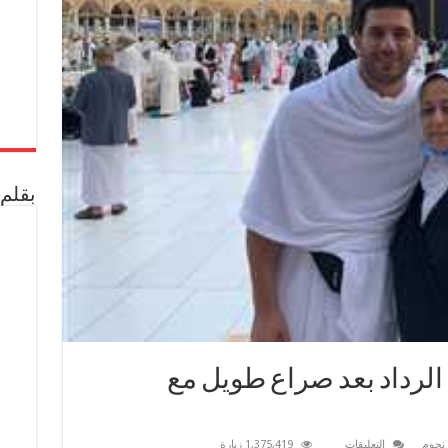
بقلم 
الرداد بعد صراع طويل مع
على
 نجوم
التعليقات
1,375,419 زيارة