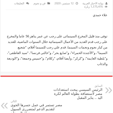
على
بوابة الاخبار العربية
12 سبتمبر، 2020
فن و نجوم
التعليقات
وفاة
1,375,416 زيارة
المخرج
علي
علاء حمدي
رجب
عن
عمر
يناهز
56
عامًا
مغلقة
توفى منذ قليل المخرج السينمائى على رجب عن عمر يناهز 56 عاما والمخرج
على رجب قدم العديد من الأعمال السينمائية خلال السنوات الماضية، للعديد
من كبار نجوم ونجمات السينما، قدم علي رجب للسينما أفلام، “شجيع
السيما”، و”الأجندة الحمراء”، و”صايع بحر”، و”خالتى فرنسا”، “سيد العاطفى”،
و”بلطية العايمة”، و”كركر”، وأيضا أفلام، “ركلام”، و”خميس وجمعة”، و”الوديعة
والذئاب
السابق
الرئيس السيسي يبحث استعدادات
مصر لاستضافة بطولة العالم لكرة
اليد .. يناير المقبل
التالي
مصر تستمر في عمل جسرها الجوى
لتقديم الدعم لمتضررى السيول
بدولة السودان