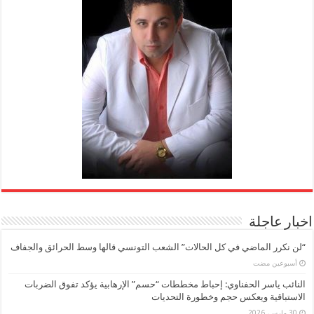
اخبار عاجلة
“لن نكرر الماضي في كل الحالات” الشعب التونسي قالها وسط الحرائق والجفاف
‏أسبوعين مضت
النائب ياسر الحفناوي: إحباط مخططات “حسم” الإرهابية يؤكد تفوق الضربات
الاستباقية ويعكس حجم وخطورة التحديات
30 مارس، 2026