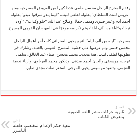
وقدم المخرج الراحل محسن حلمى عددا كبيرا من العروض المسرحية ومنها
“عريس لبنت السلطان” بطولة لطفى لبيب، “فيما يبدو سرقوا عبدو” بطولة
أحمد أدم وعبير صبرى وميمى جمال وصلاح عبد الله، “حلو وكداب”، “أولاد
ثريا”، و”ليلة من ألف ليلة”، وتم تكريمه موخرًا فى المهرجان القومى للمسرح.
مسرحية “ليلة من ألف ليلة” للنجم يحيى الفخرانى كات آخر أعمال الراحل
محسن حلمى وتم عرضها على خشبة المسرح القومى بالعتبة، وشارك فى
بطولتها لطفى لبيب، هبة مجدى، محمد محسن، ضياء عبد الخالق، سلمى
غريب، موسيقى وألحان أحمد صدقى، وديكور محمد الغرباوى، وأزياء نعيمة
العجمى، وتنفيذ موسيقى يحيى الموجى، استعراضات مجدى صابر.
السابق
ثانوية عرفات تنشر اللغة الصينية
بمعرض الكتاب
التالي
تنفيذ حكم الإعدام لمغتصب طفلة
البامبرز