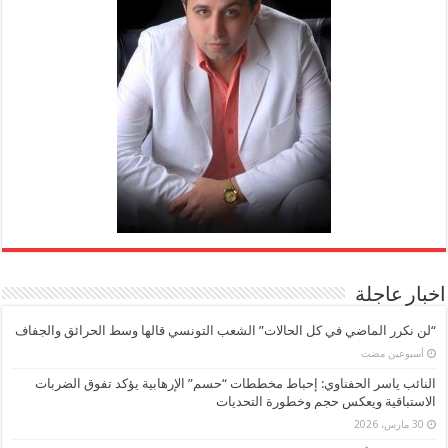
اخبار عاجلة
“لن نكرر الماضي في كل الحالات” الشعب التونسي قالها وسط الحرائق والجفاف
‏أسبوعين مضت
النائب ياسر الحفناوي: إحباط مخططات “حسم” الإرهابية يؤكد تفوق الضربات
الاستباقية ويعكس حجم وخطورة التحديات
30 مارس، 2026