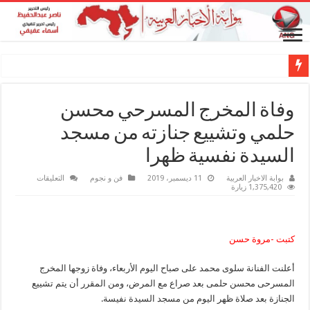
وفاة المخرج المسرحي محسن
حلمي وتشييع جنازته من مسجد
السيدة نفسية ظهرا
على
بوابة الاخبار العربية
11 ديسمبر، 2019
فن و نجوم
التعليقات
وفاة
1,375,420 زيارة
المخرج
المسرحي
محسن
حلمي
وتشييع
كتبت -مروة حسن
جنازته
من
مسجد
أعلنت الفنانة سلوى محمد على صباح اليوم الأربعاء، وفاة زوجها المخرج
السيدة
نفسية
المسرحى محسن حلمى بعد صراع مع المرض، ومن المقرر أن يتم تشييع
ظهرا
مغلقة
الجنازة بعد صلاة ظهر اليوم من مسجد السيدة نفيسة.