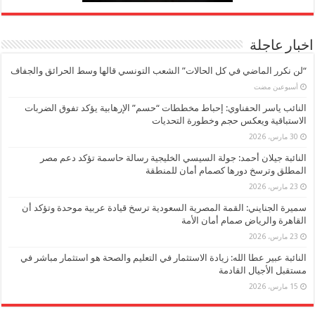
اخبار عاجلة
“لن نكرر الماضي في كل الحالات” الشعب التونسي قالها وسط الحرائق والجفاف
‏أسبوعين مضت
النائب ياسر الحفناوي: إحباط مخططات “حسم” الإرهابية يؤكد تفوق الضربات
الاستباقية ويعكس حجم وخطورة التحديات
30 مارس، 2026
النائبة جيلان أحمد: جولة السيسي الخليجية رسالة حاسمة تؤكد دعم مصر
المطلق وترسخ دورها كصمام أمان للمنطقة
23 مارس، 2026
سميرة الجنايني: القمة المصرية السعودية ترسخ قيادة عربية موحدة وتؤكد أن
القاهرة والرياض صمام أمان الأمة
23 مارس، 2026
النائبة عبير عطا الله: زيادة الاستثمار في التعليم والصحة هو استثمار مباشر في
مستقبل الأجيال القادمة
15 مارس، 2026