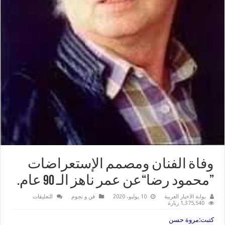
وفاة الفنان ومصمم الإستعراضات
”محمود رضا“عن عمر ناهز الـ 90 عام.
على
بوابة الاخبار العربية
10 يوليو، 2020
فن و نجوم
التعليقات
وفاة
1,375,540 زيارة
الفنان
ومصمم
كتبت:مروة حسن
الإستعراضات