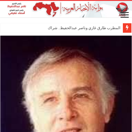
المطرب طارق غازي وناصر عبدالحفيظ.. شراكة فنية ترسم