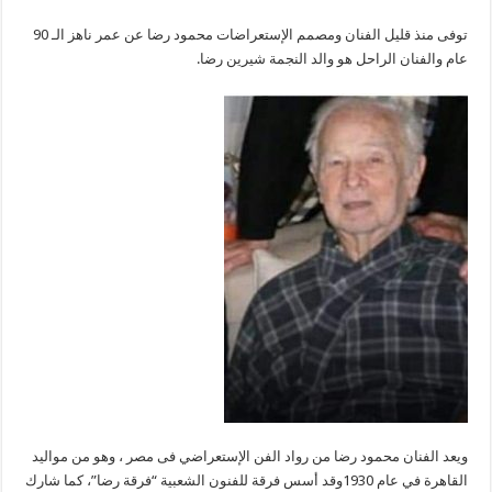
”محمود
رضا“عن
توفى منذ قليل الفنان ومصمم الإستعراضات محمود رضا عن عمر ناهز الـ 90
عمر
ناهز
عام والفنان الراحل هو والد النجمة شيرين رضا.
الـ
90
عام.
مغلقة
ويعد الفنان محمود رضا من رواد الفن الإستعراضي فى مصر ، وهو من مواليد
القاهرة في عام 1930وقد أسس فرقة للفنون الشعبية “فرقة رضا”، كما شارك