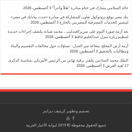
خالد السلامي يشارك في ختام مبادرة “ظلاً وأجراً”
3 أغسطس، 2026
بنك مصر يوقع بروتوكول تعاون للمشاركة في مبادرة «حدث بياناتك في مصر»
لتيسير الخدمات المصرفية للمصريين بالخارج
3 أغسطس، 2026
بعد أزمة صورة النوم على سريرالعندليب .. محمد شبانة يكشف إجراءات جديدة
لتنظيم زيارة منزل عبدالحليم حافظ
3 أغسطس، 2026
أزمة أرض المحلج بمغاغة تثير الجدل.. تساؤلات حول مخالفات التقسيم والبناء
ومطالبات بالتحقيق
3 أغسطس، 2026
الملك محمد السادس يتلقي برقية تهاني من الرئيس الأمريكي بمناسبة الذكرى
27 لعيد العرش
3 أغسطس، 2026
تصميم وتطوير
كريتيف ديزاينز
جميع الحقوق محفوظة © 2019 لبوابة الأخبار العربية