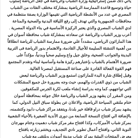
يأتي ذلك ضمن إستراتيجية وزارة الشباب والرياضة في جعل الرياضة إسلوب
حياة وتوسيع قاعدة الممارسة الرياضية بمشاركة مختلف الفئات من الشباب
المصري في عدد من الأنشطة الرياضية التي تقيمها الوزارة بصفة منتظمة في
محافظات الجمهورية والتي تهدف إلى رفع اللياقة البدنية والصحية والمناعة
لدي الشباب المصري والذي يعتبر الركيزة الأساسية في بناء الدولة المصرية .
أعرب وزير الشباب والرياضة عن سعادته بمشاركة شباب محافظة أسوان في
هذا الماراثون الرياضي، مشدداً علي ضرورة ممارسة الشباب للرياضة انطلاقاً
من أهمية التنشئة السليمة للأجيال القادمة، والاهتمام بدور الرياضة فى التربية
البدينة والجوانب الصحية، وخلق جيل واع وسليم صحياً وبدنياً، مؤكداً على
ضرورة الأهتمام بالشباب بإعتبارهم ركيزة هامة وأساسية لبناء وتقدم المجتمع
فهم القوة الفعالة القادرة على صناعة المستقبل لمصرنا الغالية.
وقبل إطلاق شارة البدء للماراثون استمع وزير الشباب والرياضة لبعض
الشباب من ذوي القدرات والهمم، حيث وجه بضرورة حل جميع المشكلات
التي تواجههم، كما وجه بدراسة إنشاء ملعب لكرة الجرس للمكفوفين.
ومن المقرر أن يشهد وزير الشباب والرياضة خلال جولته بمحافظة أسوان
ختام ملتقي السياحة الرياضية، والاعلان عن بطولة سباق النيل الدولي، كما
يشهد بمركز شباب دراو قافلة خير بلدنا، ويتفقد مراكز شباب دابود وكتشمنه،
بالإضافة الي افتتاح النسخة السابعة من دورى الأندية الصغيرة بالأحياء الشعبية
بمركز شباب الأمبركاب، وكذا افتتاح مقر مركز شباب دهميت وختام مهرجان
النوبة الثاني، وافتتاح أعمال تطوير نادي التجديف، ويختتم زيارته بافتتاح
معرض المنتجات البيئية بمركز شباب مدينة أسوان، ويلتقي مع شباب