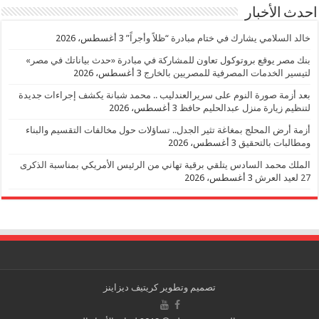
احدث الأخبار
خالد السلامي يشارك في ختام مبادرة “ظلاً وأجراً”
3 أغسطس، 2026
بنك مصر يوقع بروتوكول تعاون للمشاركة في مبادرة «حدث بياناتك في مصر»
لتيسير الخدمات المصرفية للمصريين بالخارج
3 أغسطس، 2026
بعد أزمة صورة النوم على سريرالعندليب .. محمد شبانة يكشف إجراءات جديدة
لتنظيم زيارة منزل عبدالحليم حافظ
3 أغسطس، 2026
أزمة أرض المحلج بمغاغة تثير الجدل.. تساؤلات حول مخالفات التقسيم والبناء
ومطالبات بالتحقيق
3 أغسطس، 2026
الملك محمد السادس يتلقي برقية تهاني من الرئيس الأمريكي بمناسبة الذكرى
27 لعيد العرش
3 أغسطس، 2026
تصميم وتطوير
كريتيف ديزاينز