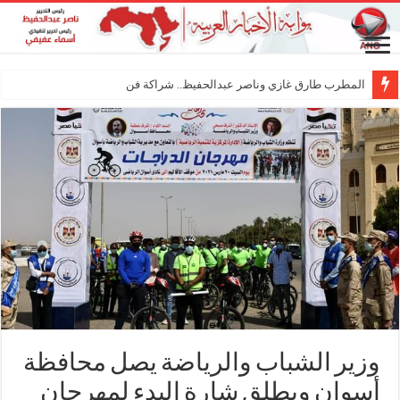
المطرب طارق غازي وناصر عبدالحفيظ.. شراكة فنية ترسم مل
وزير الشباب والرياضة يصل محافظة
أسوان ويطلق شارة البدء لمهرجان