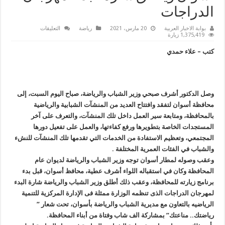
الدراجات
على
بوابة الاخبار العربية
20 مارس، 2021
رياضة
التعليقات
وزير
1,375,419 زيارة
الشباب
والرياضة
كتب – علاء حمدي
يصل
محافظة
أسوان
ويطلق
شارة
البدء
لمهرجان
وصل الدكتور أشرف صبحي وزير الشباب والرياضة، صباح اليوم السبت، إلى
الدراجات
محافظة أسوان لتفقد وافتتاح العديد من المنشآت الشبابية والرياضية
مغلقة
بالمحافظة، ومتابعة سير العمل داخل تلك المنشآت، والتعرف على آخر
المستجدات الخاصة بتطويرها ورفع كفاءتها، والعمل على تفعيل دورها
المجتمعي، وتعظيم الاستفادة من الخدمات التي تقدمها تلك المنشآت للنشء
والشباب في الفئات العمرية المختلفة .
وعقب وصوله لمطار أسوان توجه وزير الشباب والرياضة لديوان عام
المحافظة وكان في استقباله اللواء أشرف عطية، محافظ أسوان، قبل بدء
برنامج زيارته للمحافظة، وعقب ذلك أطلق وزير الشباب والرياضة شارة البدء
لمهرجان الدراجات الذى تنظمه الوزارة ممثلة فى الإدارة المركزية للتنمية
الرياضيه بالتعاون مع مديرية الشباب والرياضة بأسوان، تحت شعار ”
رياضتك.. مناعتك” بمشاركة الف شاب وفتاة من أبناء المحافظة.