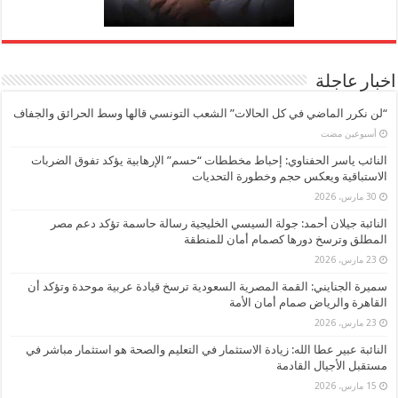
اخبار عاجلة
“لن نكرر الماضي في كل الحالات” الشعب التونسي قالها وسط الحرائق والجفاف
‏أسبوعين مضت
النائب ياسر الحفناوي: إحباط مخططات “حسم” الإرهابية يؤكد تفوق الضربات
الاستباقية ويعكس حجم وخطورة التحديات
30 مارس، 2026
النائبة جيلان أحمد: جولة السيسي الخليجية رسالة حاسمة تؤكد دعم مصر
المطلق وترسخ دورها كصمام أمان للمنطقة
23 مارس، 2026
سميرة الجنايني: القمة المصرية السعودية ترسخ قيادة عربية موحدة وتؤكد أن
القاهرة والرياض صمام أمان الأمة
23 مارس، 2026
النائبة عبير عطا الله: زيادة الاستثمار في التعليم والصحة هو استثمار مباشر في
مستقبل الأجيال القادمة
15 مارس، 2026