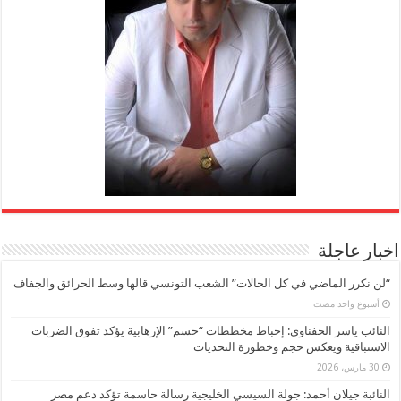
اخبار عاجلة
“لن نكرر الماضي في كل الحالات” الشعب التونسي قالها وسط الحرائق والجفاف
‏أسبوع واحد مضت
النائب ياسر الحفناوي: إحباط مخططات “حسم” الإرهابية يؤكد تفوق الضربات
الاستباقية ويعكس حجم وخطورة التحديات
30 مارس، 2026
النائبة جيلان أحمد: جولة السيسي الخليجية رسالة حاسمة تؤكد دعم مصر