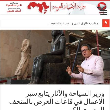
المطرب طارق غازي وناصر عبدالحفيظ.. شراكة فن
وزير السياحة والآثار يتابع سير
الاعمال في قاعات العرض بالمتحف