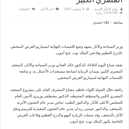
المصري الكبير
على
بوابة الاخبار العربية
8 سبتمبر، 2020
اخر الأخبار
التعليقات
وزير
1,375,740 زيارة
السياحة
والآثار
متابعة – علاء حمدي
يتابع
سير
الاعمال
في
قاعات
العرض
وزير السياحة والآثار يشهد وضع اللمسات النهائية لسيناريو العرض المتحفي
بالمتحف
المصري
بالدرج العظيم وقاعتي الملك توت عنخ آمون.
الكبير
مغلقة
تفقد صباح اليوم الثلاثاء، الدكتور خالد العناني وزير السياحة والآثار، المتحف
المصري الكبير بميدان الرماية لمتابعة مستجدات الأعمال به، و متابعة
اللمسات النهائية لسيناريو العرض المتحفي.
رافقه خلال الجولة اللواء عاطف مفتاح المشرف العام على مشروع المتحف
المصري الكبير والمنطقة المحيطه، الدكتور مصطفى وزيري الأمين العام
للمجلس الأعلى للآثار، والدكتور الطيب عباس مدير عام الشئون الأثرية
بالمتحف، والدكتور عيسى زيدان مدير عام الشئون التنفيذية للترميم ونقل
الآثار بالمتحف. وقد شملت الزيارة البهو والدرج العظيم وقاعات العرض
الخاصة بكنوز الملك توت عنخ آمون.