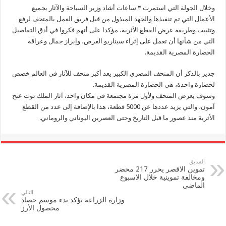
وخلال الجولة التي استمرت ٣ ساعات أشاد وزير السياحة والآثار بجميع
الأعمال التي تم تنفيذها والجهد المبذول من قبل فريق العمل بالمتحف لرفع
وتثبيت وطريقة عرض القطع الأثرية، مؤكدا على أنهم فكروا في أدق التفاصيل
التي من شأنها أن تعمل على إثراء سيناريو العرض، وإبراز جمال وعراقة
الحضارة المصرية القديمة.
جدير بالذكر أن المتحف المصري الكبير يعد أكبر متحف للآثار في العالم خصص
لحضارة واحدة، هي الحضارة المصرية القديمة.
وسوف يعرض المتحف ولأول مرة مجتمعة في مكان واحد، آثار الملك توت عنخ
آمون، والتي يزيد عددها عن 5000 قطعة، هذا بالإضافة إلى عدد من القطع
الأثرية منذ عصور ما قبل التاريخ وحتى العصرين اليوناني والروماني.
السابق
تموين الاقصر يحرر 217 محضر
ومخالفة تموينية خلال الاسبوع
الماضى
التالي
وزارة الزراعة تؤكد بدء موسم حصاد
محصول الأرز