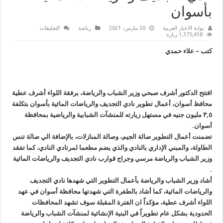
بأسوان
على
بوابة الاخبار العربية
20 مارس، 2021
رياضة
التعليقات
وزير
1,375,418 زيارة
الرياضة
يفتتح
كتب – علاء حمدي
أعمال
تطوير
نادي
التجديف
والرياضات
المائية
بأسوان
افتتح الدكتور أشرف صبحي وزير الشباب والرياضة، برفقة اللواء أشرف عطية
مغلقة
محافظ أسوان، أعمال تطوير نادي التجديف والرياضات المائية بأسوان بتكلفة
٣,٥ مليون جنيه في مستهل زيارته للمنشآت الشبابية والرياضية بمحافظة
أسوان.
تضمنت أعمال التطوير صالة الجيم، وصالة المنازلات، بالإضافة الي صالة تنس
الطاولة، والمبني الإداري بالنادي والذي يضم مطعما لمرتادي النادي، كما تفقد
وزير الشباب والرياضة مرسي وجراج قوارب نادي التجديف والرياضات المائية
.
أشاد وزير الشباب والرياضة بأعمال التطوير التي شهدها نادي التجديف
والرياضات المائية، كما أشاد بالطفرة التي شهدتها محافظة أسوان في عهد
اللواء أشرف عطية، مؤكداً ان الفترة المقبلة سوف تشهد المحافظات
الحدودية بشكل عام تطويراً في البنية الإنشائية لمنشآت الشباب والرياضة