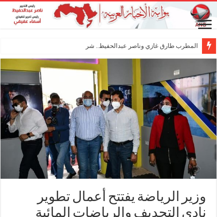
المطرب طارق غازي وناصر عبدالحفيظ.. شراكة فنية ت
وزير الرياضة يفتتح أعمال تطوير
نادي التجديف والرياضات المائية