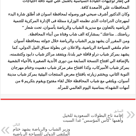
في إطار توجيهات القيادة السياسية بالعمل علي تلبيه كافة احتياجات
المحافظات علي الأصعدة كافة.
وكان الدكتور أشرف صبحي فور وصوله لمحافظة اسوان قد أطلق شارة البدء
لمهرجان الدراجات الذى نظمته الوزارة ممثلة فى الإدارة المركزية للتنمية
الرياضيه بالتعاون مع مديرية الشباب والرياضة بأسوان، تحت شعار ”
رياضتك.. مناعتك” بمشاركة الف شاب وفتاة من أبناء المحافظة.
ومن المقرر أن يشهد وزير الشباب والرياضة خلال جولته بمحافظة أسوان
ختام ملتقي السياحة الرياضية، والاعلان عن بطولة سباق النيل الدولي، كما
يشهد بمركز شباب دراو قافلة خير بلدنا، ويتفقد مراكز شباب دابود وكتشمنه،
بالإضافة الي افتتاح النسخة السابعة من دورى الأندية الصغيرة بالأحياء الشعبية
بمركز شباب الأمبركاب، وكذا افتتاح مقر مركز شباب دهميت وختام مهرجان
النوبة الثاني، ويختتم زيارته بافتتاح معرض المنتجات البيئية بمركز شباب مدينة
أسوان، ويلتقي مع شباب المحافظة خلال لقاء مفتوح ويقوم بتكريم 6 من
أمهات الشهداء بمناسبة اليوم العالمي للمرأه.
السابق
إقامة تاج البطولات السعودية للخيل
وأهمها “كأس المؤسس” غدا السبت
التالي
وزير الشباب والرياضة يشهد ختام
الملتقى الدولى للسياحة الرياضية