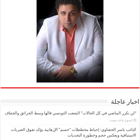
اخبار عاجلة
“لن نكرر الماضي في كل الحالات” الشعب التونسي قالها وسط الحرائق والجفاف
‏أسبوع واحد مضت
النائب ياسر الحفناوي: إحباط مخططات “حسم” الإرهابية يؤكد تفوق الضربات
الاستباقية ويعكس حجم وخطورة التحديات