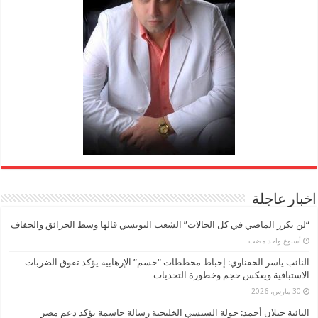
اخبار عاجلة
“لن نكرر الماضي في كل الحالات” الشعب التونسي قالها وسط الحرائق والجفاف
‏أسبوع واحد مضت
النائب ياسر الحفناوي: إحباط مخططات “حسم” الإرهابية يؤكد تفوق الضربات
الاستباقية ويعكس حجم وخطورة التحديات
30 مارس، 2026
النائبة جيلان أحمد: جولة السيسي الخليجية رسالة حاسمة تؤكد دعم مصر