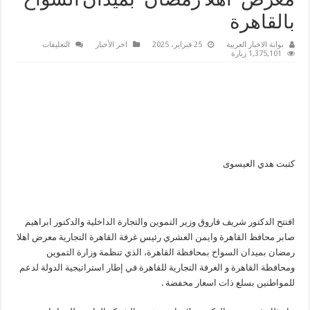
معرض “أهلاً رمضان” بميدان السواح
بالقاهرة
على
بوابة الاخبار العربية
25 فبراير، 2025
اخر الأخبار
التعليقات
وزير
1,375,101 زيارة
التموين
ومحافظ
القاهرة
ورئيس
الغرفة
التجارية
يفتتحون
معرض
“أهلاً
رمضان”
بميدان
السواح
كتبت هدي العيسوى
بالقاهرة
مغلقة
افتتح الدكتور شريف فاروق وزير التموين والتجارة الداخلية والدكتور ابراهيم
صابر محافظ القاهرة وايمن العشري رئيس غرفة القاهرة التجارية معرض اهلا
رمضان بميدان السواح بمحافظة القاهرة، الذي تنظمة وزارة التموين
ومحافظة القاهرة و الغرفة التجارية للقاهرة في إطار استراتيجية الدولة لدعم
للمواطنين بسلع ذات اسعار مخفضة .