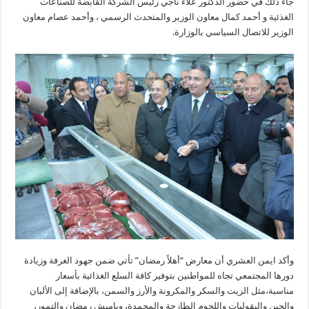
جاء ذلك في حضور الدكتور علاء ناجي رئيس الشركة القابضة للصناعات
الغذئية و أحمد كمال معاون الوزير والمتحدث الرسمي ، وأحمد عصام معاون
الوزير للاتصال السياسي بالوزارة.
وأكد ايمن العشري أن معارض “أهلاً رمضان” تأتي ضمن جهود الغرفة وزيادة
دورها المجتمعي تجاه للمواطنين بتوفير كافة السلع الغذائية بأسعار
مناسبة،مثل الزيت والسكر والمكرونة والأرز والسمن، بالإضافة إلى الألبان
والجبن والبقوليات واللحوم الطازجة والمجمدة، وياميش رمضان والتمور،