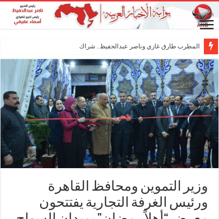
المطرب طارق غازي وناصر عبدالحفيظ.. شراكة فنية ترسم م
وزير التموين ومحافظ القاهرة
ورئيس الغرفة التجارية يفتتحون