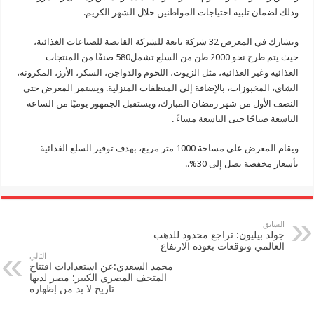
وذلك لضمان تلبية احتياجات المواطنين خلال الشهر الكريم.
ويشارك في المعرض 32 شركة تابعة للشركة القابضة للصناعات الغذائية،
حيث يتم طرح نحو 2000 طن من السلع تشمل580 صنفًا من المنتجات
الغذائية وغير الغذائية، مثل الزيوت، اللحوم والدواجن، السكر، الأرز، المكرونة،
الشاي، المخبوزات، بالإضافة إلى المنظفات المنزلية. ويستمر المعرض حتى
النصف الأول من شهر رمضان المبارك، ويستقبل الجمهور يوميًا من الساعة
التاسعة صباحًا حتى التاسعة مساءً .
ويقام المعرض على مساحة 1000 متر مربع، بهدف توفير السلع الغذائية
بأسعار مخفضة تصل إلى 30%..
السابق
جولد بيليون: تراجع محدود للذهب
العالمي وتوقعات بعودة الارتفاع
التالي
محمد السعدي:عن استعدادات افتتاح
المتحف المصري الكبير: مصر لديها
تاريخ لا بد من إظهاره