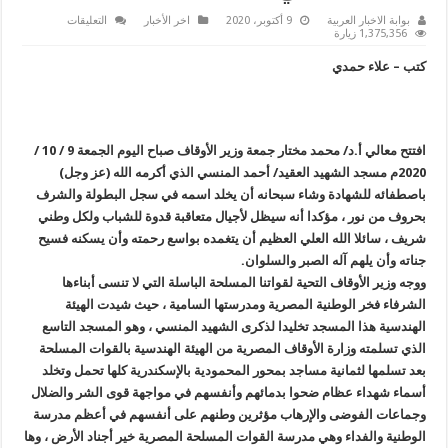
على
بوابة الاخبار العربية
9 أكتوبر، 2020
اخر الأخبار
التعليقات
وزير
1,375,356 زيارة
الأوقاف
يفتتح
كتب – علاء حمدي
مسجد
الشهيد
أحمد
المنسي
مغلقة
افتتح معالي أ.د/ محمد مختار جمعة وزير الأوقاف صباح اليوم الجمعة 9 / 10 /
2020م مسجد الشهيد العقيد/ أحمد المنسي الذي أكرمه الله (عز وجل)
باصطفائه للشهادة وشاء سبحانه أن يخلد اسمه في سجل البطولة والشرف
بحروف من نور ، مؤكدا أنه سيظل لأجيال متعاقبة قدوة للشباب ولكل وطني
شريف ، سائلا الله العلي العظيم أن يتغمده بواسع رحمته وأن يسكنه فسيح
جناته وأن يلهم آله الصبر والسلوان.
ووجه وزير الأوقاف التحية لقواتنا المسلحة الباسلة التي لا تنسى أبناءها
الشرفاء فخر الوطنية المصرية ومدرستها السامية ، حيث شيدت الهيئة
الهندسية هذا المسجد تخليدا لذكرى الشهيد المنسي ، وهو المسجد التاسع
الذي تسلمته وزارة الأوقاف المصرية من الهيئة الهندسية بالقوات المسلحة
بعد تسلمها لثمانية مساجد بمحور المحمودية بالإسكندرية كلها تحمل وتخلد
أسماء شهداء عظام ضحوا بدمائهم وأنفسهم في مواجهة قوى الشر والضلال
وجماعات الفوضى والإرهاب مؤثرين وطنهم على أنفسهم في أعظم مدرسة
الوطنية والفداء وهي مدرسة القوات المسلحة المصرية خير أجناد الأرض ، وها