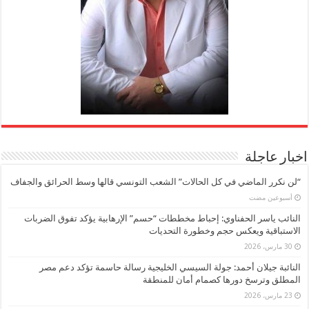
اخبار عاجلة
“لن نكرر الماضي في كل الحالات” الشعب التونسي قالها وسط الحرائق والجفاف
‏أسبوعين مضت
النائب ياسر الحفناوي: إحباط مخططات “حسم” الإرهابية يؤكد تفوق الضربات
الاستباقية ويعكس حجم وخطورة التحديات
30 مارس، 2026
النائبة جيلان أحمد: جولة السيسي الخليجية رسالة حاسمة تؤكد دعم مصر
المطلق وترسخ دورها كصمام أمان للمنطقة
23 مارس، 2026