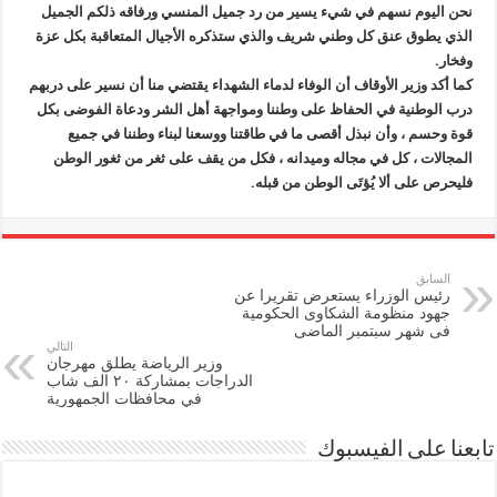
نحن اليوم نسهم في شيء يسير من رد جميل المنسي ورفاقه ذلكم الجميل
الذي يطوق عنق كل وطني شريف والذي ستذكره الأجيال المتعاقبة بكل عزة
وفخار.
كما أكد وزير الأوقاف أن الوفاء لدماء الشهداء يقتضي منا أن نسير على دربهم
درب الوطنية في الحفاظ على وطننا ومواجهة أهل الشر ودعاة الفوضى بكل
قوة وحسم ، وأن نبذل أقصى ما في طاقتنا ووسعنا لبناء وطننا في جميع
المجالات ، كل في مجاله وميدانه ، فكل من يقف على ثغر من ثغور الوطن
فليحرص على ألا يُؤتَى الوطن من قبله.
السابق
رئيس الوزراء يستعرض تقريرا عن
جهود منظومة الشكاوى الحكومية
فى شهر سبتمبر الماضى
التالي
وزير الرياضة يطلق مهرجان
الدراجات بمشاركة ٢٠ الف شاب
في محافظات الجمهورية
تابعنا على الفيسبوك