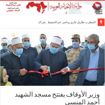
المطرب طارق غازي وناصر عبدالحفيظ.. شراكة فنية ترس
وزير الأوقاف يفتتح مسجد الشهيد
أحمد المنسي