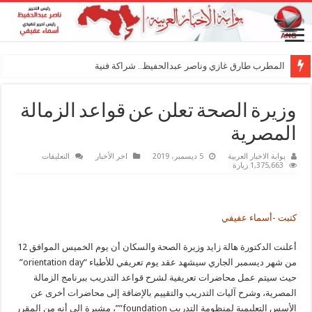
المطرب طارق غازي وناصر عبدالحفيظ.. شراكة فنية ترسم مل
وزيرة الصحة تعلن عن قواعد الزمالة
المصرية
على
بوابة الاخبار العربية
5 ديسمبر، 2019
اخر الأخبار
التعليقات
وزيرة
1,375,663 زيارة
الصحة
تعلن
عن
قواعد
الزمالة
كتبت -أسماء عفيفي
المصرية
مغلقة
أعلنت الدكتورة هالة زايد وزيرة الصحة والسكان أن يوم الخميس الموافق 12
من شهر ديسمبر الجاري سيشهد عقد يوم تعريفي للأطباء “orientation day”
حيث سيتم عمل محاضرات تعريفية لشرح قواعد التدريب ببرنامج الزمالة
المصرية، وشرح آليات التدريب والتقييم بالإضافة إلى محاضرات أخرى عن
الأسس التعليمية لمنظومة التدريب foundation””، مشيرة إلى أنه من المقرر