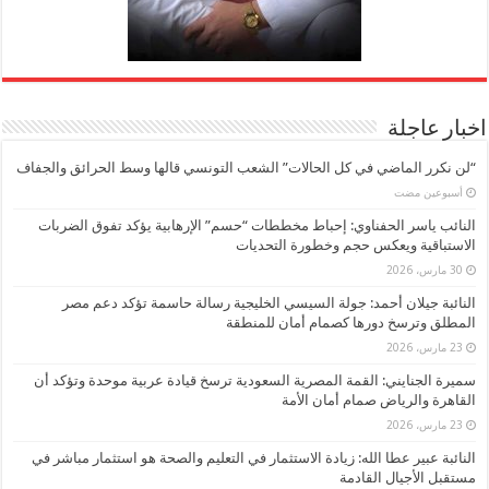
اخبار عاجلة
“لن نكرر الماضي في كل الحالات” الشعب التونسي قالها وسط الحرائق والجفاف
‏أسبوعين مضت
النائب ياسر الحفناوي: إحباط مخططات “حسم” الإرهابية يؤكد تفوق الضربات
الاستباقية ويعكس حجم وخطورة التحديات
30 مارس، 2026
النائبة جيلان أحمد: جولة السيسي الخليجية رسالة حاسمة تؤكد دعم مصر
المطلق وترسخ دورها كصمام أمان للمنطقة
23 مارس، 2026
سميرة الجنايني: القمة المصرية السعودية ترسخ قيادة عربية موحدة وتؤكد أن
القاهرة والرياض صمام أمان الأمة
23 مارس، 2026
النائبة عبير عطا الله: زيادة الاستثمار في التعليم والصحة هو استثمار مباشر في
مستقبل الأجيال القادمة