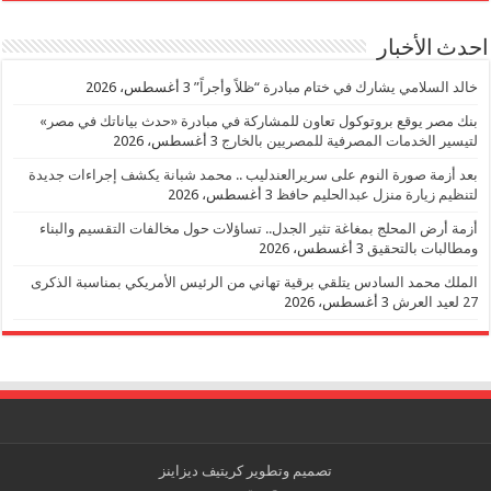
احدث الأخبار
خالد السلامي يشارك في ختام مبادرة “ظلاً وأجراً”
3 أغسطس، 2026
بنك مصر يوقع بروتوكول تعاون للمشاركة في مبادرة «حدث بياناتك في مصر»
لتيسير الخدمات المصرفية للمصريين بالخارج
3 أغسطس، 2026
بعد أزمة صورة النوم على سريرالعندليب .. محمد شبانة يكشف إجراءات جديدة
لتنظيم زيارة منزل عبدالحليم حافظ
3 أغسطس، 2026
أزمة أرض المحلج بمغاغة تثير الجدل.. تساؤلات حول مخالفات التقسيم والبناء
ومطالبات بالتحقيق
3 أغسطس، 2026
الملك محمد السادس يتلقي برقية تهاني من الرئيس الأمريكي بمناسبة الذكرى
27 لعيد العرش
3 أغسطس، 2026
تصميم وتطوير
كريتيف ديزاينز