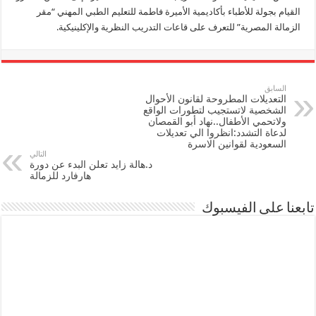
القيام بجولة للأطباء بأكاديمية الأميرة فاطمة للتعليم الطبي المهني “مقر
الزمالة المصرية” للتعرف على قاعات التدريب النظرية والإكلينيكية.
السابق
التعديلات المطروحة لقانون الأحوال
الشخصية لاتستجيب لتطورات الواقع
ولاتحمي الأطفال..نهاد أبو القمصان
لدعاة التشدد:انظروا الي تعديلات
السعودية لقوانين الاسرة
التالي
د.هالة زايد تعلن البدء عن دورة
هارفارد للزمالة
تابعنا على الفيسبوك