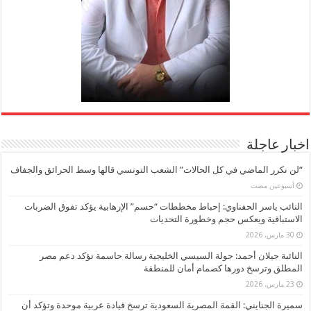
اخبار عاجلة
“لن نكرر الماضي في كل الحالات” الشعب التونسي قالها وسط الحرائق والجفاف
‏أسبوعين مضت
النائب ياسر الحفناوي: إحباط مخططات “حسم” الإرهابية يؤكد تفوق الضربات
الاستباقية ويعكس حجم وخطورة التحديات
30 مارس، 2026
النائبة جيلان أحمد: جولة السيسي الخليجية رسالة حاسمة تؤكد دعم مصر
المطلق وترسخ دورها كصمام أمان للمنطقة
23 مارس، 2026
سميرة الجنايني: القمة المصرية السعودية ترسخ قيادة عربية موحدة وتؤكد أن