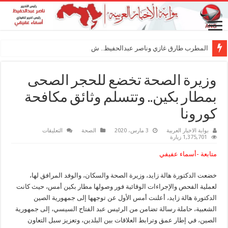
المطرب طارق غازي وناصر عبدالحفيظ.. شراكة فنية
وزيرة الصحة تخضع للحجر الصحى
بمطار بكين.. وتتسلم وثائق مكافحة
كورونا
على
بوابة الاخبار العربية
3 مارس، 2020
الصحة
التعليقات
وزيرة
1,375,701 زيارة
الصحة
تخضع
متابعة -أسماء عفيفي
للحجر
الصحى
بمطار
خضعت الدكتورة هالة زايد، وزيرة الصحة والسكان، والوفد المرافق لها،
بكين..
وتتسلم
لعملية الفحص والإجراءات الوقائية فور وصولها مطار بكين أمس، حيث كانت
وثائق
مكافحة
الدكتورة هالة زايد، أعلنت أمس الأول عن توجهها إلى جمهورية الصين
كورونا
الشعبية، حاملة رسالة تضامن من الرئيس عبد الفتاح السيسي، إلى جمهورية
مغلقة
الصين، في إطار عمق وترابط العلاقات بين البلدين، وتعزيز سبل التعاون