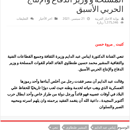
المسلحة و وزير الدفاع والإنتاج
الحربي الأسبق
على
بوابة الاخبار العربية
21 سبتمبر، 2021
اخر الأخبار
التعليقات
وزيرة
1,375,346 زيارة
الثقافة
تنعي
المشير
محمد
حسين
كتبت _ مروة حسن
طنطاوي
القائد
العام
تنعي الفنانة الدكتورة ايناس عبد الدايم وزيرة الثقافة وجميع القطاعات الفنية
للقوات
المسلحة
والثقافية المشير محمد حسين طنطاوي القائد العام للقوات المسلحة و وزير
و
وزير
الدفاع والإنتاج الحربي الأسبق.
الدفاع
والإنتاج
الحربي
وقالت عبد الدايم أن مصر فقدت رجل من أخلص أبناءها وأحد رموزها
الأسبق
مغلقة
العسكرية الذي وهب حياته لخدمة وطنه حيث لعب دورًا تاريخيًا للحفاظ علي
البلاد في أوقات عصيبه فهو قائداً ورجل دولة من طراز خاص وأحد ابطال حرب
أكتوبر المجيدة ، داعية الله أن يتغمد الفقيد برحمته وان يلهم اسرته ومحبيه
الصبر والسلوان
الوسوم
إيناس عبد الدايم
المشير طنطاوي
تنعي