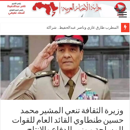
المطرب طارق غازي وناصر عبدالحفيظ.. شراكة فنية ترسم
وزيرة الثقافة تنعي المشير محمد
حسين طنطاوي القائد العام للقوات