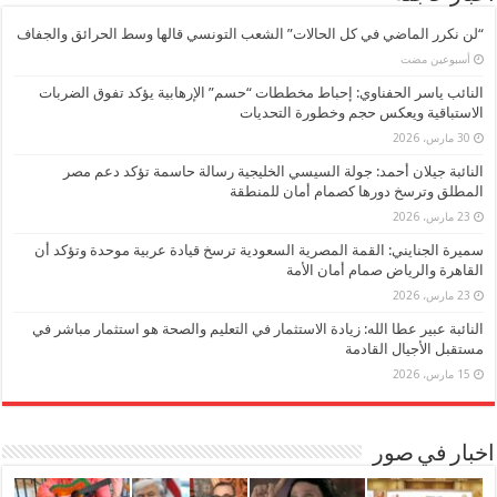
“لن نكرر الماضي في كل الحالات” الشعب التونسي قالها وسط الحرائق والجفاف
‏أسبوعين مضت
النائب ياسر الحفناوي: إحباط مخططات “حسم” الإرهابية يؤكد تفوق الضربات
الاستباقية ويعكس حجم وخطورة التحديات
30 مارس، 2026
النائبة جيلان أحمد: جولة السيسي الخليجية رسالة حاسمة تؤكد دعم مصر
المطلق وترسخ دورها كصمام أمان للمنطقة
23 مارس، 2026
سميرة الجنايني: القمة المصرية السعودية ترسخ قيادة عربية موحدة وتؤكد أن
القاهرة والرياض صمام أمان الأمة
23 مارس، 2026
النائبة عبير عطا الله: زيادة الاستثمار في التعليم والصحة هو استثمار مباشر في
مستقبل الأجيال القادمة
15 مارس، 2026
اخبار في صور