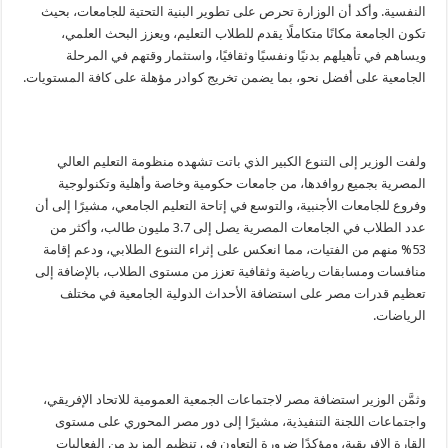
النفسية. وأكد أن الوزارة تحرص على تطوير البنية التحتية للجامعات، بحيث
تكون الجامعة مكانًا متكاملًا يقدم للطلاب التعليم، ويعزز البحث العلمي،
ويساهم في تأهيلهم بدنيًا ونفسيًا وثقافيًا، واستثمار وقتهم في المرحلة
الجامعية على أفضل نحو، بما يضمن تخريج كوادر مؤهلة على كافة المستويات.
ولفت الوزير إلى التنوع الكبير الذي باتت تشهده منظومة التعليم العالي
المصرية بجميع روافدها، من جامعات حكومية وخاصة وأهلية وتكنولوجية
وفروع للجامعات الأجنبية، والتوسع في إتاحة التعليم الجامعي، مشيرًا إلى أن
عدد الطلاب في الجامعات المصرية يصل إلى 3.7 مليون طالب، وأكثر من
53% منهم من الفتيات، مما انعكس على إثراء التنوع الطلابي، ودعم إقامة
منافسات ومسابقات رياضية وثقافية تعزز من مستوى الطلاب، بالإضافة إلى
تعظيم قدرات مصر على استضافة الأحداث الدولية الجامعية في مختلف
الرياضات.
وثمَّن الوزير استضافة مصر لاجتماعات الجمعية العمومية للاتحاد الإفريقي،
واجتماعات اللجنة التنفيذية، مشيرًا إلى دور مصر المحوري على مستوى
القارة الإفريقية، ومؤكدًا ضرورة التعاون في تنظيم المزيد من الفعاليات