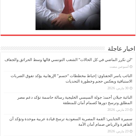
اخبار عاجلة
“لن نكرر الماضي في كل الحالات” الشعب التونسي قالها وسط الحرائق والجفاف
‏أسبوعين مضت
النائب ياسر الحفناوي: إحباط مخططات “حسم” الإرهابية يؤكد تفوق الضربات
الاستباقية ويعكس حجم وخطورة التحديات
30 مارس، 2026
النائبة جيلان أحمد: جولة السيسي الخليجية رسالة حاسمة تؤكد دعم مصر
المطلق وترسخ دورها كصمام أمان للمنطقة
23 مارس، 2026
سميرة الجنايني: القمة المصرية السعودية ترسخ قيادة عربية موحدة وتؤكد أن
القاهرة والرياض صمام أمان الأمة
23 مارس، 2026