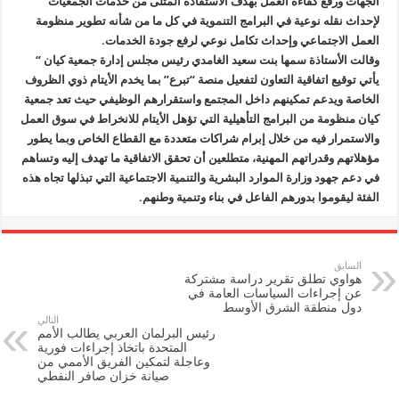
الجهات ورفع كفاءة العمل بهدف الاستفادة المثلى من خدمات الجمعيات
لإحداث نقله نوعية في البرامج التنموية في كل ما من شأنه تطوير منظومة
العمل الاجتماعي وإحداث تكامل نوعي لرفع جودة الخدمات.
وقالت الأستاذة سمها بنت سعيد الغامدي رئيس مجلس إدارة جمعية كيان “
يأتي توقيع اتفاقية التعاون لتفعيل منصة “تبرع” بما يخدم الأيتام ذوي الظروف
الخاصة ويدعم تمكينهم داخل المجتمع واستقرارهم الوظيفي حيث تعد جمعية
كيان منظومة من البرامج التأهيلية التي تؤهل الأيتام للانخراط في سوق العمل
والاستمرار فيه من خلال إبرام شراكات متعددة مع القطاع الخاص وبما يطور
مؤهلاتهم وقدراتهم المهنية، متطلعين أن تحقق الاتفاقية ما تهدف إليه وتساهم
في دعم جهود وزارة الموارد البشرية والتنمية الاجتماعية التي تبذلها تجاه هذه
الفئة ليقوموا بدورهم الفاعل في بناء وتنمية وطنهم.
السابق
هواوي تطلق تقرير دراسة مشتركة
عن إجراءات السياسات العامة في
دول منطقة الشرق الأوسط
التالي
رئيس البرلمان العربي يطالب الأمم
المتحدة باتخاذ إجراءات فورية
وعاجلة لتمكين الفريق الأممي من
صيانة خزان صافر النفطي