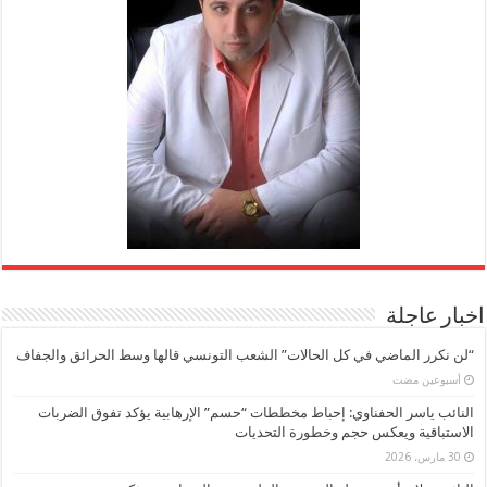
اخبار عاجلة
“لن نكرر الماضي في كل الحالات” الشعب التونسي قالها وسط الحرائق والجفاف
‏أسبوعين مضت
النائب ياسر الحفناوي: إحباط مخططات “حسم” الإرهابية يؤكد تفوق الضربات
الاستباقية ويعكس حجم وخطورة التحديات
30 مارس، 2026