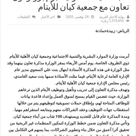
تعاون مع جمعية كيان للأيتام
على
بوابة الاخبار العربية
26 نوفمبر، 2020
اخر الأخبار
التعليقات
وزارة
1,375,655 زيارة
الموارد
البشرية
الرياض- زبيدةحمادنة
والتنمية
الاجتماعية
السعودية
تبرم
بروتوكول
تعاون
مع
أبرمت وزارة الموارد البشرية والتنمية الاجتماعية وجمعية كيان الأهلية للأيتام
جمعية
ذوي الظروف الخاصة، يوم أمس الأربعاء بمقر الوزارة مذكرة تعاون بينهما وقد
كيان
للأيتام
مثل الوزارة في هذه المذكرة الأستاذة ابتهال بنت علي السعوي مدير عام
مغلقة
الإدارة العامة لرعاية الأيتام، فيما مثلت الأستاذة سمها بنت سعيد الغامدي،
رئيس مجلس الإدارة جمعية كيان الأهلية للأيتام.
وتهدف مذكرة التعاون إلى تدريب وتأهيل وتوظيف الأيتام الذين ترعاهم
الوزارة، حيث تتضمن القيام بمسح لسوق العمل وإعداد قاعدة بيانات
للوظائف المتاحة لهم، وإطلاق حملات تسويقية لتوظيفهم يتم من خلالها
استقطاب جهات التوظيف وعقد الشراكات معهم ومتابعه استقراهم مهنيا.
ومدة المذكرة عام قابل للتجديد ويستهدف 100 شاب من أبناء جمعية كيان.
وتأتي مذكرة التعاون ضمن خطط الوزارة لتمكين المنظمات غير الربحية من
تحقيق أثرا أعمق من خلال بناء وتطوير الشراكات، بما يسهم في التكامل بين