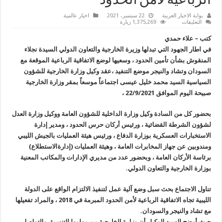
الرباعية لأمن الحدود
بوابة الاخبار العربية
22 سبتمبر، 2021
اخبار عالمية
على
التعليقات
1,375,269 زيارة
وزارة
الخارجية
كتب – علاء حمدي
الليبية
تناقش
في اطار الجهود التي تبدلها وزيرة الخارجية والتعاون الدولي السيدة نجلاء
ألية
المنقوش بشأن تأمين الحدود ، وسعيها لوضع
الاتفاقية
الرباعية الموقعة مع
وضع
المقترحات
السودان وتشاد والنيجر موضع التنفيد ،
عقد وكيل وزارة الخارجية للشؤون
بشأن
تنفيدالاتفاقية
السياسية السيد محمد خليل عيسى اجتماعاً موسعاً بمقر وزارة الخارجية
الرباعية
صبيحة
اليوم
لأمن
الموافق 22/9/2021 ،
الحدود
مغلقة
بحضور كل من السادة وكيل وزارة الداخلية للشؤون العامة ووكيل وزارة العدل
لشؤون الشرطة القضائية ، ورئيس أركان حرس الحدود ، ومدير إدارة
الاستخبارات العسكرية بوزارة الدفاع ، ورئيس هيئة العمليات بالجيش الليبي
ومندوبين عن جهاز المخابرات العامة ، وهيئة العمليات (إدارةالاستطلاع)
برئاسة الأركان العامة ، وبحضور عدد من مديري الإدارات والمكاتب المعنية
بوزارة الخارجية والتعاون الدولي.
تناول الاجتماع بحث سبل وضع آلية عمل لتنفيذ الالتزام الواقع على الدولة
الليبية تجاه الاتفاقية الرباعية لأمن الحدود المبرمة في 2018 ، والمراد تفعيلها
مع تشاد والنيجر والسودان.
حيث أوضح السيد الوكيل أن وزارة الخارجية من مهامها التنسيق والتواصل