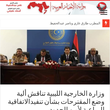
المطرب طارق غازي وناصر عبدالحفيظ.. شراكة ف
وزارة الخارجية الليبية تناقش ألية
وضع المقترحات بشأن تنفيدالاتفاقية