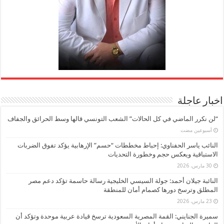
اخبار عاجلة
“لن نكرر الماضي في كل الحالات” الشعب التونسي قالها وسط الحرائق والجفاف
‏أسبوعين مضت
النائب ياسر الحفناوي: إحباط مخططات “حسم” الإرهابية يؤكد تفوق الضربات
الاستباقية ويعكس حجم وخطورة التحديات
30 مارس، 2026
النائبة جيلان أحمد: جولة السيسي الخليجية رسالة حاسمة تؤكد دعم مصر
المطلق وترسخ دورها كصمام أمان للمنطقة
23 مارس، 2026
سميرة الجنايني: القمة المصرية السعودية ترسخ قيادة عربية موحدة وتؤكد أن