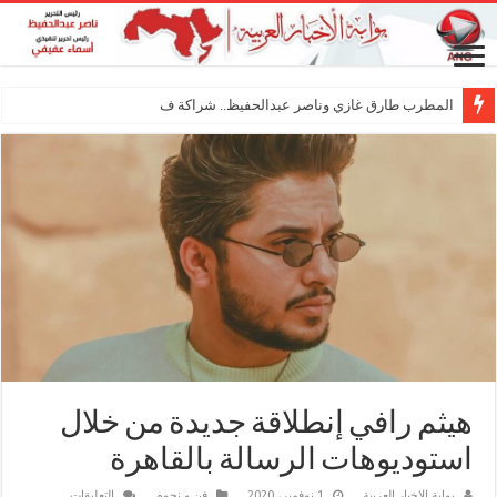
المطرب طارق غازي وناصر عبدالحفيظ.. شراكة فنية ترسم ملامح مس
هيثم رافي إنطلاقة جديدة من خلال
استوديوهات الرسالة بالقاهرة
على
بوابة الاخبار العربية
1 نوفمبر، 2020
فن و نجوم
التعليقات