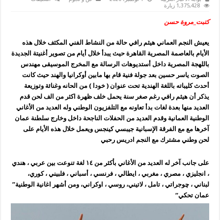
هيثم
1,375,428 زيارة
رافي
إنطلاقة
كتبت_مروة حسن
جديدة
من
خلال
يعيش النجم العماني هيثم رافي حالة من النشاط الفني المكثف خلال هذه
استوديوهات
الرسالة
الأيام بالعاصمة المصرية القاهرة حيث يبدأ خلال أيام من تصوير أغنيتة الجديدة
بالقاهرة
مغلقة
باللهجة المصرية داخل أستديوهات الرسالة مع المخرج الموسيقى مهندس
الصوت ياسر حسين بعد جولة فنية قام بها مابين أوكرانيا والهند حيث كانت
أحدث كليباته باللغة الهندية تحت عنوان ( خودا ) من الحانه وغنائة وتوزيعة
يذكر أن هيثم رافي رغم صغر سنة يحمل خلف ظهرة اكثر من الف لحن قدم
العديد منها بعدة لغات بدأ تعاونه مع التلفزيون الوطني وله العديد من الأغاني
الوطنية العمانية وقدم العديد من الحفلات الناجحة داخل وخارج سلطنة عمان
آخرها مع مع الفرقة الإسبانية جيبسي كينجس ويعمل خلال هذه الأيام على
لحن وطني مشترك مع النجم ادريس رحبي
على جانب آخر له العديد من الأغاني بأكثر من ١٤ لغة تنوعت بين عربي ، هندي
، انجليزي ، مصري ، مغربي ، ايطالي ، فرنسي ، أسباني ، فلبيني ، كوري،
لبناني ، چوجراتي ، تامل ، لاتيني، روسي ، اوكراني، ومن أشهر اغانية الوطنية”
عمان تحكي“