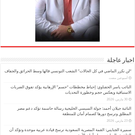
اخبار عاجلة
“لن نكرر الماضي في كل الحالات” الشعب التونسي قالها وسط الحرائق والجفاف
‏أسبوعين مضت
النائب ياسر الحفناوي: إحباط مخططات “حسم” الإرهابية يؤكد تفوق الضربات
الاستباقية ويعكس حجم وخطورة التحديات
30 مارس، 2026
النائبة جيلان أحمد: جولة السيسي الخليجية رسالة حاسمة تؤكد دعم مصر
المطلق وترسخ دورها كصمام أمان للمنطقة
23 مارس، 2026
سميرة الجنايني: القمة المصرية السعودية ترسخ قيادة عربية موحدة وتؤكد أن