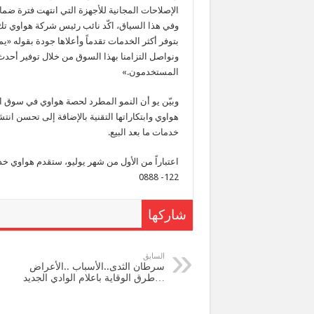
الإصلاحات المجانية للأجهزة التي انتهت فترة ضم
وفي هذا السياق، اكّد نائب رئيس شركة هواوي تك 
بتوفر أكثر الخدمات تقدماً وأعلاها جودة بقوله «
ونواصل التزامنا بهذا السوق من خلال توفير أحدث ا
المستخدمون.»
وبيّن يو أن النمو المطرد لحصة هواوي في سوق ال
هواوي وابتكاراتها التقنية بالإضافة إلى تحسن ان
خدمات ما بعد البيع.
122- 0888
شاركها
السابق
سرطان الثدى..الأسباب ..الأعراض
…طرق الوقاية باعلام الوادي الجديد