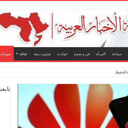
سياحة
المرأه
فن و نجوم
حوادث
شئون دينية
ثقافة
منوعات
لحفيظ.. شراكة فنية ترسم
تابعن