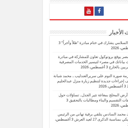
الأخبار
السلامي يشارك في ختام مبادرة “ظلاً وأجراً”
3
، 2026
صر يوقع بروتوكول تعاون للمشاركة في مبادرة
بياناتك في مصر» لتيسير الخدمات المصرفية
يين بالخارج
3 أغسطس، 2026
زمة صورة النوم على سريرالعندليب .. محمد شبانة
إجراءات جديدة لتنظيم زيارة منزل عبدالحليم
3 أغسطس، 2026
أرض المحلج بمغاغة تثير الجدل.. تساؤلات حول
ات التقسيم والبناء ومطالبات بالتحقيق
3
، 2026
 محمد السادس يتلقي برقية تهاني من الرئيس
ي بمناسبة الذكرى 27 لعيد العرش
3 أغسطس،