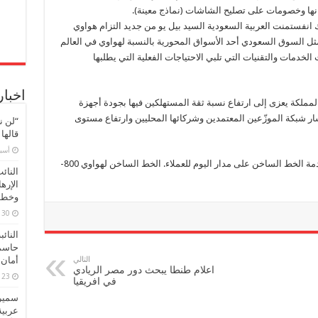
انها وخصومات على تصليح الشاشات (نماذج معينة).
انفستمنت العربية السعودية السيد بيل يو من جديد التزام هواوي
يمثل السوق السعودي أحد الأسواق المحورية بالنسبة لهواوي في العالم
لخدمات والتقنيات التي تلبي الاحتياجات الفعلية التي يطلبها
اخبار
مملكة يعزى إلى ارتفاع نسبة ثقة المستهلكين فيها بجودة أجهزة
تشار شبكة الموزّعين المعتمدين وشركائها المحليين وارتفاع مستوى
“لن ن
قالها
‏أس
اعتباراً من الأول من شهر يوليو، ستقدم هواوي خدمة الخط الساخن على مدار اليوم للعملاء. الخط الساخن لهواوي 800-
النائ
الإره
وخطور
30 مارس، 2026
النائ
حاسم
التالي
أمان 
اعلام طنطا يبحث دور مصر الريادي
23 مارس، 2026
في افريقيا
سميرة
عربية