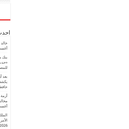
احدث 
خالد 
أغسطس
بنك م
«حدث 
للمصر
بعد أ
يكشف 
حافظ
أزمة 
مخالف
أغسطس
الملك
الأمريك
2026