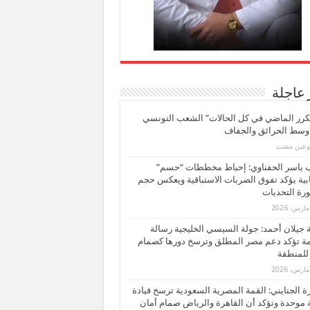
 عاجلة
كرر الماضي في كل الحالات” الشعب التونسي
 وسط الحرائق والجفاف
بوعين مضت
ب ياسر الحفناوي: إحباط مخططات “حسم”
ابية يؤكد تفوق الضربات الاستباقية ويعكس حجم
ة التحديات
بة جيلان أحمد: جولة السيسي الخليجية رسالة
ة تؤكد دعم مصر المطلق وترسخ دورها كصمام
للمنطقة
 الجنايني: القمة المصرية السعودية ترسخ قيادة
 موحدة وتؤكد أن القاهرة والرياض صمام أمان