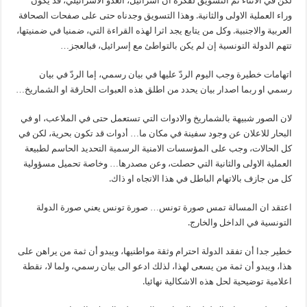
لكن في الأثناء تم التسويق لفكرة ان اسرائيل، العدو الاسرائيلي، قد يكون
وراء العملية الاولى والثانية. وهذا التسويق وجدناه حتى على صفحات الصحافة
العربية والاجنبية. وكل من يتابع يجد اثرا لهذه القراءة التي، ضمنيا في ضمنيتها،
تتهم الدولة التونسية إن لم يكن بالتواطئ مع إسرائيل، فبالعجز…
اتهامات خطيرة وجب اليوم الردّ عليها في بيان رسمي، إما الردّ في بيان
رسمي او ربما اصدار بيان يحدد من اطلق هذه العبوات الحارقة او الشماريخ…
لان الصور شبيهة بالشماريخ والادوات التي تستعمل حتى في الملاعب، او في
البحار للاعلان عن وجود سفينة في مكان ما… أدوات قد تكون بحرية، لكن في
كل الحالات، وجب على المؤسسات الامنية الرسمية التحديد الحاسم لطبيعة
العملية الاولى والثانية التي حصلت، وعن مصدرها… وخاصة تحميل مسؤولية
كل من جازف بالاتهام الباطل في هذا الاتجاه او ذاك.
اعتقد ان المسالة تمس صورة تونس… صورة تونس يعني صورة الدولة
التونسية في الداخل والخارج.
خطير جدا أن تفقد الدولة احترام وثقة مواطنيها، ويبدو أن ثمة من يراهن على
هذا، ويبدو أن ثمة من يسعى لهذا، لذلك ادعو الى بيان رسمي، ولما لا، نقطة
اعلامية توضيحية لحل هذه الاشكالية نهائيا.