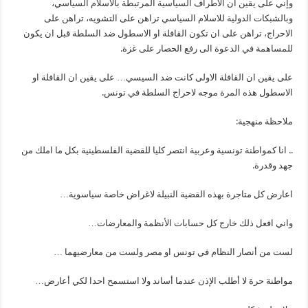
وإني على يقين ان الاطراف السياسية المرتبطة بالاسلام السياسي،
وبالشبكات الدولية للاسلام السياسي تراهن على التشويه، تراهن على
الاحراج، تراهن على ان تكون القافلة او الاسطول ضد السلطة قبل ان يكون
للمساهمة في الدعوة الى رفع الحصار على غزة.
على يقين ان القافلة الاولى كانت ضد السيسي… على يقين ان القافلة او
الاسطول هذه المرة موجه لاحراج السلطة في تونس.
ملاحظة منهجية:
.. انا كمواطنة تونسية وعربية انتصر كليا للقضية الفلسطينية بكل ما املك من
جهد وقدرة.
اعارض كل متاجرة بهذه القضية النبيلة لاغراض خاصة سياسوية…
واني افعل ذلك خارج كل حسابات الأنظمة والمعارضات…
لست من أنصار النظام في تونس او مصر ولست من معارضيهما …
مواطنة حرة لا أطلب الإذن عندما أساند ولا استسمح احدا لكي أعارض…