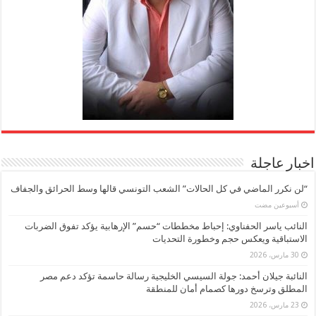
اخبار عاجلة
“لن نكرر الماضي في كل الحالات” الشعب التونسي قالها وسط الحرائق والجفاف
‏أسبوعين مضت
النائب ياسر الحفناوي: إحباط مخططات “حسم” الإرهابية يؤكد تفوق الضربات
الاستباقية ويعكس حجم وخطورة التحديات
30 مارس، 2026
النائبة جيلان أحمد: جولة السيسي الخليجية رسالة حاسمة تؤكد دعم مصر
المطلق وترسخ دورها كصمام أمان للمنطقة
23 مارس، 2026