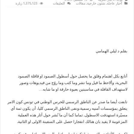
على
أخبار عاجلة
,
شئون خارجية
,
مقالات
التعليقات
1,375,123 زيارة
هل
تريدون
تحرير
غزة
أم
تحويل
تونس
إلى
غزة؟
مغلقة
بقلم د ليلي الهمامي
أتابع بكل اهتمام وقلق ما يحصل حول أسطول الصمود او قافلة الصمود
البحرية، وألاحظ ما قيل وما نشر وما كتب وما روّج من فيديوهات وصور
لاستهداف القافلة في مناسبتين بعبوة حارقة او ما شابه…
تابعت أيضا ما صدر عن الناطق الرسمي للحرس الوطني في تونس كون الامر
يتعلق بمؤسسات أمنيه رسمية،ونفى الناطق الرسمي كليا، أن يكون ثمة أي
مسيّرة استهدفت الاسطول. تماما كما أن ما نُشر حول آثار هذه العملية
المزعومة لا يفيد بان هنالك انفجارا حصل على السفينة الاولى او الثانية.