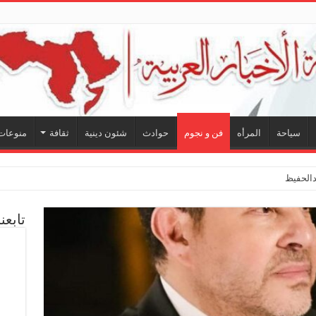
سياحة
المرأه
فن و نجوم
حوادث
شئون دينية
ثقافة
منوعات
لحفيظ.. شراكة فنية
تابعن