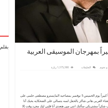
بقلم 
يراً بمهرجان الموسيقى العربية
على
و نجوم
التعليقات
1,375,380 زيارة
هانى
شاكر
يحيى
حفلا
كبيراً
بمهرجان
الموسيقى
العربية
بمسرح
يحيى أمير الغناء العربى هانى شاكر حفلاً جماهيرياً كبيراً يوم الخميس 5 نوفمبر بمصاحبه المايسترو مصطفى حلمى على
النافورة
الغناء العربى هانى شاكر بالحفل لسه بتسالى على الضحكايه بحبك أنا
مغلقة
 شكراً مشتريكى سألتك انتى مين هتعدى أنا قلبى ليك مجرد وقت إلا