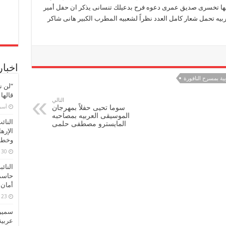
يها تخسرى صديق عمرى دعوه فرح بدعيلك تنسانى يذكر ان حفل أمير
بيه تحمل شعار كامل العدد نظراً لشعبيه المطرب الكبير هانى شاكر
اخبار
ية بمسرح النافورة
“لن ن
قالها
التالي
سوما تحيى حفلاً بمهرجان
‏أس
الموسيقى العربيه بمصاحبه
النائ
المايسترو مصطفى حلمى
الإره
وخطور
30 مارس، 2026
النائ
حاسم
أمان 
23 مارس، 2026
سميرة
عربية