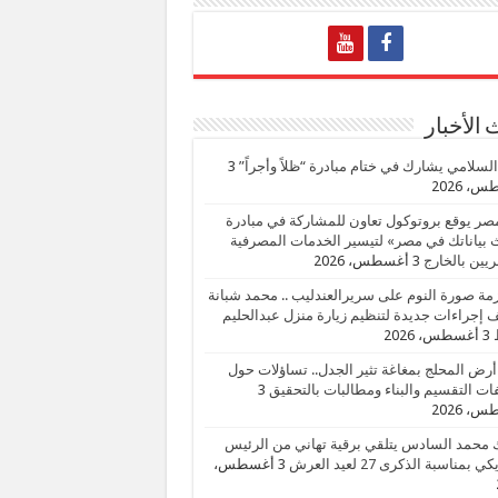
الأخبار
السلامي يشارك في ختام مبادرة “ظلاً وأجراً”
3
، 2026
صر يوقع بروتوكول تعاون للمشاركة في مبادرة
بياناتك في مصر» لتيسير الخدمات المصرفية
يين بالخارج
3 أغسطس، 2026
زمة صورة النوم على سريرالعندليب .. محمد شبانة
إجراءات جديدة لتنظيم زيارة منزل عبدالحليم
3 أغسطس، 2026
أرض المحلج بمغاغة تثير الجدل.. تساؤلات حول
ات التقسيم والبناء ومطالبات بالتحقيق
3
، 2026
 محمد السادس يتلقي برقية تهاني من الرئيس
ي بمناسبة الذكرى 27 لعيد العرش
3 أغسطس،