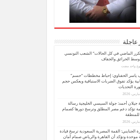
 عاجلة
كرر الماضي في كل الحالات” الشعب التونسي
 وسط الحرائق والجفاف
بوع واحد مضت
ب ياسر الحفناوي: إحباط مخططات “حسم”
ابية يؤكد تفوق الضربات الاستباقية ويعكس حجم
ة التحديات
بة جيلان أحمد: جولة السيسي الخليجية رسالة
ة تؤكد دعم مصر المطلق وترسخ دورها كصمام
للمنطقة
 الجنايني: القمة المصرية السعودية ترسخ قيادة
 موحدة وتؤكد أن القاهرة والرياض صمام أمان