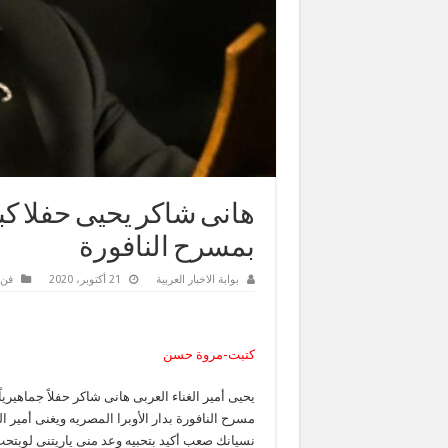
هانى شاكر يحيى حفلا كب
بمسرح النافورة
بوابة الاخبار العربية
21 أكتوبر، 2020
فن 
كتبت-مروة حسن
مسرح النافورة بدار الأوبرا المصريه ويغنى أمير 
نسيانك صعب أكيد بتحبيه وعد منى ياريتنى لوبتحب