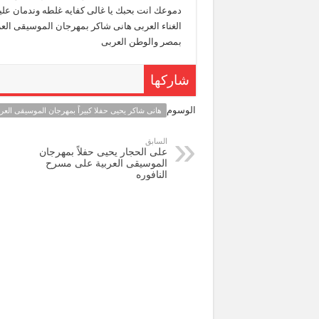
دموعك انت بحبك يا غالى كفايه غلطه وندمان عل
الغناء العربى هانى شاكر بمهرجان الموسيقى العر
بمصر والوطن العربى
شاركها
الوسوم
هانى شاكر يحيى حفلا كبيراً بمهرجان الموسيقى العرب
السابق
على الحجار يحيى حفلاً بمهرجان
الموسيقى العربية على مسرح
النافوره