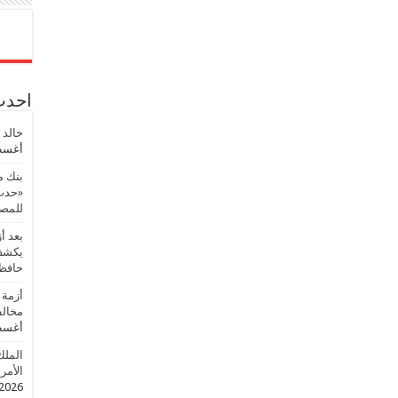
احدث 
خالد 
أغسطس
بنك م
«حدث 
للمصر
بعد أ
يكشف 
حافظ
أزمة 
مخالف
أغسطس
الملك
الأمريك
2026