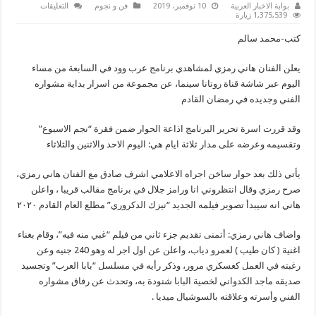
على
بوابة الاخبار العربية
10 نوفمبر، 2019
فن و نجوم
التعليقات
هانى
1,375,539 زيارة
رمزى
اتمنى
كتب-محمد سالم
تقديم
جزء
تانى
يعلن الفنان هاني رمزي لمشاهدي برنامج عرب وود في السابعة من مساء
من
“غبى
اليوم عبر شاشة قناة روتانا سينما، عن مجموعة من اسرار بداية مشواره
منه
فيه”
الفني وجديده في رمضان القادم
مغلقة
وقد قررت اسرة تحرير البرنامج اذاعة الحوار ضمن فقرة “نجم الاسبوع”
وتقسيمه وعرضه على مدار ثلاثة ايام هي: اليوم الاحد والاثنين والثلاثاء
يأتي ذلك بعد حوار ساخن اجراه الاعلامي اشرف صادق مع الفنان هاني رمزي،
صرح رمزي وقال انتظروني انا ورامز جلال في برنامج مقالب قريبا ، واعلن
هاني انه سيبدأ تصوير فيلمه الجديد “نيزك الدكروري” مطلع العام القادم ٢٠٢٠
واضاف هاني رمزي: أتمنى تقديم جزء ثاني من فيلم “غبي منه فيه”، وقام بغناء
اغنية ( كان طيب ) لعمرو دياب، واعلن عن اول اجر له وهو 240 جنيه وعن
رغبته في العمل كعسكري مرور، وذكر رأيه في مسلسل “بابا العرب” وتجسيد
صديقه ماجد الكدواني لخصية البابا شنودة به، وتحدث عن رفاق مشواره
الفني وأسرته وعلاقته بالسوشيال ميديا .