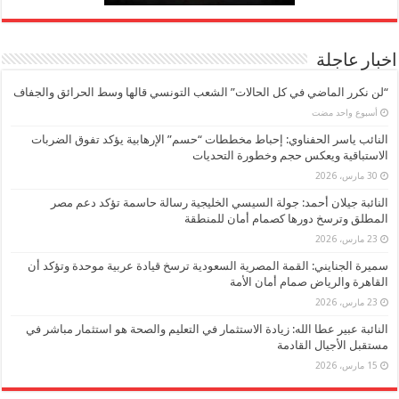
اخبار عاجلة
“لن نكرر الماضي في كل الحالات” الشعب التونسي قالها وسط الحرائق والجفاف
‏أسبوع واحد مضت
النائب ياسر الحفناوي: إحباط مخططات “حسم” الإرهابية يؤكد تفوق الضربات
الاستباقية ويعكس حجم وخطورة التحديات
30 مارس، 2026
النائبة جيلان أحمد: جولة السيسي الخليجية رسالة حاسمة تؤكد دعم مصر
المطلق وترسخ دورها كصمام أمان للمنطقة
23 مارس، 2026
سميرة الجنايني: القمة المصرية السعودية ترسخ قيادة عربية موحدة وتؤكد أن
القاهرة والرياض صمام أمان الأمة
23 مارس، 2026
النائبة عبير عطا الله: زيادة الاستثمار في التعليم والصحة هو استثمار مباشر في
مستقبل الأجيال القادمة
15 مارس، 2026