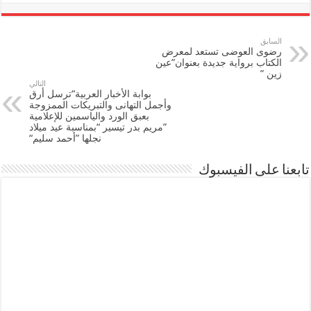
السابق
رضوى العوضى تستعد لمعرض
الكتاب برواية جديدة بعنوان”عين
زين ”
التالي
بوابة الأخبار العربية“ترسل أرق
وأجمل التهانى والتبريكات الممزوجة
بعبق الورد والياسمين للإعلامية
”مريم بدر تيسير “بمناسبة عيد ميلاد
نجلها ”أحمد سليم“
تابعنا على الفيسبوك