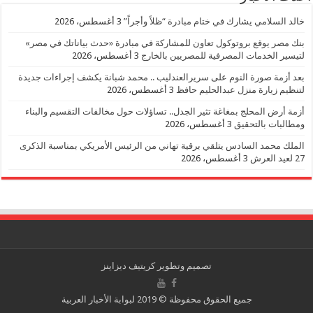
خالد السلامي يشارك في ختام مبادرة “ظلاً وأجراً”
3 أغسطس، 2026
بنك مصر يوقع بروتوكول تعاون للمشاركة في مبادرة «حدث بياناتك في مصر»
لتيسير الخدمات المصرفية للمصريين بالخارج
3 أغسطس، 2026
بعد أزمة صورة النوم على سريرالعندليب .. محمد شبانة يكشف إجراءات جديدة
لتنظيم زيارة منزل عبدالحليم حافظ
3 أغسطس، 2026
أزمة أرض المحلج بمغاغة تثير الجدل.. تساؤلات حول مخالفات التقسيم والبناء
ومطالبات بالتحقيق
3 أغسطس، 2026
الملك محمد السادس يتلقي برقية تهاني من الرئيس الأمريكي بمناسبة الذكرى
27 لعيد العرش
3 أغسطس، 2026
تصميم وتطوير
كريتيف ديزاينز
جميع الحقوق محفوظة © 2019 لبوابة الأخبار العربية