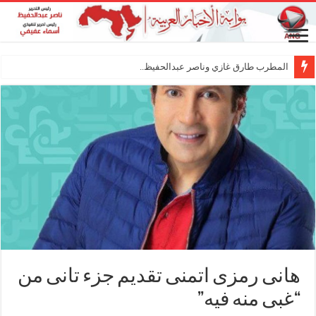
المطرب طارق غازي وناصر عبدالحفيظ.. شراكة فني
هانى رمزى اتمنى تقديم جزء تانى من
“غبى منه فيه”