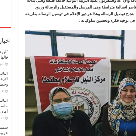
فة والإذاعة والتلفزيون بكلية التربية النوعية جامعة طنطا والتى بدأت
ناصر اتصالية مترابطة وهى المرسل والمستقبل والرسالة وردود
ية بنجاح توصيل الرسالة وهذا هو دور الإعلام في توصيل الرسالة بطريقة
فى توجيه فكره وتحسين سلوكياته .
اخبار
“لن ن
قالها
‏أس
النائ
الإره
وخطور
30 مارس، 2026
النائ
حاسم
أمان 
23 مارس، 2026
سميرة
عربية