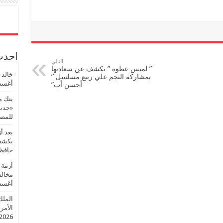
احدث 
التالي
” لميس عطوة ” تكشف عن سعادتها
خالد 
بمشاركة النجم علي ربيع مسلسل ”
أغسطس
أحسن أب”
بنك م
«حدث 
للمصر
بعد أ
يكشف 
حافظ
أزمة 
مخالف
أغسطس
الملك
الأمريك
2026