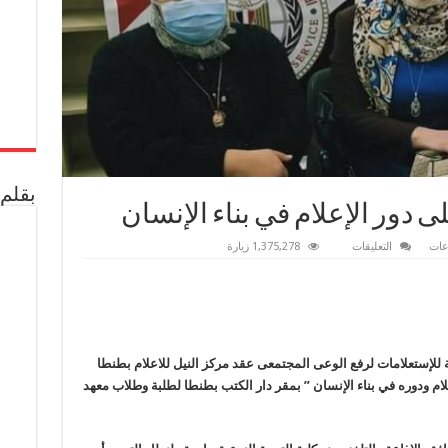
بقلم 
 دور الإعلام في بناء الإنسان
على
عات
التعليقات
1,375,278 زيارة
نيل
طنطا
يلقي
الضوء
على
دور
الإعلام
في
بناء
مة للإستعلامات لرفع الوعى المجتمعى عقد مركز النيل للاعلام بطنطا
الإنسان
 إعلامية حول ” الإعلام ودوره في بناء الإنسان ” بمقر دار الكتب بطنطا لطلبة وطلاب معهد
مغلقة