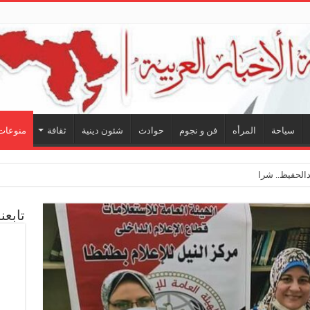
سياحة
المرأه
فن و نجوم
حوادث
شئون دينية
ثقافة
منوعات
لحفيظ.. شراكة فنية ترسم ملامح
تابعن