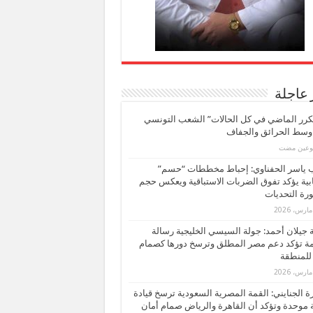
 عاجلة
كرر الماضي في كل الحالات” الشعب التونسي
 وسط الحرائق والجفاف
بوعين مضت
ب ياسر الحفناوي: إحباط مخططات “حسم”
ابية يؤكد تفوق الضربات الاستباقية ويعكس حجم
ة التحديات
بة جيلان أحمد: جولة السيسي الخليجية رسالة
ة تؤكد دعم مصر المطلق وترسخ دورها كصمام
للمنطقة
 الجنايني: القمة المصرية السعودية ترسخ قيادة
 موحدة وتؤكد أن القاهرة والرياض صمام أمان