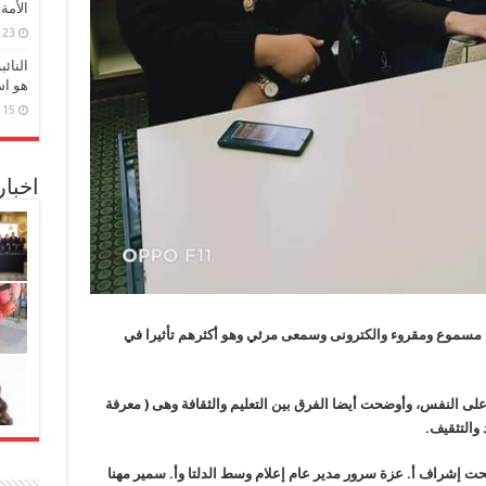
الأمة
23 مارس، 2026
النائ
هو اس
15 مارس، 2026
اخبا
م مسموع ومقروء والكترونى وسمعى مرئي وهو أكثرهم تأثيرا في
على النفس، و
أوضحت أيضا الفرق بين التعليم والثقافة وهى ( معرفة
والتثقيف.
تحت إشراف أ. عزة سرور مدير عام إعلام وسط الدلتا وأ. سمير مهنا