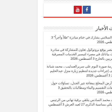
الأخبار
السلامي يشارك في ختام مبادرة “ظلاً وأجراً”
3
، 2026
صر يوقع بروتوكول تعاون للمشاركة في مبادرة
بياناتك في مصر» لتيسير الخدمات المصرفية
يين بالخارج
3 أغسطس، 2026
زمة صورة النوم على سريرالعندليب .. محمد شبانة
إجراءات جديدة لتنظيم زيارة منزل عبدالحليم
3 أغسطس، 2026
أرض المحلج بمغاغة تثير الجدل.. تساؤلات حول
ات التقسيم والبناء ومطالبات بالتحقيق
3
، 2026
 محمد السادس يتلقي برقية تهاني من الرئيس
ي بمناسبة الذكرى 27 لعيد العرش
3 أغسطس،