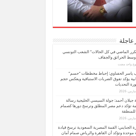
 عاجلة
كرر الماضي في كل الحالات” الشعب التونسي
 وسط الحرائق والجفاف
بوع واحد مضت
ب ياسر الحفناوي: إحباط مخططات “حسم”
ابية يؤكد تفوق الضربات الاستباقية ويعكس حجم
ة التحديات
بة جيلان أحمد: جولة السيسي الخليجية رسالة
ة تؤكد دعم مصر المطلق وترسخ دورها كصمام
للمنطقة
 الجنايني: القمة المصرية السعودية ترسخ قيادة
 موحدة وتؤكد أن القاهرة والرياض صمام أمان