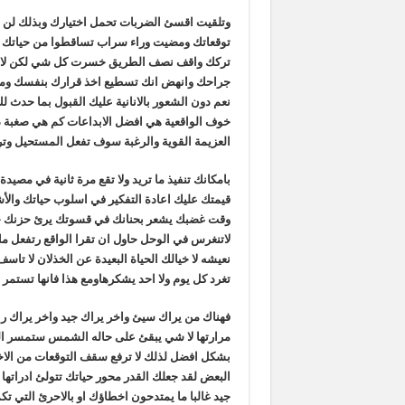
وتلقيت اقسئ الضربات تحمل اختيارك وبذلك لن 
توقعاتك ومضيت وراء سراب تساقطوا من حياتك كا
تركك واقف نصف الطريق خسرت كل شي لكن لا تكن
جراحك وانهض انك تسطيع اخذ قرارك بنفسك وماذا
نعم دون الشعور بالانانية عليك القبول بما حدث 
خوف الواقعية هي افضل الابداعات كم هي صغبة د
العزيمة القوية والرغبة سوف تفعل المستحيل و
بامكانك تنفيذ ما تريد ولا تقع مرة ثانية في مصي
قيمتك عليك اعادة التفكير في اسلوب حياتك وال
وقت غضبك يشعر بحنانك في قسوتك يرئ حزنك خل
لاتنغرس في الوحل حاول ان تقرا الواقع رتفعل م
نعيشه لا خيالك الحياة البعيدة عن الخذلان لا تا
تغرد كل يوم ولا احد يشكرهاومع هذا فانها تستمر 
فهناك من يراك سيئ واخر يراك جيد واخر يراك رائ
مرارتها لا شي يبقئ على حاله الشمس ستمسر القا
بشكل افضل لذلك لا ترفع سقف التوقعات من الاخرين
البعض لقد جعلك القدر محور حياتك تتولئ ادراته
جيد غالبا ما يمتدحون اخطاؤك او بالاحرئ التي