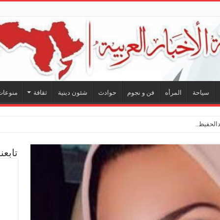
سياحة
المرأه
فن و نجوم
حوادث
شئون دينية
ثقافة
منوعات
لحفيظ.. شراكة فنية ترسم ملامح
تابعن