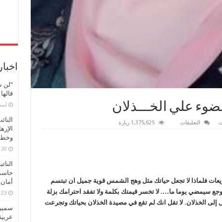
اخبار
“لن ن
قالها
لضوء علي الخـــذلان
‏أس
النائ
على
ت
التعليقات
1,375,625 زيارة
الإره
”
نهلة
وخطور
الضويحى
”
30 مارس، 2026
تلقي
الضوء
النائ
علي
حاسم
الخـــذلان
مغلقة
عات فلماذا لا تجعل حياتك مثل وهج الشمس قوية جميل ان تبتسم
أمان 
 وجع سيمضي يوما ما…. لا تخسر قيمتك بكلمة ولا تفقد احترامك بزلة
23 مارس، 2026
ل إلى الخذلان. لا تقل انك لم تقع في مصيدة الخذلان بحياتك وتجرعت
سميرة
عربية