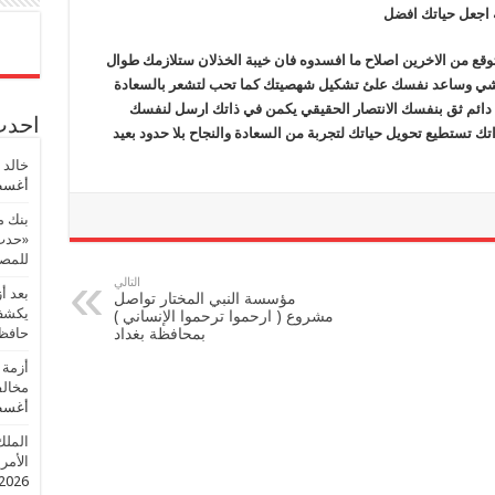
 اجعل حياتك افضل
وقع من الاخرين اصلاح ما افسدوه فان خيبة الخذلان ستلازمك طوال
ل شي وساعد نفسك علئ تشكيل شهصيتك كما تحب لتشعر بالسعادة
دائم ثق بنفسك الانتصار الحقيقي يكمن في ذاتك ارسل لنفسك
احدث 
ك تستطيع تحويل حياتك لتجربة من السعادة والنجاح بلا حدود بعيد
خالد 
أغسطس
بنك م
«حدث 
للمصر
التالي
بعد أ
مؤسسة النبي المختار تواصل
يكشف 
مشروع ( ارحموا ترحموا الإنساني )
بمحافظة بغداد
حافظ
أزمة 
مخالف
أغسطس
الملك
الأمريك
2026