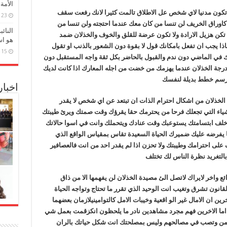
الأمة
تكون مدنيا لاي شخص عل الاطلاق تالمت كثيرا لانك رفعت سقف
23 مارس، 2026
وراق الخريف لن تنسا من كان معك عندما احتجته ولن تنسا من
النائ
 هزيل الارادة ولا تكون عرضة للقلق والخوف والخذلان ضمد
هو اس
 يجب ان تفعل بامكانك قول لا بقوة دون الشعور بالذنب او تقول
15 مارس، 2026
لك في الماضي دون ندم والقبول بالحاضر بكل ثقة واجه المستقبل دون
رجة الخذلان عندما يهزمك من خضت من اجله المعارك اذا كانت لديك
ترسم خطط بديلة لنفسك
اخبا
دة الخذلان من اشكال احترام الذات ان تبتعد عن اي شخص لا يقدر
أشياء التي تجعلك فرحا من يحترمك حقا يقرؤك وقت صمتك ويرئ طيبتك
ف ابتسامتك يستوعبك وقت عنادك ويتحملك وانت في اسوا حالاتك
ا يفرضه عليك ضميرك الحياة السعيدة تقاس بمقياس الواقع الذي
سف على احترامك وطيبتك ولا تحزن اذا لم يقدر احد من انت فالعصافير
بالتغريد نظرة الناس لك تختلف
ع واخر لايراك لاتصل الئ مصيدة الخذلان لن يفهمها الا من ذاق
نون تشرق وتغيب انت الوحيد الذي تقرر ما تحتاج وتواجه الحياة
 ان الامال غير الو اقعية وخيبات الامل كالتوامينيلازمان بعضهما
ا اما الاخرين فهم مجرد مشاهدين نادر ما يلحظون انكزقمت بعمل شي
 تكمن وتصب في مصالحهم وليس بمصلحتك انت شكل حياتك بالران