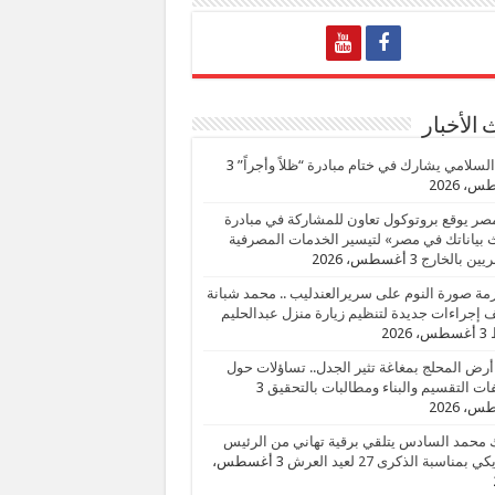
الأخبار
السلامي يشارك في ختام مبادرة “ظلاً وأجراً”
3
، 2026
صر يوقع بروتوكول تعاون للمشاركة في مبادرة
بياناتك في مصر» لتيسير الخدمات المصرفية
يين بالخارج
3 أغسطس، 2026
زمة صورة النوم على سريرالعندليب .. محمد شبانة
إجراءات جديدة لتنظيم زيارة منزل عبدالحليم
3 أغسطس، 2026
أرض المحلج بمغاغة تثير الجدل.. تساؤلات حول
ات التقسيم والبناء ومطالبات بالتحقيق
3
، 2026
 محمد السادس يتلقي برقية تهاني من الرئيس
ي بمناسبة الذكرى 27 لعيد العرش
3 أغسطس،