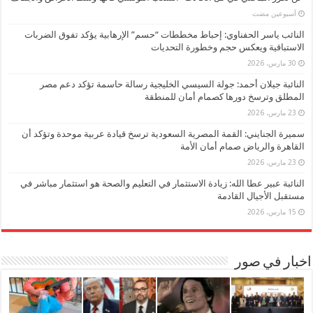
‏أسبوعين مضت
النائب ياسر الحفناوي: إحباط مخططات “حسم” الإرهابية يؤكد تفوق الضربات
الاستباقية ويعكس حجم وخطورة التحديات
30 مارس، 2026
النائبة جيلان أحمد: جولة السيسي الخليجية رسالة حاسمة تؤكد دعم مصر
المطلق وترسخ دورها كصمام أمان للمنطقة
23 مارس، 2026
سميرة الجنايني: القمة المصرية السعودية ترسخ قيادة عربية موحدة وتؤكد أن
القاهرة والرياض صمام أمان الأمة
23 مارس، 2026
النائبة عبير عطا الله: زيادة الاستثمار في التعليم والصحة هو استثمار مباشر في
مستقبل الأجيال القادمة
15 مارس، 2026
اخبار في صور