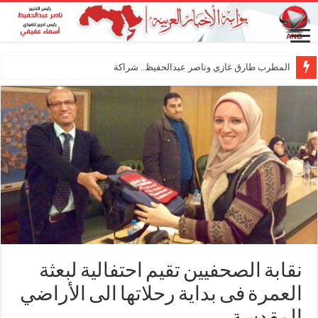
المطرب طارق غازي وناصر عبدالحفيظ.. شراكة فنية ترسم ملامح مس
نقابة الصحفيين تقيم احتفالية لبعثة
العمرة فى بداية رحلاتها الى الأراضي