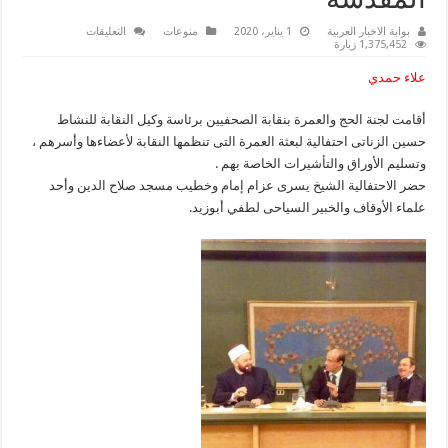
المقدسة
على
بوابة الاخبار العربية
1 يناير، 2020
منوعات
التعليقات
نقابة
1,375,452 زيارة
الصحفيين
تقيم
علاء حمدي
احتفالية
لبعثة
العمرة
أقامت لجنة الحج والعمرة بنقابة الصحفيين برئاسة وكيل النقابة للنشاط
فى
بداية
حسين الزناتى احتفالية لبعثة العمرة التى تنظمها النقابة لأعضاءها وأسرهم ،
رحلاتها
الى
وتسليم الأوراق والتأشيرات الخاصة بهم .
الأراضي
حضر الاحتفالية الشيخ يسرى عزام إمام وخطيب مسجد صلاح الدين وأحد
المقدسة
مغلقة
علماء الأوقاف والخبير السياحى لطفي أبوزيد.