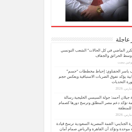
 عاجلة
كرر الماضي في كل الحالات” الشعب التونسي
 وسط الحرائق والجفاف
بوعين مضت
ب ياسر الحفناوي: إحباط مخططات “حسم”
ابية يؤكد تفوق الضربات الاستباقية ويعكس حجم
ة التحديات
بة جيلان أحمد: جولة السيسي الخليجية رسالة
ة تؤكد دعم مصر المطلق وترسخ دورها كصمام
للمنطقة
 الجنايني: القمة المصرية السعودية ترسخ قيادة
 موحدة وتؤكد أن القاهرة والرياض صمام أمان