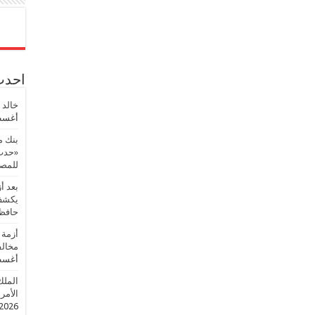
احدث 
خالد 
أغسطس
بنك م
«حدث 
للمصر
بعد أ
يكشف 
حافظ
أزمة 
مخالف
أغسطس
الملك
الأمريك
2026