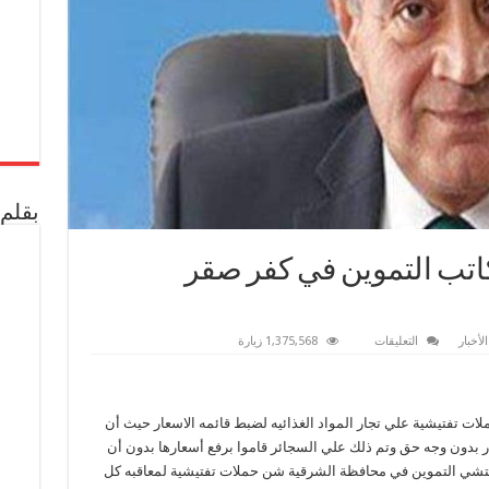
بقلم 
كاتب التموين في كفر صقر
على
لأخبار
التعليقات
1,375,568 زيارة
نداء
لوزاره
التموين
ومكاتب
التموين
لات تفتيشية علي تجار المواد الغذائيه لضبط قائمه الاسعار حيث أن
في
كفر
ر بدون وجه حق وتم ذلك علي السجائر قاموا برفع أسعارها بدون أن
صقر
محافظه
مفتشي التموين في محافظة الشرقية شن حملات تفتيشية لمعاقبه كل
الشرقية