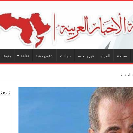
سياحة
المرأه
فن و نجوم
حوادث
شئون دينية
ثقافة
منوعات
لحفيظ.. شراكة فنية ترسم
تابعن