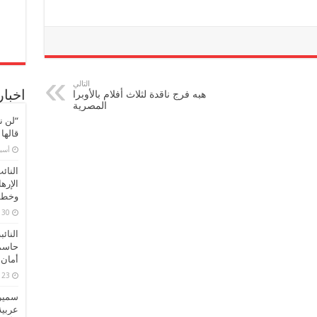
مغلقة
التالي
هبه فرج ناقدة لثلاث أفلام بالأوبرا
اخبار
المصرية
“لن ن
قالها
‏أس
النائ
الإره
وخطور
30 مارس، 2026
النائ
حاسم
أمان 
23 مارس، 2026
سميرة
عربية