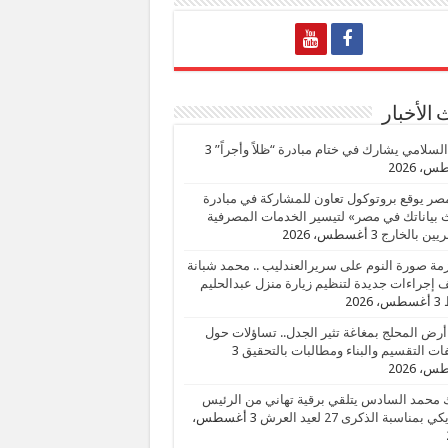
الأخبار
السلامي يشارك في ختام مبادرة “ظلاً وأجراً”
3
، 2026
صر يوقع بروتوكول تعاون للمشاركة في مبادرة
بياناتك في مصر» لتيسير الخدمات المصرفية
يين بالخارج
3 أغسطس، 2026
زمة صورة النوم على سريرالعندليب .. محمد شبانة
إجراءات جديدة لتنظيم زيارة منزل عبدالحليم
3 أغسطس، 2026
أرض المحلج بمغاغة تثير الجدل.. تساؤلات حول
ات التقسيم والبناء ومطالبات بالتحقيق
3
، 2026
 محمد السادس يتلقي برقية تهاني من الرئيس
ي بمناسبة الذكرى 27 لعيد العرش
3 أغسطس،