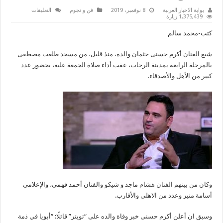
على
بوابة الاخبار العربية
8 نوفمبر، 2019
فن و نجوم
التعليقات
نجوم
1,375,439 زيارة
الفن
فى
كتب-محمد سالم
جنازة
والد
الفنان
شيع الفنان أكرم حسنى جثمان والده، منذ قليل، من مسجد طلعت مصطفى
اكرم
حسنى
بالمرحلة الرابعة بمدينة الرحاب، عقب أداء صلاة الجمعة عليه، بحضور عدد
مغلقة
كبير من الأهل والأصدقاء.
وكان من بينهم الفنان هشام ماجد و شيكو والفنان أحمد فهمى، والإعلامي
أسامة منير وعدد من الاهلى والأقارب.
وسبق ان أعلن أكرم حسنى خبر وفاة والده على “تويتر” قائلًا: “أبويا في ذمة