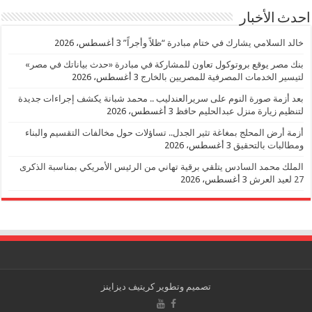
احدث الأخبار
خالد السلامي يشارك في ختام مبادرة “ظلاً وأجراً”
3 أغسطس، 2026
بنك مصر يوقع بروتوكول تعاون للمشاركة في مبادرة «حدث بياناتك في مصر»
لتيسير الخدمات المصرفية للمصريين بالخارج
3 أغسطس، 2026
بعد أزمة صورة النوم على سريرالعندليب .. محمد شبانة يكشف إجراءات جديدة
لتنظيم زيارة منزل عبدالحليم حافظ
3 أغسطس، 2026
أزمة أرض المحلج بمغاغة تثير الجدل.. تساؤلات حول مخالفات التقسيم والبناء
ومطالبات بالتحقيق
3 أغسطس، 2026
الملك محمد السادس يتلقي برقية تهاني من الرئيس الأمريكي بمناسبة الذكرى
27 لعيد العرش
3 أغسطس، 2026
تصميم وتطوير
كريتيف ديزاينز