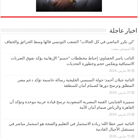
اخبار عاجلة
“لن نكرر الماضي في كل الحالات” الشعب التونسي قالها وسط الحرائق والجفاف
‏أسبوعين مضت
النائب ياسر الحفناوي: إحباط مخططات “حسم” الإرهابية يؤكد تفوق الضربات
الاستباقية ويعكس حجم وخطورة التحديات
30 مارس، 2026
النائبة جيلان أحمد: جولة السيسي الخليجية رسالة حاسمة تؤكد دعم مصر
المطلق وترسخ دورها كصمام أمان للمنطقة
23 مارس، 2026
سميرة الجنايني: القمة المصرية السعودية ترسخ قيادة عربية موحدة وتؤكد أن
القاهرة والرياض صمام أمان الأمة
23 مارس، 2026
النائبة عبير عطا الله: زيادة الاستثمار في التعليم والصحة هو استثمار مباشر في
مستقبل الأجيال القادمة
15 مارس، 2026