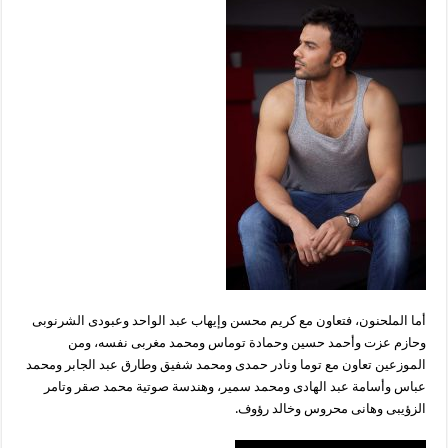
أما الملحنون، فتعاون مع كريم محسن وإيهاب عبد الواحد وعبودى الشرنوبى
وحازم عزت وأحمد حسين وحمادة توماس ومحمد مغربى نفسه، ومن
الموزعين تعاون مع توما ونادر حمدى ومحمد شفيق وطارق عبد الجابر ومحمد
عباس وأسامة عبد الهادى ومحمد سمير، وهندسة صوتية محمد صقر وتامر
الزؤيبى وهانى محروس وخالد رؤوف.