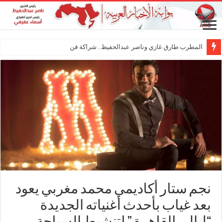
المطرب طارق غازي وناصر عبدالحفيظ.. شراكة فنية ترسم ملامح مس
نجم ستار أكاديمي محمد مغربي يعود
بعد غياب بأحدث أغنياته الجديدة