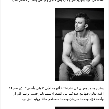
مصطفي أمين وتوزيع ماريو ماركوس حلمي وميكس وماستر حسام سعيد.
وطرح محمد مغربي في عام 2014 ألبومه الأول “قولى وأتمنى” الذى ضم 11
أغنية تعاون فيها مع عدد كبير من الشعراء منهم تامر حسين وعبير الرزاز
وأحمد فؤاد ومحمد سرحان ومحمد مصطفى مالك ووليد الغزالى.