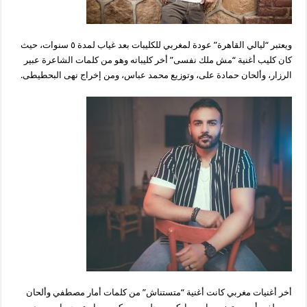
ويعتبر “ليالي القاهرة” عودة لمغربي للكليبات بعد غياب لمدة ٥ سنوات، حيث
كان كليب أغنية “مش ملك نفسى” أخر كليباته وهو من كلمات الشاعرة عبير
الرزار، وألحان حمادة على، وتوزيع محمد عباس، ومن إخراج نهى البحطيطى.
أخر أغنيات مغربي كانت أغنية “متستناش” من كلمات أمار مصطفي وألحان