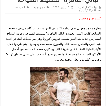
“ليالي القاهرة ” لتنشيط السياحة
على
بوابة الاخبار العربية
15 يوليو، 2020
فن و نجوم
التعليقات
نجم
1,375,489 زيارة
ستار
أكاديمي
كتبت-مروة حسن
محمد
مغربي
يعود
يطرح محمد مغربي نجم برنامج اكتشاف المواهب ستار أكاديمي في نسخته
بعد
غياب
السابعة كليب أغنيته الجديدة “ليالي القاهرة” لتنشيط السياحة وعودة السياح
بأحدث
أغنياته
لمصر من جديد بعد الغلق بسبب فيروس كورونا وهي من كلمات الشاعر احمد
الجديدة
عبد النبي والملحن محمد خالد والموزع محمد مجدي وسوف يتم طرحها خلال
“ليالي
القاهرة
الأيام القليلة المقبلة علي طريقة الفيديو كليب متضمنة مشاهد من أجمل
”
لتنشيط
الأماكن السياحية المصرية، فيما يطرح بعدها أغنية سينجل أخري بعنوان “وليه”
السياحة
وهي من كلمات وألحان محمد مغربي.
مغلقة