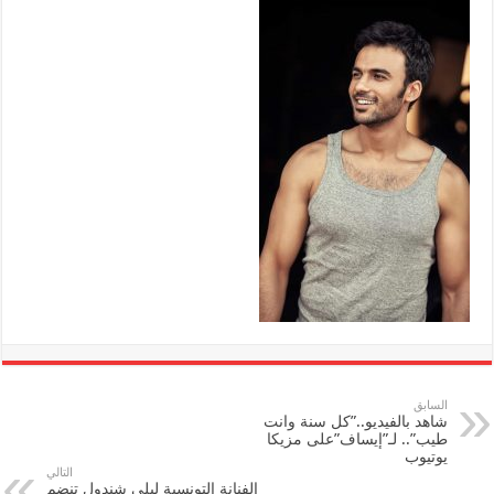
السابق
شاهد بالفيديو..”كل سنة وانت
طيب”.. لـ”إيساف”على مزيكا
يوتيوب
التالي
الفنانة التونسية ليلى شندول تنضم