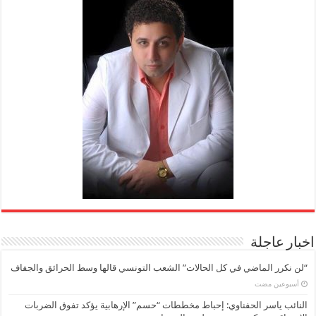
اخبار عاجلة
“لن نكرر الماضي في كل الحالات” الشعب التونسي قالها وسط الحرائق والجفاف
‏أسبوعين مضت
النائب ياسر الحفناوي: إحباط مخططات “حسم” الإرهابية يؤكد تفوق الضربات