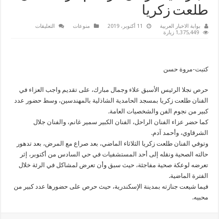
طلعت زكريا
على
بوابة الاخبار العربية
11 أكتوبر، 2019
منوعات
التعليقات
نجلا
1,375,449 زيارة
الرئيس
الأسبق
جمال
وعلاء
مبارك
كتبت-مروة حسن
يشاركان
مراسم
عزاء
الفنان
حرص نجلا الرئيس الأسبق علاء وجمال مبارك، على تقديم واجب العزاء في
طلعت
الفنان طلعت زكريا بمسجد الحامدية الشاذلية بالمهندسين، وسط حضور عدد
زكريا
مغلقة
كبير من نجوم الفن والشخصيات العامة.
كما حضر عزاء الفنان الراحل، الفنان الكبير سمير غانم، والفنان جلال
الشرقاوي، وأحمد آدم.
وتوفي الفنان طلعت زكريا الثلاثاء الماضي، بعد صراع مع المرض، بعد تدهور
حالته الصحية ونقله إلى أحد المستشفيات في حي السادس من أكتوبر، إثر
تعرضه لوعكة صحية مفاجئة، حيث سبق وأن تعرض لمشاكل في الرئة خلال
الفترة الماضية.
فيما شيعت جنازته بمدينة الإسكندرية، حيث حرص على حضورها عدد كبير من
محبيه.