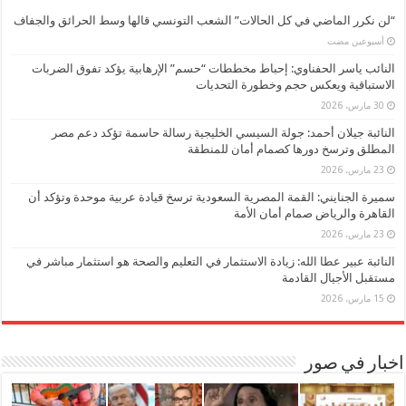
“لن نكرر الماضي في كل الحالات” الشعب التونسي قالها وسط الحرائق والجفاف
‏أسبوعين مضت
النائب ياسر الحفناوي: إحباط مخططات “حسم” الإرهابية يؤكد تفوق الضربات
الاستباقية ويعكس حجم وخطورة التحديات
30 مارس، 2026
النائبة جيلان أحمد: جولة السيسي الخليجية رسالة حاسمة تؤكد دعم مصر
المطلق وترسخ دورها كصمام أمان للمنطقة
23 مارس، 2026
سميرة الجنايني: القمة المصرية السعودية ترسخ قيادة عربية موحدة وتؤكد أن
القاهرة والرياض صمام أمان الأمة
23 مارس، 2026
النائبة عبير عطا الله: زيادة الاستثمار في التعليم والصحة هو استثمار مباشر في
مستقبل الأجيال القادمة
15 مارس، 2026
اخبار في صور