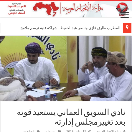
المطرب طارق غازي وناصر عبدالحفيظ.. شراكة فنية ترسم ملامح مستقبل الكليب ال
نادي السويق العماني يستعيد قوته
بعد تغييرمجلس إدارته
على
بوابة الاخبار العربية
15 يوليو، 2019
منوعات
التعليقات