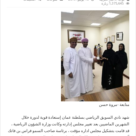
نادي
1,375,645 زيارة
السويق
العماني
يستعيد
قوته
بعد
تغييرمجلس
إدارته
مغلقة
متابعة -مروة حسن
شهد نادي السويق الرياضي بسلطنة عمان إستعادة قوية لدورة خلال
الشهرين الماضيين بعد تغيير مجلس إدارته وكانت وزارة الشؤون الرياضية ،
قد قامت بتشكيل مجلس اداره مؤقت ، برئاسة صاحب السمو فراس بن فاتك