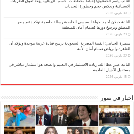
النائب ياسر الحفناوي: إحباط مخططات “حسم” الإرهابية يؤكد تفوق الضربات
الاستباقية ويعكس حجم وخطورة التحديات
30 مارس، 2026
النائبة جيلان أحمد: جولة السيسي الخليجية رسالة حاسمة تؤكد دعم مصر
المطلق وترسخ دورها كصمام أمان للمنطقة
23 مارس، 2026
سميرة الجنايني: القمة المصرية السعودية ترسخ قيادة عربية موحدة وتؤكد أن
القاهرة والرياض صمام أمان الأمة
23 مارس، 2026
النائبة عبير عطا الله: زيادة الاستثمار في التعليم والصحة هو استثمار مباشر في
مستقبل الأجيال القادمة
15 مارس، 2026
اخبار في صور