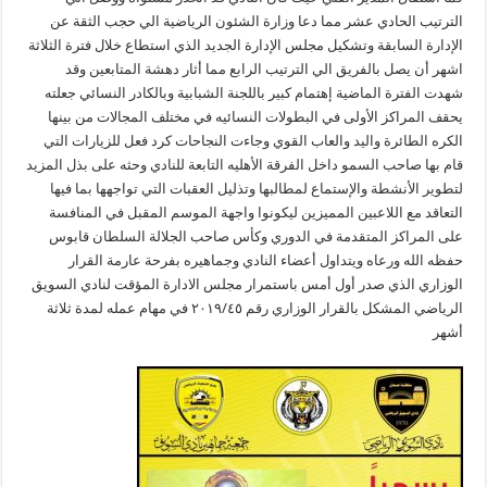
الترتيب الحادي عشر مما دعا وزارة الشئون الرياضية الي حجب الثقة عن
الإدارة السابقة وتشكيل مجلس الإدارة الجديد الذي استطاع خلال فترة الثلاثة
اشهر أن يصل بالفريق الي الترتيب الرابع مما أثار دهشة المتابعين وقد
شهدت الفترة الماضية إهتمام كبير باللجنة الشبابية وبالكادر النسائي جعلته
يحقف المراكز الأولى في البطولات النسائيه في مختلف المجالات من بينها
الكره الطائرة واليد والعاب القوي وجاءت النجاحات كرد فعل للزيارات التي
قام بها صاحب السمو داخل الفرقة الأهليه التابعة للنادي وحثه على بذل المزيد
لتطوير الأنشطة والإستماع لمطالبها وتذليل العقبات التي تواجهها بما فيها
التعاقد مع اللاعبين المميزين ليكونوا واجهة الموسم المقبل في المنافسة
على المراكز المتقدمة في الدوري وكأس صاحب الجلالة السلطان قابوس
حفظه الله ورعاه ويتداول أعضاء النادي وجماهيره بفرحة عارمة القرار
الوزاري الذي صدر أول أمس باستمرار مجلس الادارة المؤقت لنادي السويق
الرياضي المشكل بالقرار الوزاري رقم ٢٠١٩/٤٥ في مهام عمله لمدة ثلاثة
أشهر