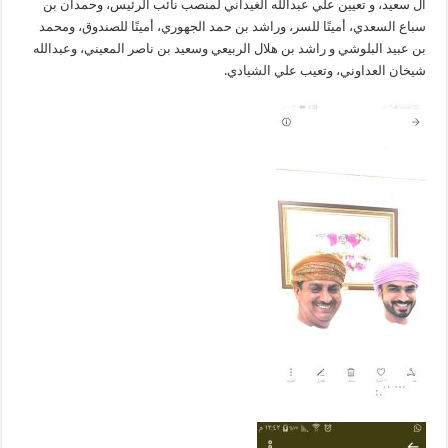
آل سعيد، و تعيين علي عبدالله الغيداني لمنصب نائب الرئيس، وحمدان بن
سباع السعدي، أمينًا للسر، وراشد بن حمد الجهوري، أمينًا للصندوق، ومحمد
بن عبيد البلوشي و راشد بن هلال الربيعي وسعيد بن ناصر المعيني، وعبدالله
شيخان العداوني، وتعيب علي الشيادي.