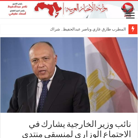
المطرب طارق غازي وناصر عبدالحفيظ.. شراكة فنية ترس
نائب وزير الخارجية يشارك في
الاجتماع الوزاري لمنسقي منتدى