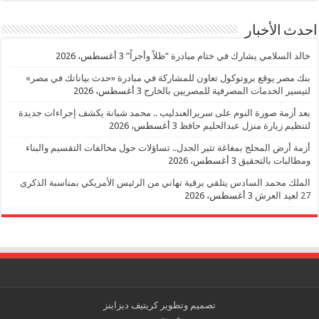
احدث الأخبار
خالد السلامي يشارك في ختام مبادرة “ظلاً وأجراً”
3 أغسطس، 2026
بنك مصر يوقع بروتوكول تعاون للمشاركة في مبادرة «حدث بياناتك في مصر»
لتيسير الخدمات المصرفية للمصريين بالخارج
3 أغسطس، 2026
بعد أزمة صورة النوم على سريرالعندليب .. محمد شبانة يكشف إجراءات جديدة
لتنظيم زيارة منزل عبدالحليم حافظ
3 أغسطس، 2026
أزمة أرض المحلج بمغاغة تثير الجدل.. تساؤلات حول مخالفات التقسيم والبناء
ومطالبات بالتحقيق
3 أغسطس، 2026
الملك محمد السادس يتلقي برقية تهاني من الرئيس الأمريكي بمناسبة الذكرى
27 لعيد العرش
3 أغسطس، 2026
تصميم وتطوير
كريتيف ديزاينز