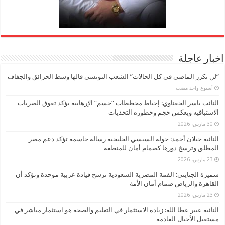
اخبار عاجلة
“لن نكرر الماضي في كل الحالات” الشعب التونسي قالها وسط الحرائق والجفاف
‏أسبوع واحد مضت
النائب ياسر الحفناوي: إحباط مخططات “حسم” الإرهابية يؤكد تفوق الضربات
الاستباقية ويعكس حجم وخطورة التحديات
30 مارس، 2026
النائبة جيلان أحمد: جولة السيسي الخليجية رسالة حاسمة تؤكد دعم مصر
المطلق وترسخ دورها كصمام أمان للمنطقة
23 مارس، 2026
سميرة الجنايني: القمة المصرية السعودية ترسخ قيادة عربية موحدة وتؤكد أن
القاهرة والرياض صمام أمان الأمة
23 مارس، 2026
النائبة عبير عطا الله: زيادة الاستثمار في التعليم والصحة هو استثمار مباشر في
مستقبل الأجيال القادمة