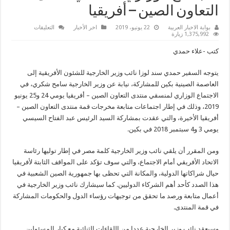
التعاون الصين – أفريقيا
على
بوابة الاخبار العربية
22 يونيو، 2019
اخر الأخبار
التعليقات
نائب
1,375,992 زيارة
وزير
الخارجية
كتب -علاء حمدي
يشارك
في
الاجتماع
يتوجه السفير حمدي سند لوزا نائب وزير الخارجية للشئون الأفريقية إلى
الوزاري
لمنسقي
العاصمة الصينية بكين للمشاركة، نيابة عن وزير الخارجية سامح شكري، في
منتدى
التعاون
الاجتماع الوزاري لمنسقي منتدى التعاون الصين – أفريقيا يومي 24 و25 يونيو
الصين
2019، وذلك في إطار اجتماعات متابعة مخرجات قمة منتدى التعاون الصين –
–
أفريقيا
أفريقيا الأخيرة، والتي عقدت بمشاركة السيد الرئيس عبد الفتاح السيسي
مغلقة
يومي 3 و4 سبتمبر 2018 في بكين.
ومن المقرر أن يلقي نائب وزير الخارجية كلمة مصر في إطار توليها رئاسة
الاتحاد الأفريقي أمام الاجتماع، والتي سوف تؤكد على المواقف الثابتة لأفريقيا
حيال شراكاتها الدولية، والمكانة التي تحظى بها جمهورية الصين الشعبية في
هذا الصدد كأحد أهم الشركاء الدوليين. كما سيشارك نائب وزير الخارجية في
أعمال متابعة ورصد ما تحقق من توجيهات رؤساء الدول والحكومات المشاركة
في قمة المنتدى.
وسيعقد نائب وزير الخارجية عددا من اللقاءات الثنائية مع كبار المسئولين