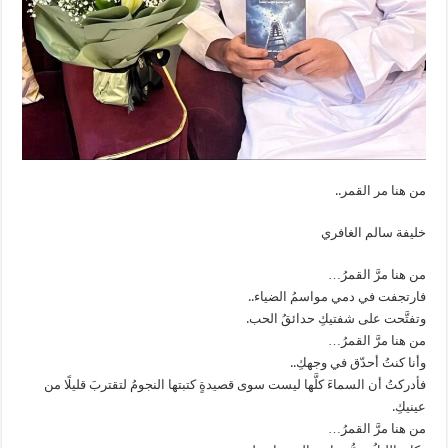
من هنا مر القمر..
خليفة سالم الغافري
من هنا مرَّ القمرُ…
فارتجفت في دمي مواسمُ الضياء..
وتفتَّحت على شفتيكِ حدائقُ الحب.
من هنا مرَّ القمرُ…
وأنا كنتُ أحدّق في وجهكِ..
فأدركتُ أن السماءَ كلَّها ليست سوى قصيدةٍ كتبتها النجومُ لتقتربَ قليلًا من
عينيكِ.
من هنا مرَّ القمرُ…