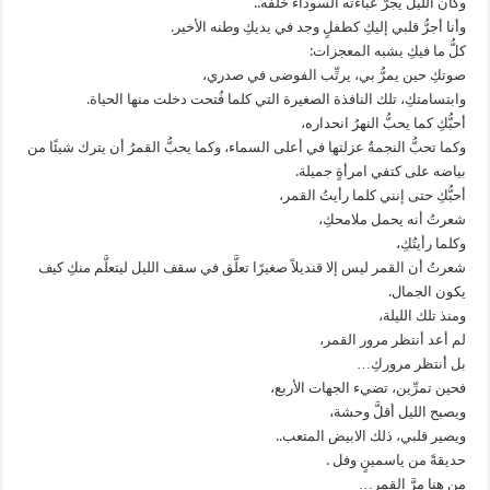
وكان الليلُ يجرُّ عباءته السوداء خلفه..
وأنا أجرُّ قلبي إليكِ كطفلٍ وجد في يديكِ وطنه الأخير.
كلُّ ما فيكِ يشبه المعجزات:
صوتكِ حين يمرُّ بي، يرتِّب الفوضى في صدري،
وابتسامتكِ، تلك النافذة الصغيرة التي كلما فُتحت دخلت منها الحياة.
أحبُّكِ كما يحبُّ النهرُ انحداره،
وكما تحبُّ النجمةُ عزلتها في أعلى السماء، وكما يحبُّ القمرُ أن يترك شيئًا من
بياضه على كتفي امرأةٍ جميلة.
أحبُّكِ حتى إنني كلما رأيتُ القمر،
شعرتُ أنه يحمل ملامحكِ،
وكلما رأيتُكِ،
شعرتُ أن القمر ليس إلا قنديلاً صغيرًا تعلَّق في سقف الليل ليتعلَّم منكِ كيف
يكون الجمال.
ومنذ تلك الليلة،
لم أعد أنتظر مرور القمر،
بل أنتظر مروركِ…
فحين تمرِّين، تضيء الجهات الأربع،
ويصبح الليل أقلَّ وحشة،
ويصير قلبي، ذلك الابيض المتعب..
حديقةً من ياسمينٍ وفل .
من هنا مرَّ القمر…