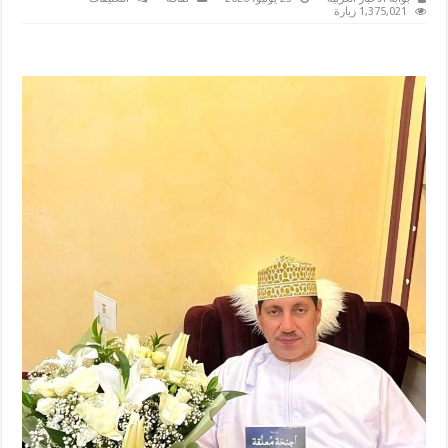
من
1,375,021 زيارة
هنا
مر
القمر..
خليفة
سالم
الغافري
مغلقة