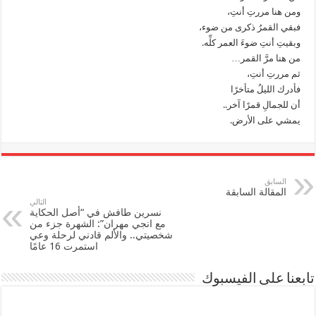
ومن هنا مررتِ أنتِ،
فبقي القمرُ ذكرى من ضوء،
وبقيتِ أنتِ ضوءَ العمر كلِّه.
من هنا مرَّ القمر…
ثم مررتِ أنتِ،
فأدرك الليلُ متأخرًا
أن للجمالِ قمرًا آخر..
يمشي على الأرض.
السابق
المقالة السابقة
التالي
نسرين طافش في “أصل الحكاية
مع انجي مهران”: الشهرة جزء من
شخصيتي.. والألم قادني لرحلة وعي
استمرت 16 عامًا
تابعنا على الفيسبوك