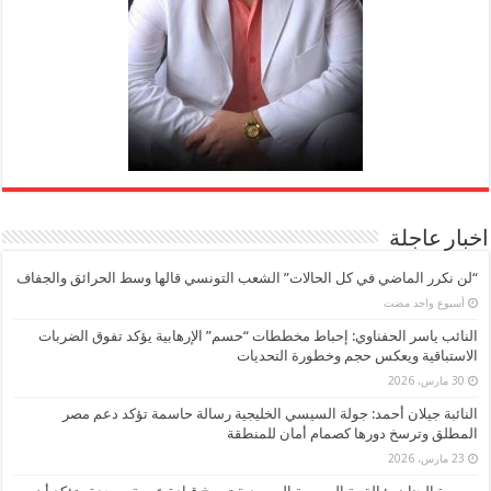
اخبار عاجلة
“لن نكرر الماضي في كل الحالات” الشعب التونسي قالها وسط الحرائق والجفاف
‏أسبوع واحد مضت
النائب ياسر الحفناوي: إحباط مخططات “حسم” الإرهابية يؤكد تفوق الضربات
الاستباقية ويعكس حجم وخطورة التحديات
30 مارس، 2026
النائبة جيلان أحمد: جولة السيسي الخليجية رسالة حاسمة تؤكد دعم مصر
المطلق وترسخ دورها كصمام أمان للمنطقة
23 مارس، 2026