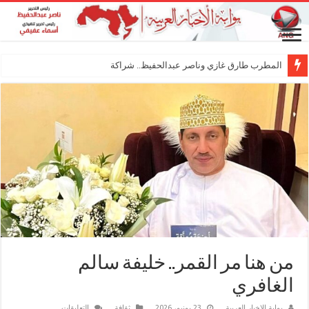
المطرب طارق غازي وناصر عبدالحفيظ.. شراكة فنية ترسم ملام
من هنا مر القمر.. خليفة سالم
الغافري
على
بوابة الاخبار العربية
23 يونيو، 2026
ثقافة
التعليقات