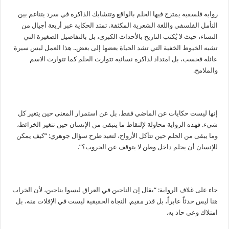
رواية فلسفية يمتزج فيها الحلم بالواقع وتتشابك الذاكرة في سرد يتناغم بين
التأمل الفلسفي واللغة الشعرية المكثفة. تمتد الحكاية عبر أربعة أجيال من
النساء، حيث لا يُكتَب التاريخ بالأحداث الكبرى، بل بالتفاصيل الصغيرة التي
تشبه الخيوط الخفية التي تشد الحياة بعضها إلى بعض.. هذا العمل ليس سيرة
عائلة فحسب، بل امتداد لذاكرة نسائية تتوارث الحلم كما تتوارث الاسم
والملامح.
إنها ليست حكايات عن الماضي فقط، بل عن استمرار المعنى حين يتغير كل
شيء. فهذه الرواية محاولة لإلتقاط ما يتبقى من الإنسان حين تتغير الخرائط،
وما يبقى من الحلم حين تتآكل الأرواح، لتعيد طرح سؤال جوهري: “كيف يمكن
للإنسان أن يحلم داخل وطن لا يتوقف عن الحروب؟”.
جاء على غلاف الرواية: “يقال إن الناجين في العراق ليسوا بناجين، لأن الخراب
هنا ليس حدثاً عابراً، بل قدر مقيم. النجاة الحقيقية ليست في الإفلات منه، بل
امتلاك وعي حاد به.