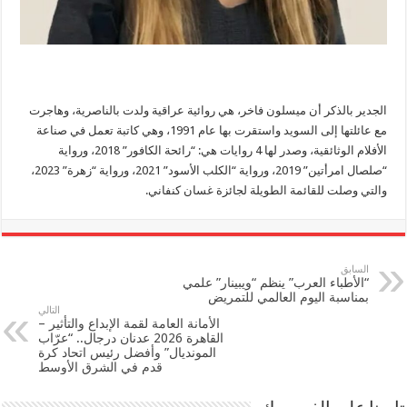
الجدير بالذكر أن ميسلون فاخر، هي روائية عراقية ولدت بالناصرية، وهاجرت
مع عائلتها إلى السويد واستقرت بها عام 1991، وهي كاتبة تعمل في صناعة
الأفلام الوثائقية، وصدر لها 4 روايات هي: “رائحة الكافور” 2018، ورواية
“صلصال امرأتين” 2019، ورواية “الكلب الأسود” 2021، ورواية “زهرة” 2023،
والتي وصلت للقائمة الطويلة لجائزة غسان كنفاني.
السابق
“الأطباء العرب” ينظم “ويبينار” علمي
بمناسبة اليوم العالمي للتمريض
التالي
الأمانة العامة لقمة الإبداع والتأثير –
القاهرة 2026 عدنان درجال.. “عرّاب
المونديال” وأفضل رئيس اتحاد كرة
قدم في الشرق الأوسط