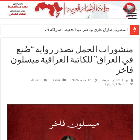
المطرب طارق غازي وناصر عبدالحفيظ.. شراكة فنية ترسم ملامح م
منشورات الجمل تصدر رواية “صُنع
في العراق” للكاتبة العراقية ميسلون
فاخر
على
بوابة الاخبار العربية
13 مايو، 2026
ثقافة
التعليقات
منشورات
1,374,999 زيارة
الجمل
تصدر
رواية
“صُنع
في
العراق”
للكاتبة
العراقية
ميسلون
فاخر
مغلقة