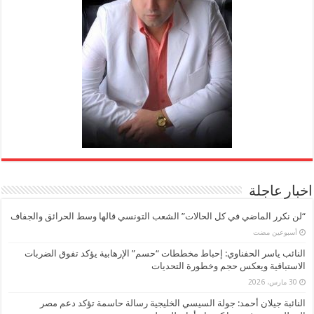
اخبار عاجلة
“لن نكرر الماضي في كل الحالات” الشعب التونسي قالها وسط الحرائق والجفاف
‏أسبوعين مضت
النائب ياسر الحفناوي: إحباط مخططات “حسم” الإرهابية يؤكد تفوق الضربات
الاستباقية ويعكس حجم وخطورة التحديات
30 مارس، 2026
النائبة جيلان أحمد: جولة السيسي الخليجية رسالة حاسمة تؤكد دعم مصر