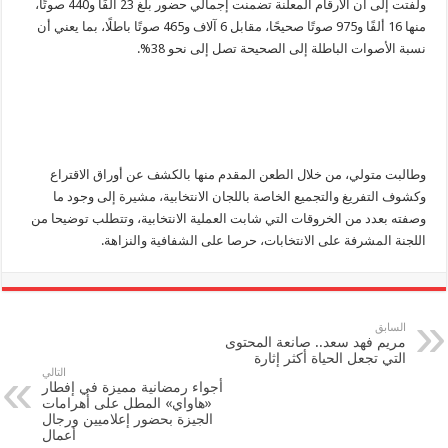
ولفتت إلى أن الأرقام المعلنة تضمنت إجمالي حضور بلغ 23 ألفًا و440 صوتًا،
منها 16 ألفًا و975 صوتًا صحيحًا، مقابل 6 آلاف و465 صوتًا باطلًا، بما يعني أن
نسبة الأصوات الباطلة إلى الصحيحة تصل إلى نحو 38%.
وطالبت متولي، من خلال الطعن المقدم منها بالكشف عن أوراق الاقتراع
وكشوف التفريغ والتجميع الخاصة باللجان الانتخابية، مشيرة إلى وجود ما
وصفته بعدد من الخروقات التي شابت العملية الانتخابية، وتتطلب توضيحا من
اللجنة المشرفة على الانتخابات، حرصا على الشفافية والنزاهة.
السابق
مريم فهد سعد.. صانعة المحتوى
التي تجعل الحياة أكثر إثارة
التالي
أجواء رمضانية مميزة في إفطار
«هاواي» المطل على أهرامات
الجيزة بحضور إعلاميين ورجال
أعمال