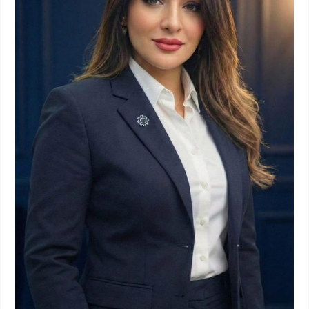
لكل
المرشحين
مغلقة