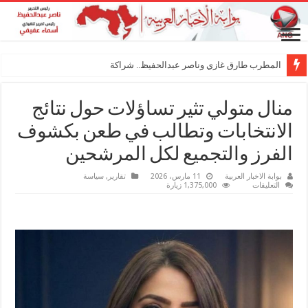
المطرب طارق غازي وناصر عبدالحفيظ.. شراكة فنية ترسم مل
منال متولي تثير تساؤلات حول نتائج
الانتخابات وتطالب في طعن بكشوف
الفرز والتجميع لكل المرشحين
بوابة الاخبار العربية
11 مارس، 2026
تقارير
,
سياسة
على
التعليقات
1,375,000 زيارة
منال
متولي
تثير
تساؤلات
حول
نتائج
الانتخابات
وتطالب
في
طعن
بكشوف
الفرز
والتجميع