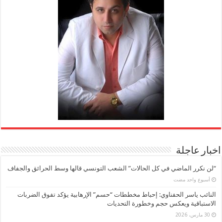
اخبار عاجلة
“لن نكرر الماضي في كل الحالات” الشعب التونسي قالها وسط الحرائق والجفاف
‏أسبوع واحد مضت
النائب ياسر الحفناوي: إحباط مخططات “حسم” الإرهابية يؤكد تفوق الضربات
الاستباقية ويعكس حجم وخطورة التحديات
30 مارس، 2026