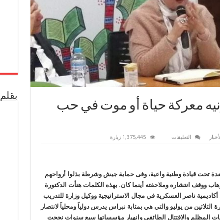
بقلم 
 علام تؤكد أن ٣٠ يونيه معركة حياة أو موت في حب
على
أخبار
التعليقات
1,375,445 زيارة
منال
علام
تؤكد
أن
٣٠
عدة تحت قيادة وطنية واعية، وفى حماية جيش وشرطة بذلوا أرواحهم
يونيه
معركة
 ووقف انتشاره وملاحقته أينما كان. بهذه الكلمات هنأت الدكتورة
حياة
أو
 أكاديمية ناصر العسكرية في مجال الاستراتيجية ووكيل وزارة للتدريب
موت
رة الثلاثين من يوليو والتي هي بمثابة نبراس يدرس
دولياً ومحلياً لانتصار
في
حب
ات المظلم والاقتتال الطائفي وانهيار مؤسساتها سبع سنوات نجحت
مصر