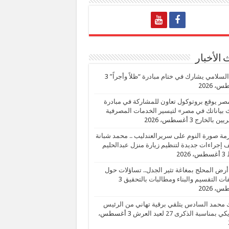
الأخبار
السلامي يشارك في ختام مبادرة “ظلاً وأجراً”
3
، 2026
صر يوقع بروتوكول تعاون للمشاركة في مبادرة
بياناتك في مصر» لتيسير الخدمات المصرفية
يين بالخارج
3 أغسطس، 2026
زمة صورة النوم على سريرالعندليب .. محمد شبانة
إجراءات جديدة لتنظيم زيارة منزل عبدالحليم
3 أغسطس، 2026
أرض المحلج بمغاغة تثير الجدل.. تساؤلات حول
ات التقسيم والبناء ومطالبات بالتحقيق
3
، 2026
 محمد السادس يتلقي برقية تهاني من الرئيس
ي بمناسبة الذكرى 27 لعيد العرش
3 أغسطس،