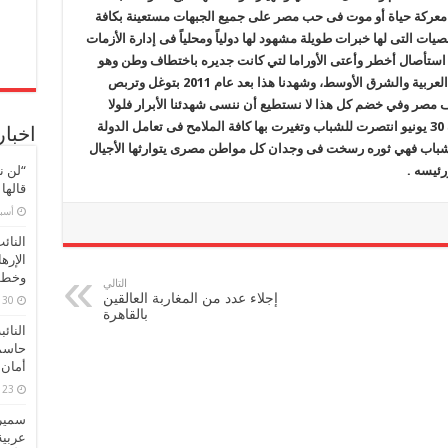
مغلقة
 فى معركة حياة أو موت فى حب مصر على جميع الجبهات مستعينة بكافة
ات التى لها خبرات طويلة مشهود لها دولياً ومحلياً فى إدارة الأزمات
 استأصال أخطر وأعتى الأوراما لتي كانت جديره باختطاف وطن وهو
ماكان جديراً بدورة في تجديد الحياة فى المنطقة العربية والشرق الأوسط، وشهدنا هذا بعد عام 2011 بتوغل وتربص
ف مصر وفي خضم كل هذا لا نستطيع أن ننسى شهدئنا الأبرار فلولا
تضحياتهم لما وصلنا لهذه المرحلة، منوهة أن ثورة 30 يونيو انتصرت للشباب وتغيرت بها كافة الملامح فى تعامل الدولة
اخبار
لشباب فهي ثوره رسخت فى وجدان كل مواطن مصرى يتوارثها الأجيال
ئيسه .
“لن ن
قالها
‏أس
النائ
الإره
وخطور
التالي
إجلاء عدد من المغاربة العالقين
30 مارس، 2026
بالقاهرة
النائ
حاسم
أمان 
23 مارس، 2026
سميرة
عربية