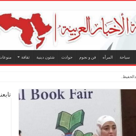
سياحة
المرأه
فن و نجوم
حوادث
شئون دينية
ثقافة
منوعات
لحفيظ.. شراكة فنية ترسم
تابعن