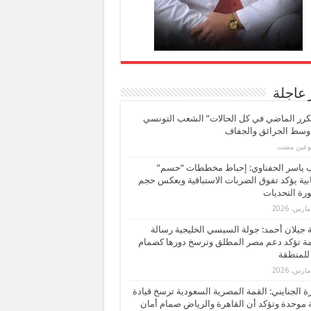
 عاجلة
كرر الماضي في كل الحالات” الشعب التونسي
 وسط الحرائق والجفاف
بوعين مضت
ب ياسر الحفناوي: إحباط مخططات “حسم”
ابية يؤكد تفوق الضربات الاستباقية ويعكس حجم
ة التحديات
بة جيلان أحمد: جولة السيسي الخليجية رسالة
ة تؤكد دعم مصر المطلق وترسخ دورها كصمام
للمنطقة
 الجنايني: القمة المصرية السعودية ترسخ قيادة
 موحدة وتؤكد أن القاهرة والرياض صمام أمان