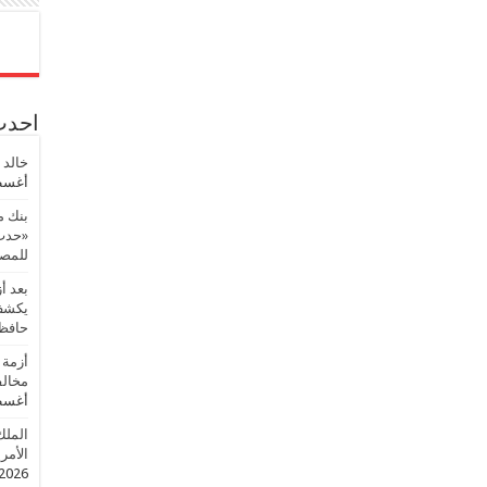
احدث 
خالد 
أغسطس
بنك م
«حدث 
للمصر
بعد أ
يكشف 
حافظ
أزمة 
مخالف
أغسطس
الملك
الأمريك
2026