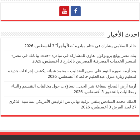
احدث الأخبار
خالد السلامي يشارك في ختام مبادرة “ظلاً وأجراً”
3 أغسطس، 2026
بنك مصر يوقع بروتوكول تعاون للمشاركة في مبادرة «حدث بياناتك في مصر»
لتيسير الخدمات المصرفية للمصريين بالخارج
3 أغسطس، 2026
بعد أزمة صورة النوم على سريرالعندليب .. محمد شبانة يكشف إجراءات جديدة
لتنظيم زيارة منزل عبدالحليم حافظ
3 أغسطس، 2026
أزمة أرض المحلج بمغاغة تثير الجدل.. تساؤلات حول مخالفات التقسيم والبناء
ومطالبات بالتحقيق
3 أغسطس، 2026
الملك محمد السادس يتلقي برقية تهاني من الرئيس الأمريكي بمناسبة الذكرى
27 لعيد العرش
3 أغسطس، 2026