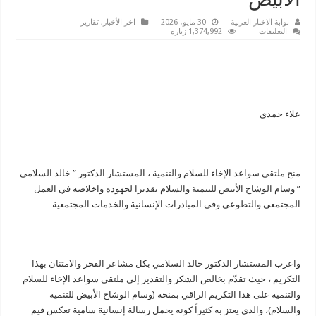
الأبيض
بوابة الاخبار العربية
30 مايو، 2026
اخر الأخبار
,
تقارير
على
التعليقات
1,374,992 زيارة
ملتقى
سواعد
الإخاء
للسلام
والتنمية
يمنح
”
خالد
علاء حمدي
السلامي
”
وسام
الوشاح
الأبيض
مغلقة
منح ملتقى سواعد الإخاء للسلام والتنمية ، المستشار الدكتور ” خالد السلامي
” وسام الوشاح الأبيض للتنمية والسلام تقديرا لجهوده واخلاصه في العمل
المجتمعي والتطوعي وفي المبادرات الإنسانية والخدمات المجتمعية
واعرب المستشار الدكتور خالد السلامي بكل مشاعر الفخر والامتنان بهذا
التكريم ، حيث تقدّم بخالص الشكر والتقدير إلى ملتقى سواعد الإخاء للسلام
والتنمية على هذا التكريم الراقي بمنحه (وسام الوشاح الأبيض للتنمية
والسلام)، والذي يعتز به كثيراً كونه يحمل رسالة إنسانية سامية تعكس قيم