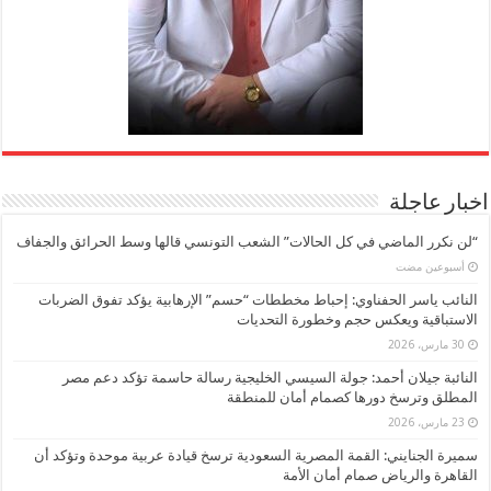
اخبار عاجلة
“لن نكرر الماضي في كل الحالات” الشعب التونسي قالها وسط الحرائق والجفاف
‏أسبوعين مضت
النائب ياسر الحفناوي: إحباط مخططات “حسم” الإرهابية يؤكد تفوق الضربات
الاستباقية ويعكس حجم وخطورة التحديات
30 مارس، 2026
النائبة جيلان أحمد: جولة السيسي الخليجية رسالة حاسمة تؤكد دعم مصر
المطلق وترسخ دورها كصمام أمان للمنطقة
23 مارس، 2026
سميرة الجنايني: القمة المصرية السعودية ترسخ قيادة عربية موحدة وتؤكد أن
القاهرة والرياض صمام أمان الأمة