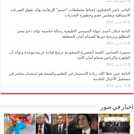
‏أسبوع واحد مضت
النائب ياسر الحفناوي: إحباط مخططات “حسم” الإرهابية يؤكد تفوق الضربات
الاستباقية ويعكس حجم وخطورة التحديات
30 مارس، 2026
النائبة جيلان أحمد: جولة السيسي الخليجية رسالة حاسمة تؤكد دعم مصر
المطلق وترسخ دورها كصمام أمان للمنطقة
23 مارس، 2026
سميرة الجنايني: القمة المصرية السعودية ترسخ قيادة عربية موحدة وتؤكد أن
القاهرة والرياض صمام أمان الأمة
23 مارس، 2026
النائبة عبير عطا الله: زيادة الاستثمار في التعليم والصحة هو استثمار مباشر في
مستقبل الأجيال القادمة
15 مارس، 2026
اخبار في صور