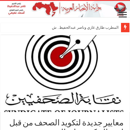
المطرب طارق غازي وناصر عبدالحفيظ.. شراكة فنية
معايير جديدة لتكويد الصحف من قبل