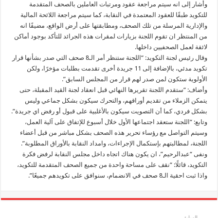
وأشار إلى انه سيتم مراجعة عقود ومرتبات العاملين بالصحف المتقدمة
للتكويد طبقًا للعقود المعتمدة في النقابة، كما سيتم مراجعة اللائحة المالية
والإدارية المرسلة من تلك الصحف، ومطابقتها على أرض الواقع، مضيفًا انه
من المنتظر ان تقوم اللجنة بزيارات لمقرات هذه الجرائد للتأكد بوجود أماكن
لائقة لعمل الصحفيين داخلها.
وقال رئيس لجنة التكويد: “اللجنة ستنظر أمر الـ8 صحف التي صدر بشأنها قرار
تكويد مدئي، بالإضافة إلى 11 جريدة أخرى تقدمت بطلبات مؤخرًا، ولكن
الأولوية ستكون لمن صدر لهم قرار من المجلس السابق”.
وأضاف: “ستقدم اللجنة تقريرها النهائي قبل انعقاد لجنة القيد المقبلة، حتى
يتمكن الزملاء من تقديم أوراقهم، والتحرك سيكون بشكل جماعي وليس
بشكل فردي، كما أن التصويت سيكون بالأغلبية على قبول أو رفض اي جريدة”.
وتابع: “اللجنة ستعقد اجتماعها الأول خلال أسبوع للإتفاق على آلية العمل،
وسيتم التواصل مع رؤساء تحرير هذه الصحف بشكل مباشر من قبل أعضاء
اللجنة، لمطالبتهم بإستكمال الإجراءات، وامداد النقابة بالأوراق المطلوبة”.
ونفى “عبدالرحيم”، ان يكون هناك اتجاه داخل مجلس النقابة لرفض فكرة
التكويد، قائلًا: “نقف على مساحة واحدة من جميع الصحف المتقدمة للتكويد،
واذا ثبت احقية الـ8 صحف في الانضمام، سنوافق على تكويدهم جميعًا”.
السابق