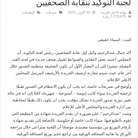
لجنة التوكيد بنقابة الصحفيين
على
بوابة الاخبار العربية
30 أكتوبر، 2019
منوعات
التعليقات
معايير
1,375,479 زيارة
جديدة
لتكويد
الصحف
من
قبل
كتبت : اسماء عفيفى
لجنة
التوكيد
بنقابة
أكد جمال عبدالرحيم، وكيل أول نقابة الصحفيين، رئيس لجنة التكويد، أن
الصحفيين
مغلقة
المجلس اعتمد بعض المعايير والضوابط لقبول صحف جديدة في لجنة القيد
المقبلة، مشيرًا إلى أن المعيار الأول أن تكون الصحيفة منتظمة الصدور خلال
آخر عام، حيث سيتم مقارنة ارشيف الجريدة بالأرشيف المرسل للمجلس
الأعلى اللإعلام.
وأوضح في تصريحات خاصة، انه يجب أن يكون الانتظام في الصدور طبقًا
لرخصة الجريدة سواء كانت (يومية – أسبوعية – شهرية)، لافتًا إلى انه في حالة
تغيير دورية صدور الجريدة بشكل مؤقت، يجب ان يكون ذلك طبقًا لمخاطبة
بين ادارة الجريدة والمجلس الأعلى للإعلام.
وشدد “عبدالرحيم”، على ضرورة ان تقدم الجريدة شهادة من المطبعة التي
تقوم بالطبع فيها، سواء كانت خاصة أو حكومية، بالإضافة إلى تقديم شهادة
بأرقام التوزيع من مؤسسة معتمدة، موضحًا أن اللجنة ستراعي خلال مراجعة
الأوراق ما تعانيه الصحافة الورقية من تراجع حجم توزيع الصحافة الورقية.